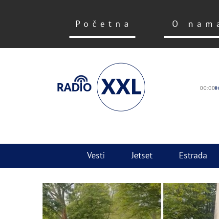
Početna
O nam
00:00
Vesti
Jetset
Estrada