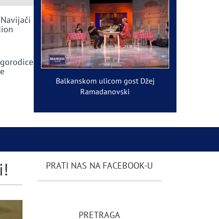
 Navijači
dion
ogorodice
ve
Balkanskom ulicom gost Džej
Ramadanovski
i!
PRATI NAS NA FACEBOOK-U
PRETRAGA