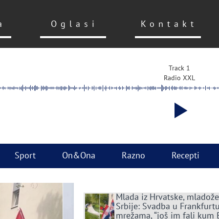
a
Oglasi
Kontakt
Track 1
Radio XXL
Sport
On&Ona
Razno
Recepti
Mlada iz Hrvatske, mladože
Srbije: Svadba u Frankfurtu
mrežama, “još im fali kum