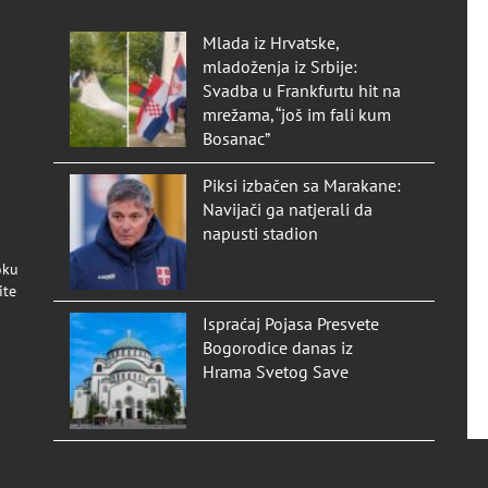
Mlada iz Hrvatske,
mladoženja iz Srbije:
Svadba u Frankfurtu hit na
mrežama, “još im fali kum
Bosanac”
Piksi izbačen sa Marakane:
Navijači ga natjerali da
napusti stadion
oku
ite
Ispraćaj Pojasa Presvete
Bogorodice danas iz
Hrama Svetog Save