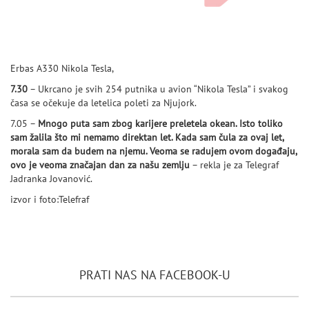
Erbas A330 Nikola Tesla,
7.30
– Ukrcano je svih 254 putnika u avion “Nikola Tesla” i svakog
časa se očekuje da letelica poleti za Njujork.
7.05 –
Mnogo puta sam zbog karijere preletela okean. Isto toliko
sam žalila što mi nemamo direktan let. Kada sam čula za ovaj let,
morala sam da budem na njemu. Veoma se radujem ovom događaju,
ovo je veoma značajan dan za našu zemlju
– rekla je za Telegraf
Jadranka Jovanović.
izvor i foto:Telefraf
PRATI NAS NA FACEBOOK-U