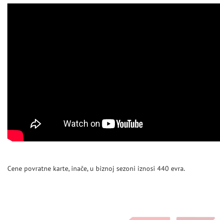
Cene povratne karte, inače, u biznoj sezoni iznosi 440 evra.