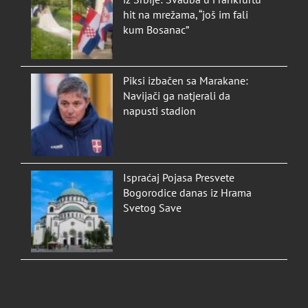
iz Srbije: Svadba u Frankfurtu
hit na mrežama, “još im fali
kum Bosanac”
Piksi izbačen sa Marakane:
Navijači ga natjerali da
napusti stadion
Ispraćaj Pojasa Presvete
Bogorodice danas iz Hrama
Svetog Save