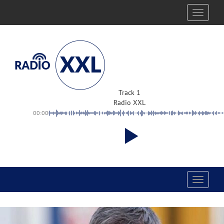
Toggle
navigati
Track 1
Radio XXL
00:00
Toggle
navigati