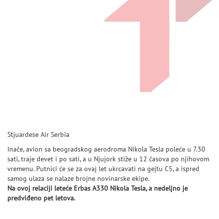
Stjuardese Air Serbia
Inače, avion sa beogradskog aerodroma Nikola Tesla poleće u 7.30
sati, traje devet i po sati, a u Njujork stiže u 12 časova po njihovom
vremenu. Putnici će se za ovaj let ukrcavati na gejtu C5, a ispred
samog ulaza se nalaze brojne novinarske ekipe.
Na ovoj relaciji leteće Erbas A330 Nikola Tesla, a nedeljno je
predviđeno pet letova.