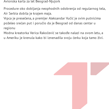
Avionska karta za let Beograd-Njujork
Procedure oko dobijanja neophodnih odobrenja od regularnog tela,
Air Serbia dobila je krajem maja.
Vrpca je presečena, a premijer Aleksandar Vučić je svim putnicima
poželeo srećan put i poručio da je Beograd od danas centar u
regionu
Modna kreatorka Verica Rakočević se takođe nalazi na ovom letu, a
u Ameriku je krenula kako bi iznenadila svoju ćerku koja tamo živi.