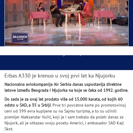
Ispraćaj Pojasa Presvete Bogorodice danas iz
Hrama Svetog Save
Balkanskom ulicom gost Džej Ramadanovski
Erbas A330 je krenuo u svoj prvi let ka Njujorku
Nacionalna aviokompanija Air Serbia danas uspostavlja direktne
letove između Beograda i Njujorka na koje se čeka od 1992. godine.
Do sada je za ovaj let prodato više od 15.000 karata, od kojih 60
odsto u SAD, a 35 u Srbiji
. Prve tri povratne karte po promotovinoj
ceni od 399 evra kupljene su na Sajmu turizma, a to su učinili
premijer Aleksandar Vučić, koji je i sam trebalo da poleti danas za
Njujork, ali je otkazao svoju posetu Americi, i ambasador SAD Kajl
Skot.