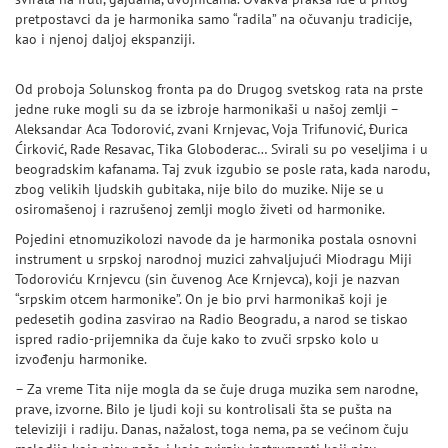
pretpostavci da je harmonika samo “radila” na očuvanju tradicije,
kao i njenoj daljoj ekspanziji.
Od proboja Solunskog fronta pa do Drugog svetskog rata na prste
jedne ruke mogli su da se izbroje harmonikaši u našoj zemlji –
Aleksandar Aca Todorović, zvani Krnjevac, Voja Trifunović, Đurica
Ćirković, Rade Resavac, Tika Globoderac… Svirali su po veseljima i u
beogradskim kafanama. Taj zvuk izgubio se posle rata, kada narodu,
zbog velikih ljudskih gubitaka, nije bilo do muzike. Nije se u
osiromašenoj i razrušenoj zemlji moglo živeti od harmonike.
Pojedini etnomuzikolozi navode da je harmonika postala osnovni
instrument u srpskoj narodnoj muzici zahvaljujući Miodragu Miji
Todoroviću Krnjevcu (sin čuvenog Ace Krnjevca), koji je nazvan
“srpskim otcem harmonike”. On je bio prvi harmonikaš koji je
pedesetih godina zasvirao na Radio Beogradu, a narod se tiskao
ispred radio-prijemnika da čuje kako to zvuči srpsko kolo u
izvođenju harmonike.
– Za vreme Tita nije mogla da se čuje druga muzika sem narodne,
prave, izvorne. Bilo je ljudi koji su kontrolisali šta se pušta na
televiziji i radiju. Danas, nažalost, toga nema, pa se većinom čuju