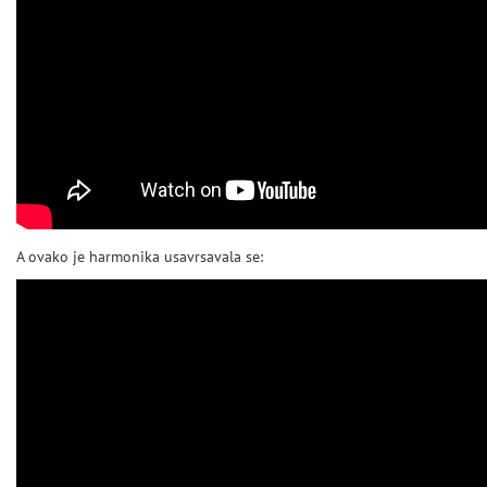
A ovako je harmonika usavrsavala se: