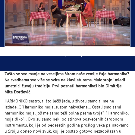
Ispraćaj Pojasa Presvete Bogorodice danas iz
Hrama Svetog Save
Balkanskom ulicom gost Džej Ramadanovski
Zašto se sve manje na veseljima širom naše zemlje čuje harmonika?
Na svadbama sve više se svira na klavijaturama. Malobrojni mladi
umetnici čuvaju tradiciju. Prvi poznati harmonikaš bio Dimitrije
Mita Đorđević
HARMONIKO sestro, ti što lečiš jade, u životu samo ti me ne
izdade…”, “Harmoniko moja, suzom nakvašena… Ostali smo sami
harmoniko moja, još me samo teši bolna pesma tvoja”…”Harmoniko,
moja diko”… Ovo su samo neki od stihova posvećenih čarobnom
instrumentu, koji je od pedesetih godina prošlog veka pa naovamo
u Srbiju doneo novi zvuk, koji je postao gotovo nezaobilazan u