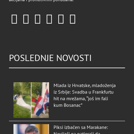
POSLEDNJE NOVOSTI
Mlada iz Hrvatske, mladoženja
iz Srbije: Svadba u Frankfurtu
hit na mrežama, “još im fali
kum Bosanac”
Piksi izbačen sa Marakane: