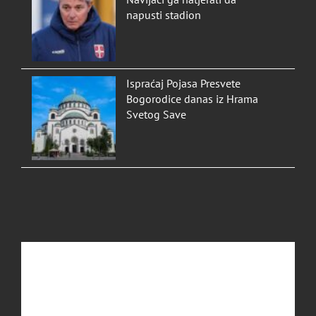
Navijači ga natjerali da
napusti stadion
Ispraćaj Pojasa Presvete
Bogorodice danas iz Hrama
Svetog Save