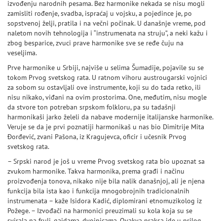
izvođenju narodnih pesama. Bez harmonike nekada se nisu mogli
zamisliti rođenje, svadba, ispraćaj u vojsku, a pojedince je, po
sopstvenoj želji, pratila i na večni počinak. U današnje vreme, pod
naletom novih tehnologija i “instrumenata na struju”, a neki kažu i
zbog besparice, zvuci prave harmonike sve se ređe čuju na
veseljima.
Prve harmonike u Srbiji, najviše u selima Šumadije, pojavile su se
tokom Prvog svetskog rata. U ratnom vihoru austrougarski vojnici
za sobom su ostavljali ove instrumente, koji su do tada retko, ili
nisu nikako, viđani na ovim prostorima. One, međutim, nisu mogle
da stvore ton potreban srpskom folkloru, pa su tadašnji
harmonikaši jarko želeli da nabave modernije italijanske harmonike.
Veruje se da je prvi poznatiji harmonikaš u nas bio Dimitrije Mita
Đorđević, zvani Pašona, iz Kragujevca, oficir i učesnik Prvog
svetskog rata.
– Srpski narod je još u vreme Prvog svetskog rata bio upoznat sa
zvukom harmonike. Takva harmonika, prema građi i načinu
proizvođenja tonova, nikako nije bila nalik današnjoj, ali je njena
funkcija bila ista kao i funkcija mnogobrojnih tradicionalnih
instrumenata – kaže Isidora Kadić, diplomirani etnomuzikolog iz
Požege. – Izvođači na harmonici preuzimali su kola koja su se
svirala na fruli, gajdama, dvojnicama. Ovakva praksa ide u prilog