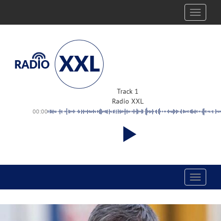
Toggle
navigati
Track 1
Radio XXL
00:00
Toggle
navigati