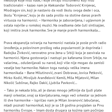
melodije koje nisu naše, i koje sviraju instrumenti koji nisu
tradicionalni – kazao nam je Aleksandar Todorović Krnjevac,
Miodragov sin, koji je nastavio da vodi školu svoga dede i oca,
školu “Krnjevac”, koju je do sada prošlo na stotine danas pravih
virtuoza na harmonici. – Harmonika je zaboravljena, i uglavnom je
ostala najviše u romskoj muzici. Na svadbama ćete čuti sintisajzer,
koji imitira zvuk harmonike. Sve je manje pravih harmonikaša…
Prava ekspanzija sviranja na harmonici nastala je posle prvih radio
izvođenja, a polovinom prošlog veka popularnosti je doprinela i
Radojka Živković, verovatno prva žena u Srbiji koja je zasvirala na
harmonici. Njena gostovanja i nastupi po kafanama širom Srbije, na
vašarima,.. oduševljavali su narod, koji više nije mogao da zamisli
veselje bez harmonike. Nakon toga nastaju velika imena
harmonikaša – Bane Milutinović, zvani Dobravac, Jovica Petković,
Mirko Kodić, Miroljub Aranđelović Kemiš, Miša Mijatović, Milan
Nikolić Sublinac, Rajko Dakić, Ljubiša Pavković…
– Tako je nekada bilo, ali je danas mnogo jeftinije da ljudi plate
manji orkestar, onaj sa klavijaturama, nego veći orkestar sa jednom
ili dve harmonike – ispričao nam je Milan Jovanović Jabučanac,
mladi poznati harmonikaš, koji je sa 18 godina proglašen sa Prvu
harmoniku Evrope. – Imam dosta drugara sa kojima sam počinjao