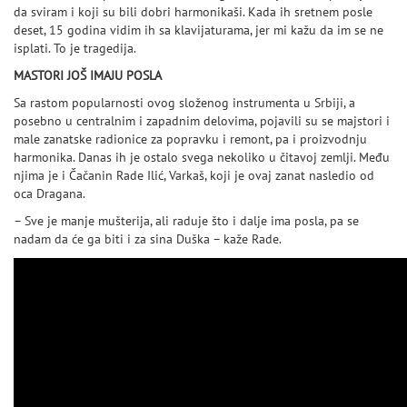
da sviram i koji su bili dobri harmonikaši. Kada ih sretnem posle
deset, 15 godina vidim ih sa klavijaturama, jer mi kažu da im se ne
isplati. To je tragedija.
MASTORI JOŠ IMAJU POSLA
Sa rastom popularnosti ovog složenog instrumenta u Srbiji, a
posebno u centralnim i zapadnim delovima, pojavili su se majstori i
male zanatske radionice za popravku i remont, pa i proizvodnju
harmonika. Danas ih je ostalo svega nekoliko u čitavoj zemlji. Među
njima je i Čačanin Rade Ilić, Varkaš, koji je ovaj zanat nasledio od
oca Dragana.
– Sve je manje mušterija, ali raduje što i dalje ima posla, pa se
nadam da će ga biti i za sina Duška – kaže Rade.