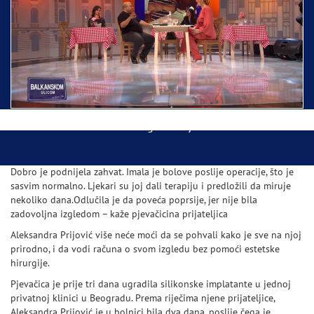
Ispraćaj Pojasa Presvete Bogorodice danas iz
Hrama Svetog Save
Balkanskom ulicom gost Džej Ramadanovski
Dobro je podnijela zahvat. Imala je bolove poslije operacije, što je
sasvim normalno. Ljekari su joj dali terapiju i predložili da miruje
nekoliko dana.Odlučila je da poveća poprsije, jer nije bila
zadovoljna izgledom – kaže pjevačicina prijateljica
Aleksandra Prijović više neće moći da se pohvali kako je sve na njoj
prirodno, i da vodi računa o svom izgledu bez pomoći estetske
hirurgije.
Pjevačica je prije tri dana ugradila silikonske implatante u jednoj
privatnoj klinici u Beogradu. Prema riječima njene prijateljice,
Aleksandra Prijović je u bolnici bila dva dana, poslije čega je