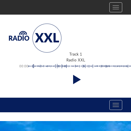
Toggle
navigati
Track 1
Radio XXL
00:00
Toggle
navigati