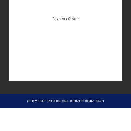
Reklama footer
© COPYRIGHT RADIO-XXL 2026 - DESIGN BY
DESIGN BRAIN