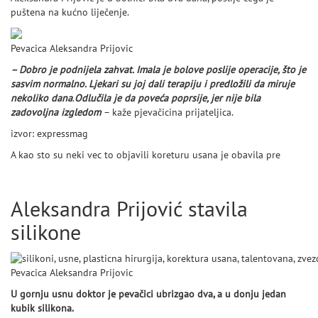
puštena na kućno liječenje.
Pevacica Aleksandra Prijovic
– Dobro je podnijela zahvat. Imala je bolove poslije operacije, što je
sasvim normalno. Ljekari su joj dali terapiju i predložili da miruje
nekoliko dana
.
Odlučila je da poveća poprsije, jer nije bila
zadovoljna izgledom
– kaže pjevačicina prijateljica.
izvor: expressmag
A kao sto su neki vec to objavili koreturu usana je obavila pre
Aleksandra Prijović stavila
silikone
Pevacica Aleksandra Prijovic
U gornju usnu doktor je pevačici ubrizgao dva, a u donju jedan
kubik silikona.