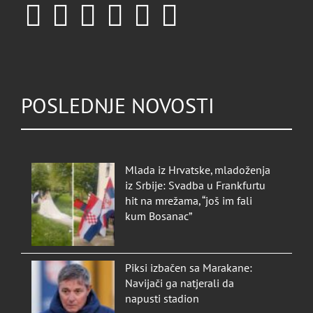
POSLEDNJE NOVOSTI
Mlada iz Hrvatske, mladoženja
iz Srbije: Svadba u Frankfurtu
hit na mrežama, “još im fali
kum Bosanac”
Piksi izbačen sa Marakane:
Navijači ga natjerali da
napusti stadion