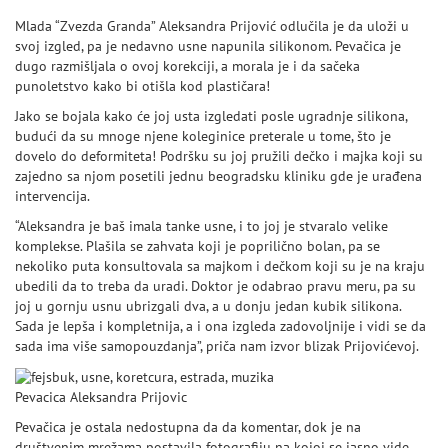
Mlada “Zvezda Granda” Aleksandra Prijović odlučila je da uloži u
svoj izgled, pa je nedavno usne napunila silikonom. Pevačica je
dugo razmišljala o ovoj korekciji, a morala je i da sačeka
punoletstvo kako bi otišla kod plastičara!
Jako se bojala kako će joj usta izgledati posle ugradnje silikona,
budući da su mnoge njene koleginice preterale u tome, što je
dovelo do deformiteta! Podršku su joj pružili dečko i majka koji su
zajedno sa njom posetili jednu beogradsku kliniku gde je urađena
intervencija.
“Aleksandra je baš imala tanke usne, i to joj je stvaralo velike
komplekse. Plašila se zahvata koji je poprilično bolan, pa se
nekoliko puta konsultovala sa majkom i dečkom koji su je na kraju
ubedili da to treba da uradi. Doktor je odabrao pravu meru, pa su
joj u gornju usnu ubrizgali dva, a u donju jedan kubik silikona.
Sada je lepša i kompletnija, a i ona izgleda zadovoljnije i vidi se da
sada ima više samopouzdanja”, priča nam izvor blizak Prijovićevoj.
Pevacica Aleksandra Prijovic
Pevačica je ostala nedostupna da da komentar, dok je na
društvenim mrežama postavila fotografiju na kojoj se jasno vide