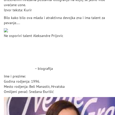
uvećane usne.
Izvor teksta: Kurir
Bilo kako bilo ova mlada i atraktivna devojka zna i ima talent za
pevanje….
Ne osporivi talent Aleksandre Prijovic
Aleksandra Prijović –
biografija
Aleksandra Prijović
– biografija
Ime i prezime:
Aleksandra Prijović
Godina rodjenja: 1996.
Mesto rodjenja: Beli Manastir, Hrvatska
Omiljeni pevač: Snežana Đurišić