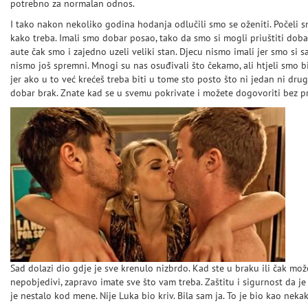
potrebno za normalan odnos.
I tako nakon nekoliko godina hodanja odlučili smo se oženiti. Počeli sm
kako treba. Imali smo dobar posao, tako da smo si mogli priuštiti doba
aute čak smo i zajedno uzeli veliki stan. Djecu nismo imali jer smo si 
nismo još spremni. Mnogi su nas osuđivali što čekamo, ali htjeli smo bi
jer ako u to već krećeš treba biti u tome sto posto što ni jedan ni drug
dobar brak. Znate kad se u svemu pokrivate i možete dogovoriti bez p
Sad dolazi dio gdje je sve krenulo nizbrdo. Kad ste u braku ili čak može
nepobjedivi, zapravo imate sve što vam treba. Zaštitu i sigurnost da je
je nestalo kod mene. Nije Luka bio kriv. Bila sam ja. To je bio kao nek