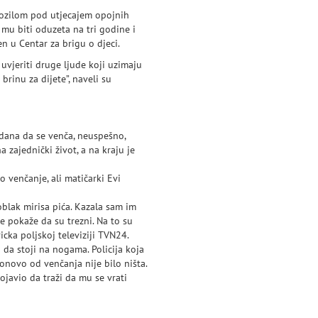
 vozilom pod utjecajem opojnih
 mu biti oduzeta na tri godine i
en u Centar za brigu o djeci.
uvjeriti druge ljude koji uzimaju
brinu za dijete”, naveli su
h dana da se venča, neuspešno,
a zajednički život, a na kraju je
 venčanje, ali matičarki Evi
oblak mirisa pića. Kazala sam im
se pokaže da su trezni. Na to su
icka poljskoj televiziji TVN24.
da stoji na nogama. Policija koja
 ponovo od venčanja nije bilo ništa.
javio da traži da mu se vrati