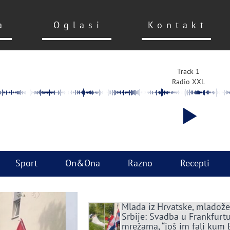
a
Oglasi
Kontakt
Track 1
Radio XXL
Sport
On&Ona
Razno
Recepti
Mlada iz Hrvatske, mladože
Srbije: Svadba u Frankfurtu
mrežama, “još im fali kum