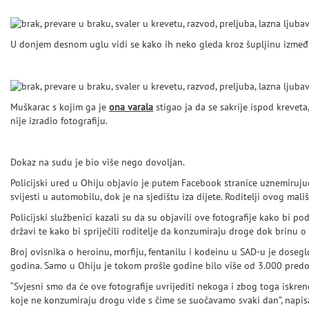
U donjem desnom uglu vidi se kako ih neko gleda kroz šupljinu izmeđ
Muškarac s kojim ga je
ona varala
stigao ja da se sakrije ispod kreveta
nije izradio fotografiju.
Dokaz na sudu je bio više nego dovoljan.
Policijski ured u Ohiju objavio je putem Facebook stranice uznemiruju
svijesti u automobilu, dok je na sjedištu iza dijete. Roditelji ovog mal
Policijski službenici kazali su da su objavili ove fotografije kako bi po
državi te kako bi spriječili roditelje da konzumiraju droge dok brinu o
Broj ovisnika o heroinu, morfiju, fentanilu i kodeinu u SAD-u je doseg
godina. Samo u Ohiju je tokom prošle godine bilo više od 3.000 predo
“Svjesni smo da će ove fotografije uvrijediti nekoga i zbog toga iskren
koje ne konzumiraju drogu vide s čime se suočavamo svaki dan”, napisal