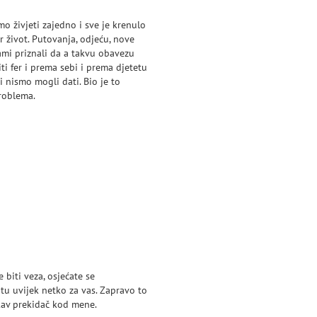
o živjeti zajedno i sve je krenulo
r život. Putovanja, odjeću, nove
sami priznali da a takvu obavezu
ti fer i prema sebi i prema djetetu
i nismo mogli dati. Bio je to
roblema.
 biti veza, osjećate se
 tu uvijek netko za vas. Zapravo to
akav prekidač kod mene.