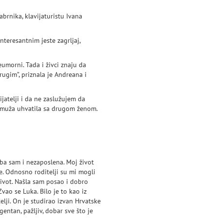
rnika, klavijaturistu Ivana
interesantnim jeste zagrljaj,
umorni. Tada i živci znaju da
gim”, priznala je Andreana i
jatelji i da ne zaslužujem da
i muža uhvatila sa drugom ženom.
eba sam i nezaposlena. Moj život
e. Odnosno roditelji su mi mogli
život. Našla sam posao i dobro
vao se Luka. Bilo je to kao iz
elji. On je studirao izvan Hrvatske
gentan, pažljiv, dobar sve što je