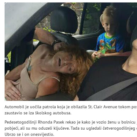
Automobil je uočila patrola koja je obilazila St. Clair Avenue tokom po
zaustavio se iza školskog autobusa.
Pedesetogodišnji Rhonda Pasek rekao je kako je vozio ženu u bolnicu je
pobjeći, ali su mu oduzeli ključeve. Tada su ugledali četverogodišnjeg
Ubrzo se i on onesvijestio.