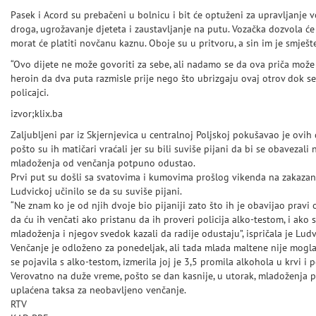
Pasek i Acord su prebačeni u bolnicu i bit će optuženi za upravljanje
droga, ugrožavanje djeteta i zaustavljanje na putu. Vozačka dozvola će
morat će platiti novčanu kaznu. Oboje su u pritvoru, a sin im je smješt
“Ovo dijete ne može govoriti za sebe, ali nadamo se da ova priča može 
heroin da dva puta razmisle prije nego što ubrizgaju ovaj otrov dok se 
policajci.
izvor;klix.ba
Zaljubljeni par iz Skjernjevica u centralnoj Poljskoj pokušavao je ovi
pošto su ih matičari vraćali jer su bili suviše pijani da bi se obavezali n
mladoženja od venčanja potpuno odustao.
Prvi put su došli sa svatovima i kumovima prošlog vikenda na zakazano
Ludvickoj učinilo se da su suviše pijani.
“Ne znam ko je od njih dvoje bio pijaniji zato što ih je obavijao pravi 
da ću ih venčati ako pristanu da ih proveri policija alko-testom, i ako 
mladoženja i njegov svedok kazali da radije odustaju”, ispričala je Ludv
Venčanje je odloženo za ponedeljak, ali tada mlada maltene nije mogla 
se pojavila s alko-testom, izmerila joj je 3,5 promila alkohola u krvi i
Verovatno na duže vreme, pošto se dan kasnije, u utorak, mladoženja po
uplaćena taksa za neobavljeno venčanje.
RTV