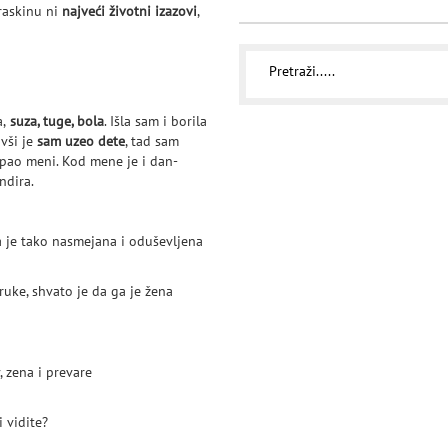
 raskinu ni
najveći životni izazovi
,
,
suza, tuge, bola
. Išla sam i borila
ivši je
sam uzeo dete
, tad sam
pripao meni. Kod mene je i dan-
ndira.
a je tako nasmejana i oduševljena
ruke, shvato je da ga je žena
i vidite?