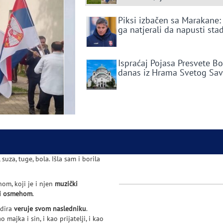
Piksi izbačen sa Marakane:
ga natjerali da napusti sta
Ispraćaj Pojasa Presvete B
danas iz Hrama Svetog Sa
suza, tuge, bola. Išla sam i borila
om, koji je i njen
muzički
 i osmehom
.
ndira
veruje svom nasledniku
.
 majka i sin, i kao prijatelji, i kao