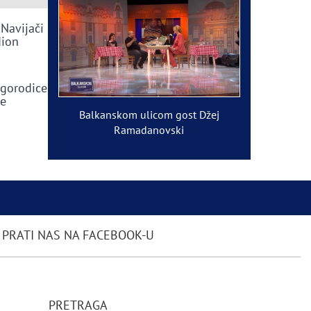
 Navijači
dion
ogorodice
ve
Balkanskom ulicom gost Džej
Ramadanovski
PRATI NAS NA FACEBOOK-U
PRETRAGA