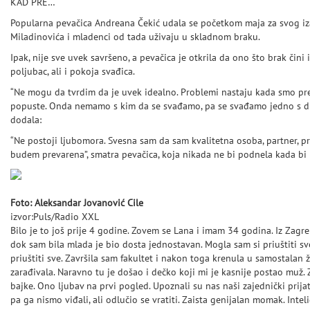
KAD PRE…
Popularna pevačica Andreana Čekić udala se početkom maja za svog izab
Miladinovića i mladenci od tada uživaju u skladnom braku.
Ipak, nije sve uvek savršeno, a pevačica je otkrila da ono što brak čini 
poljubac, ali i pokoja svađica.
“Ne mogu da tvrdim da je uvek idealno. Problemi nastaju kada smo pre
popuste. Onda nemamo s kim da se svađamo, pa se svađamo jedno s dru
dodala:
“Ne postoji ljubomora. Svesna sam da sam kvalitetna osoba, partner, pri
budem prevarena”, smatra pevačica, koja nikada ne bi podnela kada b
Foto: Aleksandar Jovanović Cile
izvor:Puls/Radio XXL
Bilo je to još prije 4 godine. Zovem se Lana i imam 34 godina. Iz Zagr
dok sam bila mlada je bio dosta jednostavan. Mogla sam si priuštiti sv
priuštiti sve. Završila sam fakultet i nakon toga krenula u samostalan 
zarađivala. Naravno tu je došao i dečko koji mi je kasnije postao muž. Z
bajke. Ono ljubav na prvi pogled. Upoznali su nas naši zajednički prijat
pa ga nismo viđali, ali odlučio se vratiti. Zaista genijalan momak. Inteli