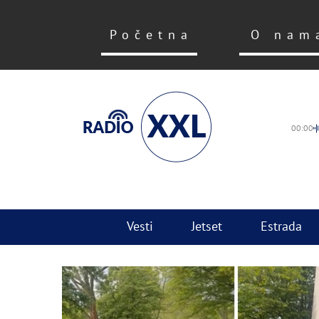
Početna
O nam
00:00
Vesti
Jetset
Estrada