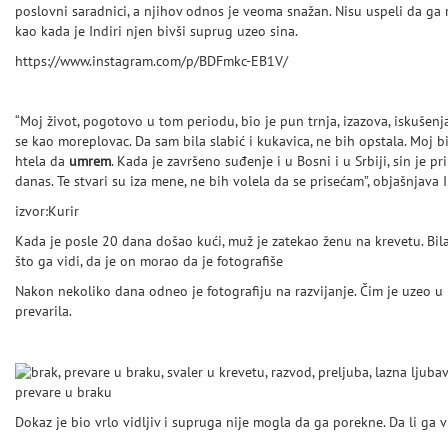
poslovni saradnici, a njihov odnos je veoma snažan. Nisu uspeli da ga
kao kada je Indiri njen bivši suprug uzeo sina.
https://www.instagram.com/p/BDFmkc-EB1V/
“Moj život, pogotovo u tom periodu, bio je pun trnja, izazova, iskušenja
se kao moreplovac. Da sam bila slabić i kukavica, ne bih opstala. Moj b
htela da
umrem
. Kada je završeno suđenje i u Bosni i u Srbiji, sin je 
danas. Te stvari su iza mene, ne bih volela da se prisećam”, objašnjava I
izvor:Kurir
Kada je posle 20 dana došao kući, muž je zatekao ženu na krevetu. Bil
što ga vidi, da je on morao da je fotografiše
Nakon nekoliko dana odneo je fotografiju na razvijanje. Čim je uzeo u 
prevarila.
prevare u braku
Dokaz je bio vrlo vidljiv i supruga nije mogla da ga porekne. Da li ga v