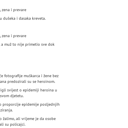
u dušeka i dasaka kreveta.
, a muž to nije primetio sve dok
će fotografije muškarca i žene bez
išana predozirali su se heroinom.
digli svijest o epidemiji heroina u
 svom djetetu.
lo proporcije epidemije posljednjih
ziranja.
o žalimo, ali vrijeme je da osobe
i su policajci.