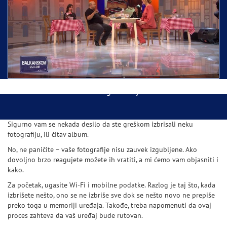
Ispraćaj Pojasa Presvete Bogorodice danas iz
Hrama Svetog Save
Balkanskom ulicom gost Džej Ramadanovski
Sigurno vam se nekada desilo da ste greškom izbrisali neku
fotografiju, ili čitav album.
No, ne paničite – vaše fotografije nisu zauvek izgubljene. Ako
dovoljno brzo reagujete možete ih vratiti, a mi ćemo vam objasniti i
kako.
Za početak, ugasite Wi-Fi i mobilne podatke. Razlog je taj što, kada
izbrišete nešto, ono se ne izbriše sve dok se nešto novo ne prepiše
preko toga u memoriji uređaja. Takođe, treba napomenuti da ovaj
proces zahteva da vaš uređaj bude rutovan.