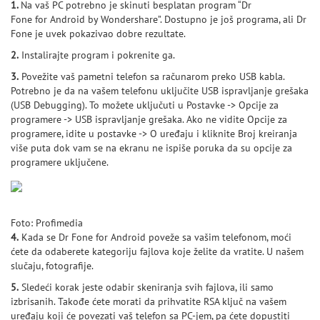
1.
Na vaš PC potrebno je skinuti besplatan program “Dr
Fone for Android by Wondershare”. Dostupno je još programa, ali Dr
Fone je uvek pokazivao dobre rezultate.
2.
Instalirajte program i pokrenite ga.
3.
Povežite vaš pametni telefon sa računarom preko USB kabla.
Potrebno je da na vašem telefonu uključite USB ispravljanje grešaka
(USB Debugging). To možete uključuti u Postavke -> Opcije za
programere -> USB ispravljanje grešaka. Ako ne vidite Opcije za
programere, idite u postavke -> O uređaju i kliknite Broj kreiranja
više puta dok vam se na ekranu ne ispiše poruka da su opcije za
programere uključene.
Foto: Profimedia
4.
Kada se Dr Fone for Android poveže sa vašim telefonom, moći
ćete da odaberete kategoriju fajlova koje želite da vratite. U našem
slučaju, fotografije.
5.
Sledeći korak jeste odabir skeniranja svih fajlova, ili samo
izbrisanih. Takođe ćete morati da prihvatite RSA ključ na vašem
uređaju koji će povezati vaš telefon sa PC-jem, pa ćete dopustiti