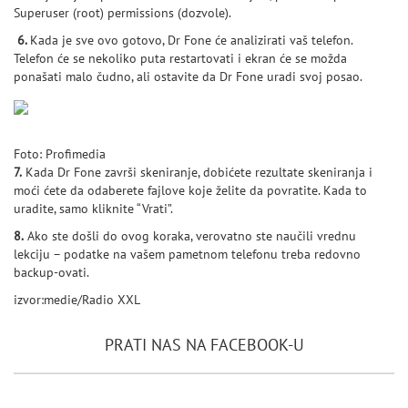
Superuser (root) permissions (dozvole).
6.
Kada je sve ovo gotovo, Dr Fone će analizirati vaš telefon.
Telefon će se nekoliko puta restartovati i ekran će se možda
ponašati malo čudno, ali ostavite da Dr Fone uradi svoj posao.
Foto: Profimedia
7.
Kada Dr Fone završi skeniranje, dobićete rezultate skeniranja i
moći ćete da odaberete fajlove koje želite da povratite. Kada to
uradite, samo kliknite “Vrati”.
8.
Ako ste došli do ovog koraka, verovatno ste naučili vrednu
lekciju – podatke na vašem pametnom telefonu treba redovno
backup-ovati.
izvor:medie/Radio XXL
PRATI NAS NA FACEBOOK-U