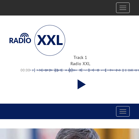
Toggle
navigati
Track 1
Radio XXL
00:00
Toggle
navigati