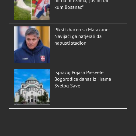
hit na mrežama, “još im fali
kum Bosanac”
Piksi izbačen sa Marakane:
Navijači ga natjerali da
napusti stadion
Ispraćaj Pojasa Presvete
Bogorodice danas iz Hrama
Svetog Save