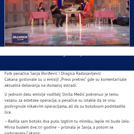
Ispraćaj Pojasa Presvete Bogorodice danas iz
Hrama Svetog Save
Balkanskom ulicom gost Džej Ramadanovski
Folk pevačice Sanja Đorđević i Dragica Radosavljević
Cakana gostovale su u emisiji „Press pretres“ gde su komentarisale
aktuelna dešavanja na domaćoj estradi.
U jednom delu emisije voditelj Siniša Medić pokrenuo je temu
vezanu za estetske operacije, a pevačice su istakle da se nisu
podvrgnule nikakvim operacijama, ali da su botoksom podmladile
lice.
– Radila sam botoks dva puta. Izgbim tu mimiku, lepše mi bude čelo.
Mirna budem dve, tri godine – priznala je Sanja, a potom se
nadovezala Cakana: