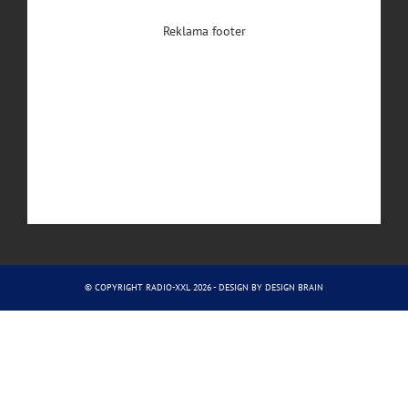
Reklama footer
© COPYRIGHT RADIO-XXL 2026 - DESIGN BY
DESIGN BRAIN