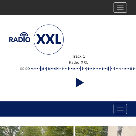
Toggle
navigati
Track 1
Radio XXL
00:00
Toggle
navigati