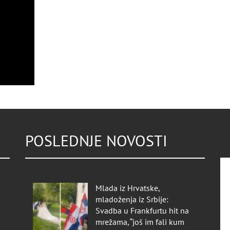
POSLEDNJE NOVOSTI
Mlada iz Hrvatske,
mladoženja iz Srbije:
Svadba u Frankfurtu hit na
mrežama, “još im fali kum