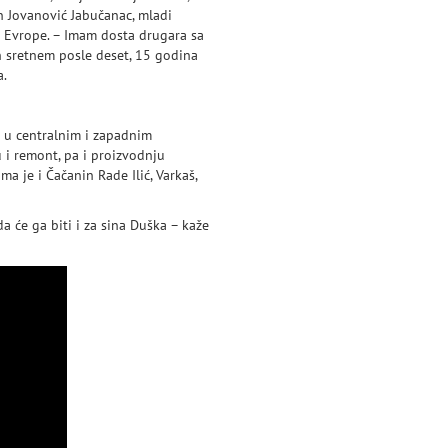
n Jovanović Jabučanac, mladi
u Evrope. – Imam dosta drugara sa
ih sretnem posle deset, 15 godina
a.
 u centralnim i zapadnim
u i remont, pa i proizvodnju
a je i Čačanin Rade Ilić, Varkaš,
da će ga biti i za sina Duška – kaže