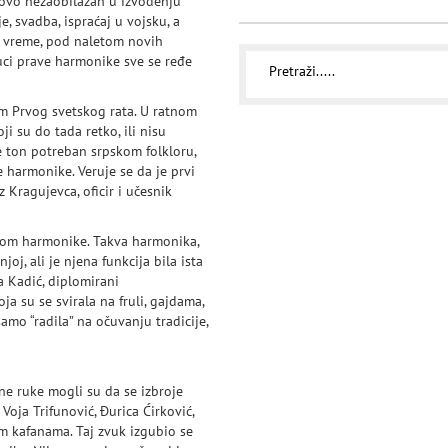
tovo nezaobilazan u izvođenju
, svadba, ispraćaj u vojsku, a
je vreme, pod naletom novih
vuci prave harmonike sve se ređe
om Prvog svetskog rata. U ratnom
i su do tada retko, ili nisu
e ton potreban srpskom folkloru,
 harmonike. Veruje se da je prvi
 Kragujevca, oficir i učesnik
ukom harmonike. Takva harmonika,
oj, ali je njena funkcija bila ista
a Kadić, diplomirani
a su se svirala na fruli, gajdama,
mo “radila” na očuvanju tradicije,
e ruke mogli su da se izbroje
Voja Trifunović, Đurica Ćirković,
m kafanama. Taj zvuk izgubio se