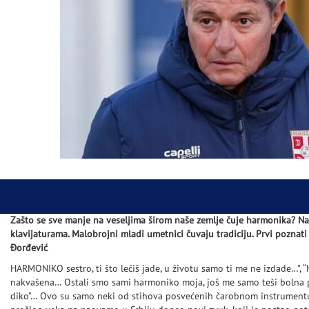
Zašto se sve manje na veseljima širom naše zemlje čuje harmonika? Na
klavijaturama. Malobrojni mladi umetnici čuvaju tradiciju. Prvi poznat
Đorđević
HARMONIKO sestro, ti što lečiš jade, u životu samo ti me ne izdade…”,
nakvašena… Ostali smo sami harmoniko moja, još me samo teši bolna
diko”… Ovo su samo neki od stihova posvećenih čarobnom instrumentu,