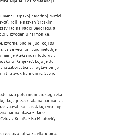
zike. Nije se u osiromašenoj i
rument u srpskoj narodnoj muzici
ca), koji je nazvan “srpskim
 zasvirao na Radio Beogradu, a
kolo u izvođenju harmonike.
izvorne. Bilo je ljudi koji su
ema, pa se većinom čuju melodije
zao nam je Aleksandar Todorović
, školu “Krnjevac”, koju je do
a je zaboravljena, i uglavnom je
 imitira zvuk harmonike. Sve je
zvođenja, a polovinom prošlog veka
iji koja je zasvirala na harmonici.
ševljavali su narod, koji više nije
mena harmonikaša – Bane
nđelović Kemiš, Miša Mijatović,
orkestar, onaj sa klavijaturama,