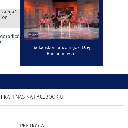
 Navijači
dion
ogorodice
ve
Balkanskom ulicom gost Džej
Ramadanovski
PRATI NAS NA FACEBOOK-U
PRETRAGA