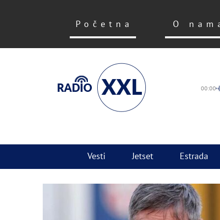
Početna
O nam
00:00
Vesti
Jetset
Estrada