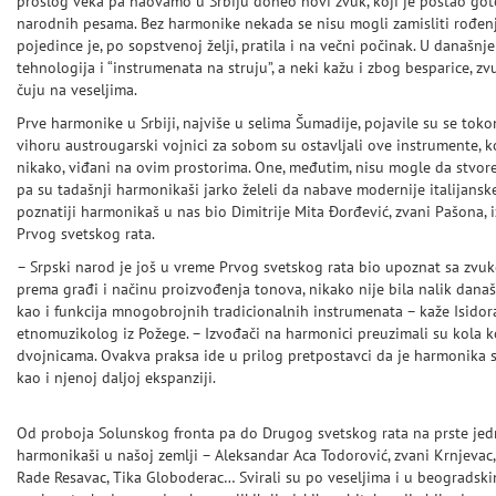
prošlog veka pa naovamo u Srbiju doneo novi zvuk, koji je postao go
narodnih pesama. Bez harmonike nekada se nisu mogli zamisliti rođenje
pojedince je, po sopstvenoj želji, pratila i na večni počinak. U današn
tehnologija i “instrumenata na struju”, a neki kažu i zbog besparice, z
čuju na veseljima.
Prve harmonike u Srbiji, najviše u selima Šumadije, pojavile su se tok
vihoru austrougarski vojnici za sobom su ostavljali ove instrumente, koj
nikako, viđani na ovim prostorima. One, međutim, nisu mogle da stvor
pa su tadašnji harmonikaši jarko želeli da nabave modernije italijanske
poznatiji harmonikaš u nas bio Dimitrije Mita Đorđević, zvani Pašona, iz
Prvog svetskog rata.
– Srpski narod je još u vreme Prvog svetskog rata bio upoznat sa zv
prema građi i načinu proizvođenja tonova, nikako nije bila nalik današnj
kao i funkcija mnogobrojnih tradicionalnih instrumenata – kaže Isidor
etnomuzikolog iz Požege. – Izvođači na harmonici preuzimali su kola koj
dvojnicama. Ovakva praksa ide u prilog pretpostavci da je harmonika sa
kao i njenoj daljoj ekspanziji.
Od proboja Solunskog fronta pa do Drugog svetskog rata na prste jedn
harmonikaši u našoj zemlji – Aleksandar Aca Todorović, zvani Krnjevac, 
Rade Resavac, Tika Globoderac… Svirali su po veseljima i u beogradski