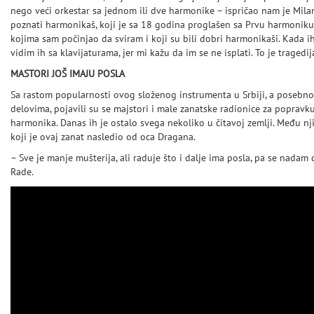
nego veći orkestar sa jednom ili dve harmonike – ispričao nam je Mila
poznati harmonikaš, koji je sa 18 godina proglašen sa Prvu harmonik
kojima sam počinjao da sviram i koji su bili dobri harmonikaši. Kada 
vidim ih sa klavijaturama, jer mi kažu da im se ne isplati. To je tragedij
MASTORI JOŠ IMAJU POSLA
Sa rastom popularnosti ovog složenog instrumenta u Srbiji, a posebno
delovima, pojavili su se majstori i male zanatske radionice za popravk
harmonika. Danas ih je ostalo svega nekoliko u čitavoj zemlji. Među njim
koji je ovaj zanat nasledio od oca Dragana.
– Sve je manje mušterija, ali raduje što i dalje ima posla, pa se nadam 
Rade.