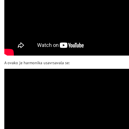
A ovako je harmonika usavrsavala se: