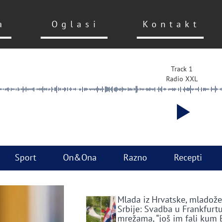
a
Oglasi
Kontakt
Track 1
Radio XXL
Sport
On&Ona
Razno
Recepti
Mlada iz Hrvatske, mladože
Srbije: Svadba u Frankfurtu
mrežama, “još im fali kum