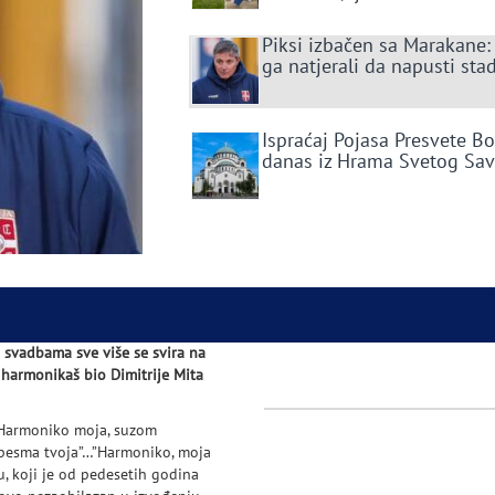
Piksi izbačen sa Marakane:
ga natjerali da napusti sta
Ispraćaj Pojasa Presvete B
danas iz Hrama Svetog Sa
 svadbama sve više se svira na
i harmonikaš bio Dimitrije Mita
 “Harmoniko moja, suzom
 pesma tvoja”…”Harmoniko, moja
 koji je od pedesetih godina