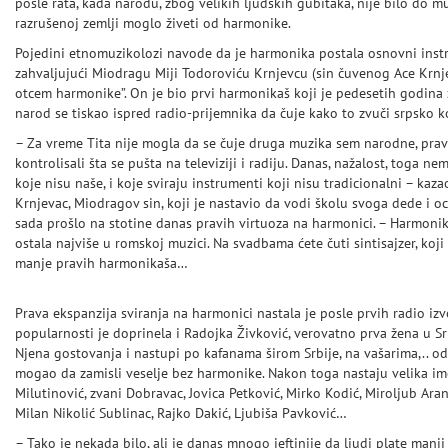
posle rata, kada narodu, zbog velikih ljudskih gubitaka, nije bilo do mu
razrušenoj zemlji moglo živeti od harmonike.
Pojedini etnomuzikolozi navode da je harmonika postala osnovni inst
zahvaljujući Miodragu Miji Todoroviću Krnjevcu (sin čuvenog Ace Krnjev
otcem harmonike”. On je bio prvi harmonikaš koji je pedesetih godina
narod se tiskao ispred radio-prijemnika da čuje kako to zvuči srpsko 
– Za vreme Tita nije mogla da se čuje druga muzika sem narodne, prave, 
kontrolisali šta se pušta na televiziji i radiju. Danas, nažalost, toga n
koje nisu naše, i koje sviraju instrumenti koji nisu tradicionalni – ka
Krnjevac, Miodragov sin, koji je nastavio da vodi školu svoga dede i oca
sada prošlo na stotine danas pravih virtuoza na harmonici. – Harmonik
ostala najviše u romskoj muzici. Na svadbama ćete čuti sintisajzer, koji
manje pravih harmonikaša…
Prava ekspanzija sviranja na harmonici nastala je posle prvih radio i
popularnosti je doprinela i Radojka Živković, verovatno prva žena u Srb
Njena gostovanja i nastupi po kafanama širom Srbije, na vašarima,.. odu
mogao da zamisli veselje bez harmonike. Nakon toga nastaju velika i
Milutinović, zvani Dobravac, Jovica Petković, Mirko Kodić, Miroljub Ara
Milan Nikolić Sublinac, Rajko Dakić, Ljubiša Pavković…
– Tako je nekada bilo, ali je danas mnogo jeftinije da ljudi plate manji 