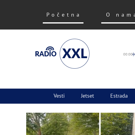
Početna
O nam
00:00
Vesti
Jetset
Estrada