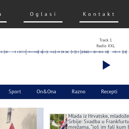
a
Oglasi
Kontakt
Track 1
Radio XXL
Sport
On&Ona
Razno
Recepti
Mlada iz Hrvatske, mladože
Srbije: Svadba u Frankfurtu
mrežama, “još im fali kum