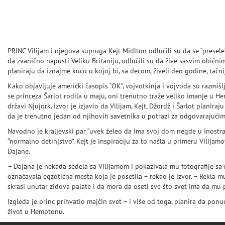
PRINC Vilijam i njegova supruga Kejt Midlton odlučili su da se “presele
da zvanično napusti Veliku Britaniju, odlučili su da žive sasvim obični
planiraju da iznajme kuću u kojoj bi, sa decom, živeli deo godine, tačni
Kako objavljuje američki časopis “OK”, vojvotkinja i vojvoda su razmišlj
se princeza Šarlot rodila u maju, oni trenutno traže veliko imanje u H
državi Njujork. Izvor je izjavio da Vilijam, Kejt, Džordž i Šarlot planira
da je trenutno jedan od njihovih savetnika u potrazi za odgovarajuć
Navodno je kraljevski par “uvek želeo da ima svoj dom negde u inostran
“normalno detinjstvo”. Kejt je inspiraciju za to našla u primeru Vilija
Dajane.
– Dajana je nekada sedela sa Vilijamom i pokazivala mu fotografije sa 
označavala egzotična mesta koja je posetila – rekao je izvor. – Rekla m
skrasi unutar zidova palate i da mora da oseti sve što svet ima da mu 
Izgleda je princ prihvatio majčin svet – i više od toga, planira da ponu
život u Hemptonu.