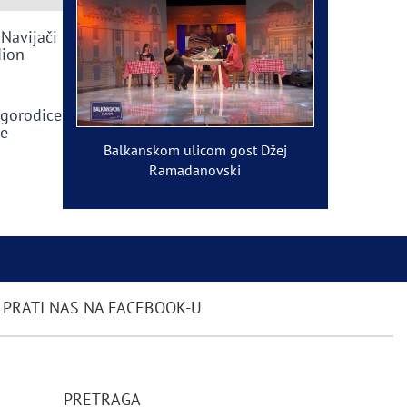
 Navijači
dion
ogorodice
ve
Balkanskom ulicom gost Džej
Ramadanovski
PRATI NAS NA FACEBOOK-U
PRETRAGA