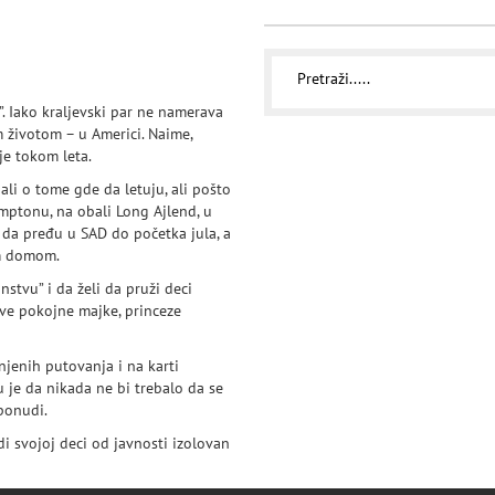
”. Iako kraljevski par ne namerava
m životom – u Americi. Naime,
je tokom leta.
ali o tome gde da letuju, ali pošto
emptonu, na obali Long Ajlend, u
ju da pređu u SAD do početka jula, a
im domom.
stvu” i da želi da pruži deci
move pokojne majke, princeze
njenih putovanja i na karti
u je da nikada ne bi trebalo da se
ponudi.
di svojoj deci od javnosti izolovan