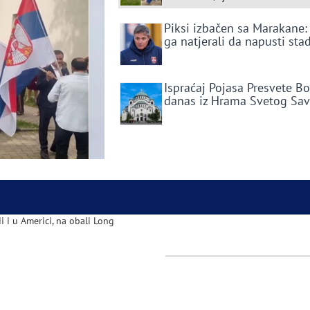
Piksi izbačen sa Marakane:
ga natjerali da napusti sta
Ispraćaj Pojasa Presvete B
danas iz Hrama Svetog Sa
i i u Americi, na obali Long