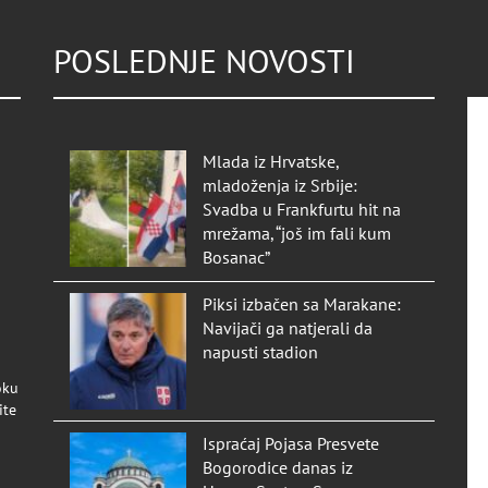
POSLEDNJE NOVOSTI
Mlada iz Hrvatske,
mladoženja iz Srbije:
Svadba u Frankfurtu hit na
mrežama, “još im fali kum
Bosanac”
Piksi izbačen sa Marakane:
Navijači ga natjerali da
napusti stadion
oku
ite
Ispraćaj Pojasa Presvete
Bogorodice danas iz