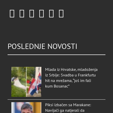
POSLEDNJE NOVOSTI
Mlada iz Hrvatske, mladoženja
iz Srbije: Svadba u Frankfurtu
hit na mrežama, “još im fali
kum Bosanac”
Piksi izbačen sa Marakane:
Navijači ga natjerali da