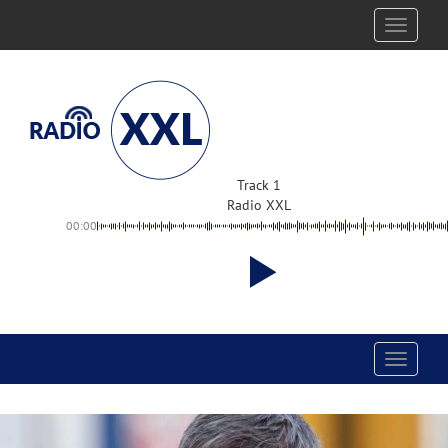
Toggle
navigati
Track 1
Radio XXL
00:00
Toggle
navigati