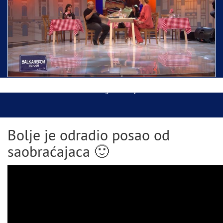
Ispraćaj Pojasa Presvete Bogorodice danas iz
Hrama Svetog Save
Balkanskom ulicom gost Džej Ramadanovski
Bolje je odradio posao od
saobraćajaca 🙂