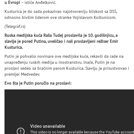
u Evropi
– ističe Anđelković.
Kusturica je do sada pokazivao najotvoreniju bliskost sa DSS,
odnosno bivšim liderom ove stranke Vojislavom Koštunicom.
(Telegraf.rs)
Ruska medijska kuća Raša Tudej proslavila je 10. godišnjicu, a
slavlje je pored Putina, uveličao i naš proslavljeni režiser Emir
Kusturica.
Putin je pohvalio novinare ove medijske kuće, rekavši da rade na
unapređenju ruskih medija u inostranstvu. Inače, Putin je na
proslavi sedeo sa bračnim parom Kusturica. Slavlju je prisustvovao i
premijer Medvedev.
Evo šta je Putin poručio na proslavi: