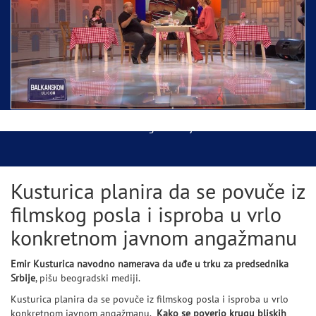
Ispraćaj Pojasa Presvete Bogorodice danas iz
Hrama Svetog Save
Balkanskom ulicom gost Džej Ramadanovski
Kusturica planira da se povuče iz
filmskog posla i isproba u vrlo
konkretnom javnom angažmanu
Emir Kusturica navodno namerava da uđe u trku za predsednika
Srbije
, pišu beogradski mediji.
Kusturica planira da se povuče iz filmskog posla i isproba u vrlo
konkretnom javnom angažmanu.
Kako se poverio krugu bliskih