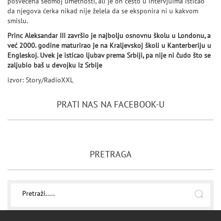
posvećena sedmoj umetnosti, ali je on često u intervjuima isticao
da njegova ćerka nikad nije želela da se eksponira ni u kakvom
smislu.
Princ Aleksandar III završio je najbolju osnovnu školu u Londonu, a
već 2000. godine maturirao je na Kraljevskoj školi u Kanterberiju u
Engleskoj. Uvek je isticao ljubav prema Srbiji, pa nije ni čudo što se
zaljubio baš u devojku iz Srbije
izvor: Story/RadioXXL
PRATI NAS NA FACEBOOK-U
PRETRAGA