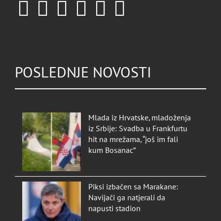
POSLEDNJE NOVOSTI
Mlada iz Hrvatske, mladoženja
iz Srbije: Svadba u Frankfurtu
hit na mrežama, “još im fali
kum Bosanac”
Piksi izbačen sa Marakane:
Navijači ga natjerali da
napusti stadion