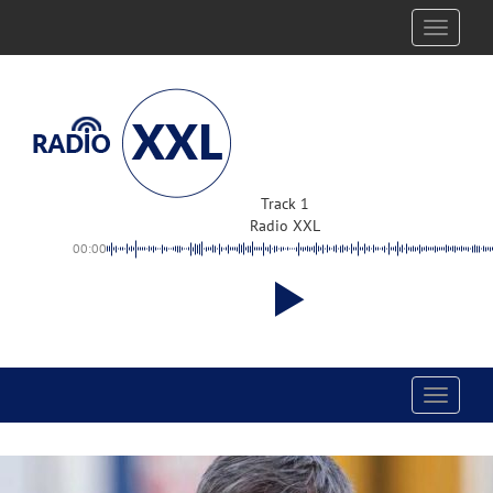
Toggle
navigati
Track 1
Radio XXL
00:00
Toggle
navigati