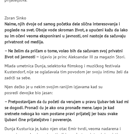
prijateljstva.
Zoran Sinko
Naime, njih dvoje od samog početka dele slična interesovanja i
poglede na svet. Oboje vode skroman život, a upućeni kažu da iako
su im očevi veoma eksponirani u javnosti, oni nastoje da sačuvaju
privatnost od medija.
– Ne želim da pričam o tome, voleo bih da sačuvam svoj privatni
život od javnosti –
izjavio je princ Aleksandar III za magazin Stori.
Mlada umetnica Dunja, selektorka filmskog i muzičkog festivala
Kustendorf, nije se oglašavala tim povodom jer svoju intimu želi da
zadrži sa sebe.
Njen dečko je u nekim svojim ranijim izjavama kad su
posredi devojke bio jasan:
– Pretpostavljam da ću početi da verujem u pravu ljubav tek kad mi
se dogodi. Pronaći ću je ako ona pronađe mene. Lepo je kad
sretnete nekoga ko vam postane pravi prijatelj jer bazu svake
ljubavi čine prijateljstvo i poverenje.
Dunja Kusturica je, kako njen otac Emir tvrdi, veoma nadarena i