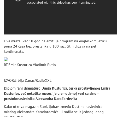
Ova mreža već 10 godina emituje program na engleskom jeziku
puna 24 časa bez prestanka u 100 različitih država na pet
kontinenata.
RT.Emir Kusturica Vladimir Putin
IZVOR:Srbija Danas/RadioXXL
Diplomirani dramaturg Dunja Kusturica, ćerka proslavljenog Emira
Kusturice, već nekoliko meseci je u emotivnoj vezi sa sinom
prestolonaslednika Aleksandra Karađorđevića
Kako otkriva magazin Stori, ljubav između Kustine naslednice i
mladog Aleksandra Karađorđevića III rodila se iz jednog lepog