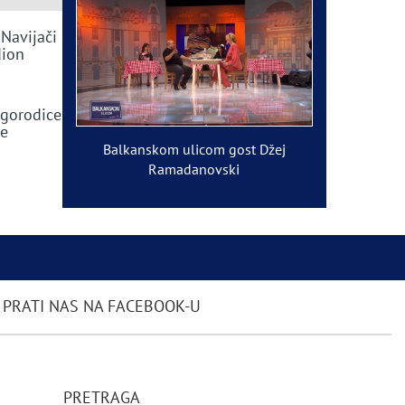
 Navijači
dion
ogorodice
ve
Balkanskom ulicom gost Džej
Ramadanovski
PRATI NAS NA FACEBOOK-U
PRETRAGA