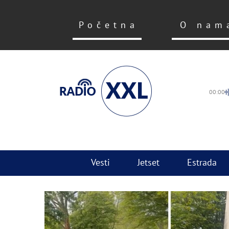
Početna
O nam
00:00
Vesti
Jetset
Estrada