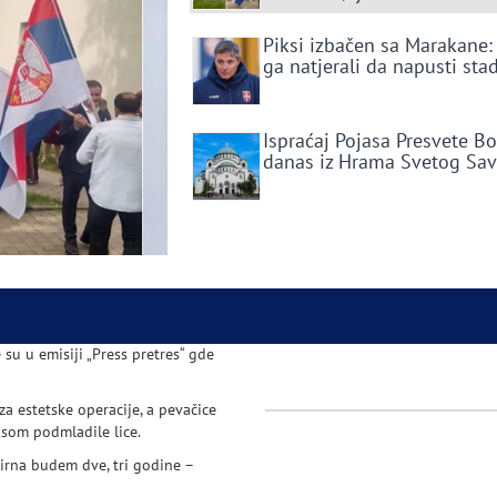
Piksi izbačen sa Marakane:
ga natjerali da napusti sta
Ispraćaj Pojasa Presvete B
danas iz Hrama Svetog Sa
su u emisiji „Press pretres“ gde
a estetske operacije, a pevačice
ksom podmladile lice.
irna budem dve, tri godine –