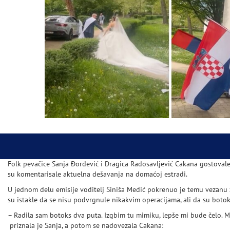
Folk pevačice Sanja Đorđević i Dragica Radosavljević Cakana gostovale 
su komentarisale aktuelna dešavanja na domaćoj estradi.
U jednom delu emisije voditelj Siniša Medić pokrenuo je temu vezanu z
su istakle da se nisu podvrgnule nikakvim operacijama, ali da su boto
– Radila sam botoks dva puta. Izgbim tu mimiku, lepše mi bude čelo. M
priznala je Sanja, a potom se nadovezala Cakana: