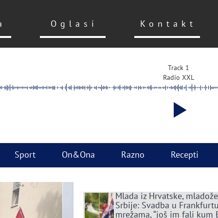
a
Oglasi
Kontakt
Track 1
Radio XXL
Sport
On&Ona
Razno
Recepti
Mlada iz Hrvatske, mladože
Srbije: Svadba u Frankfurtu
mrežama, “još im fali kum