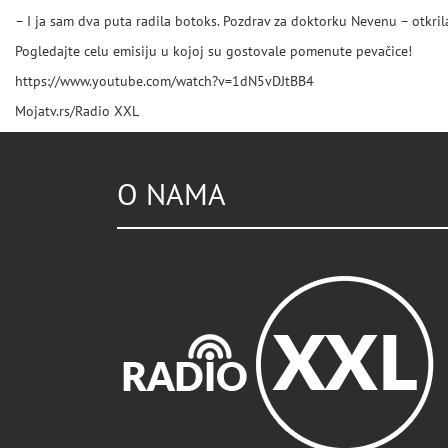
– I ja sam dva puta radila botoks. Pozdrav za doktorku Nevenu – otkrila
Pogledajte celu emisiju u kojoj su gostovale pomenute pevačice!
https://www.youtube.com/watch?v=1dN5vDJtBB4
Mojatv.rs/Radio XXL
O NAMA