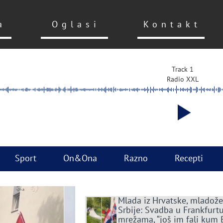
a
Oglasi
Kontakt
Track 1
Radio XXL
Sport
On&Ona
Razno
Recepti
Mlada iz Hrvatske, mladože
Srbije: Svadba u Frankfurtu
mrežama, “još im fali kum