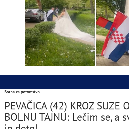
Borba za potomstvo
PEVAČICA (42) KROZ SUZE 
BOLNU TAJNU: Lečim se, a sv
je dete!