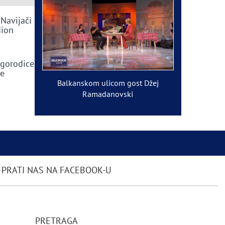
 Navijači
dion
ogorodice
ve
Balkanskom ulicom gost Džej
Ramadanovski
PRATI NAS NA FACEBOOK-U
PRETRAGA