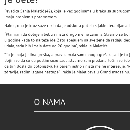
Pevačica Sanja Maletić (42), koja je već godinama u braku sa suprugom
imaju problem s potomstvom.
Naime, ona je kroz suze rekla da je odskora počela s jakim terapijama i
“Planiram da dobijem bebu i ništa drugo me ne zanima. Stvarno se bor
u godine kada to najteže ide. Zato apelujem na sve žene da rađaju dec
udala, sada bih imala dete od 20 godina”, rekla je Maletića.
“To je moja jedina greška, zapravo, imala sam mnogo grešaka, ali je to 
Bojim se da ću da pustim suzu sada, stvarno sam predana, lečim se, ide
da bih došla do potomstva. Pa barem jedno i ništa me ne interesuje. N
zdravlje, radim lagane nastupe”, rekla je Maletićeva u Grand magazinu.
O NAMA