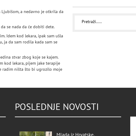
 Ljubišom, a nedavno je otkrila da
 da se nada da će dobiti dete.
im. Idem kod lekara, ipak sam ušla
u, ja da sam rodila kada sam se
jedina stvar zbog koje se kajem.
m kod lekara, pijem jake terapije
e radim ništa što bi ugrozilo moje
POSLEDNJE NOVOSTI
Mlada iz Hrvatske,