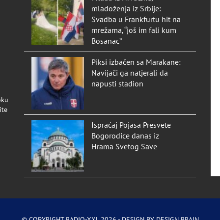
mladoženja iz Srbije:
Svadba u Frankfurtu hit na
mrežama, “još im fali kum
Bosanac”
Piksi izbačen sa Marakane:
Navijači ga natjerali da
napusti stadion
oku
ite
Ispraćaj Pojasa Presvete
Bogorodice danas iz
Hrama Svetog Save
© COPYRIGHT RADIO-XXL 2026 - DESIGN BY
DESIGN BRAIN