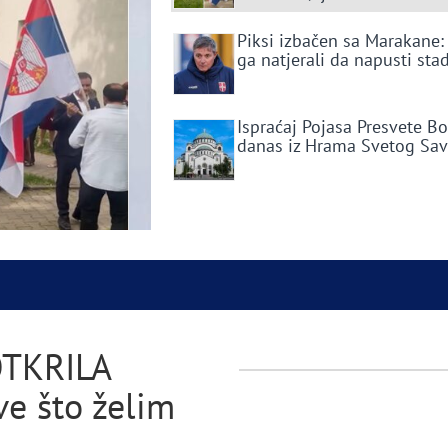
Piksi izbačen sa Marakane:
ga natjerali da napusti sta
Ispraćaj Pojasa Presvete B
danas iz Hrama Svetog Sa
OTKRILA
e što želim