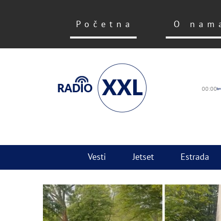
Početna
O nam
00:00
Vesti
Jetset
Estrada