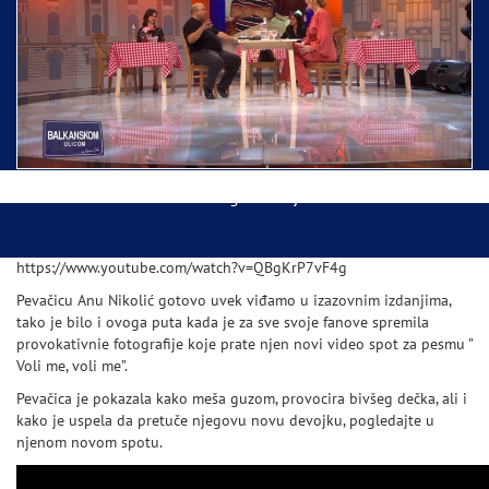
Ispraćaj Pojasa Presvete Bogorodice danas iz
Hrama Svetog Save
Balkanskom ulicom gost Džej Ramadanovski
https://www.youtube.com/watch?v=QBgKrP7vF4g
Pevačicu Anu Nikolić gotovo uvek viđamo u izazovnim izdanjima,
tako je bilo i ovoga puta kada je za sve svoje fanove spremila
provokativnie fotografije koje prate njen novi video spot za pesmu ”
Voli me, voli me”.
Pevačica je pokazala kako meša guzom, provocira bivšeg dečka, ali i
kako je uspela da pretuče njegovu novu devojku, pogledajte u
njenom novom spotu.