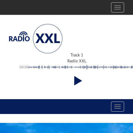
Toggle
navigati
Track 1
Radio XXL
00:00
Toggle
navigati