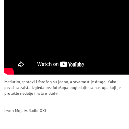
Međutim, spotovi i fotošop su jedno, a stvarnost je drugo. Kako
pevačica zaista izgleda bez fotošopa pogledajte sa nastupa koji je
protekle nedelje imala u Budvi…
izvor: Mojatv, Radio XXL