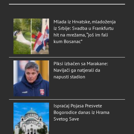
Mlada iz Hrvatske, mladoženja
iz Srbije: Svadba u Frankfurtu
hit na mrežama, “još im fali
kum Bosanac”
Piksi izbačen sa Marakane:
Navijači ga natjerali da
napusti stadion
Ispraćaj Pojasa Presvete
Bogorodice danas iz Hrama
Svetog Save