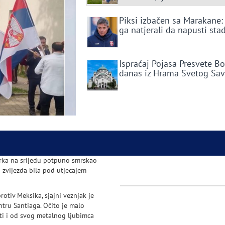
Piksi izbačen sa Marakane:
ga natjerali da napusti sta
Ispraćaj Pojasa Presvete B
danas iz Hrama Svetog Sa
orka na srijedu potpuno smrskao
a zvijezda bila pod utjecajem
rotiv Meksika, sjajni veznjak je
ntru Santiaga. Očito je malo
ti i od svog metalnog ljubimca