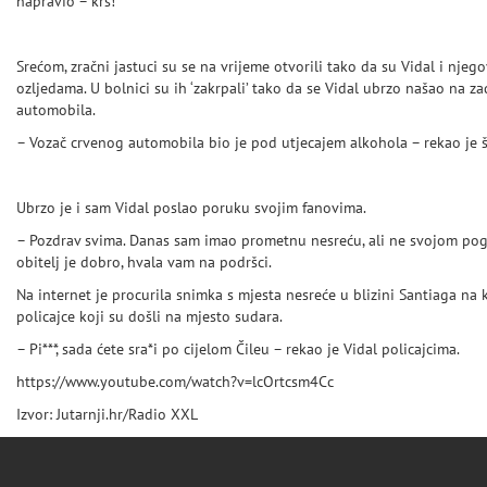
napravio – krš!
Srećom, zračni jastuci su se na vrijeme otvorili tako da su Vidal i nje
ozljedama. U bolnici su ih ‘zakrpali’ tako da se Vidal ubrzo našao na z
automobila.
– Vozač crvenog automobila bio je pod utjecajem alkohola – rekao je še
Ubrzo je i sam Vidal poslao poruku svojim fanovima.
– Pozdrav svima. Danas sam imao prometnu nesreću, ali ne svojom pog
obitelj je dobro, hvala vam na podršci.
Na internet je procurila snimka s mjesta nesreće u blizini Santiaga na k
policajce koji su došli na mjesto sudara.
– Pi***, sada ćete sra*i po cijelom Čileu – rekao je Vidal policajcima.
https://www.youtube.com/watch?v=lcOrtcsm4Cc
Izvor: Jutarnji.hr/Radio XXL