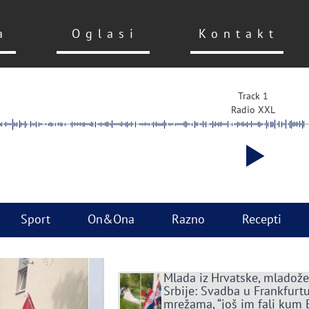
a
Oglasi
Kontakt
Track 1
Radio XXL
Sport
On&Ona
Razno
Recepti
Mlada iz Hrvatske, mladože
Srbije: Svadba u Frankfurtu
mrežama, “još im fali kum