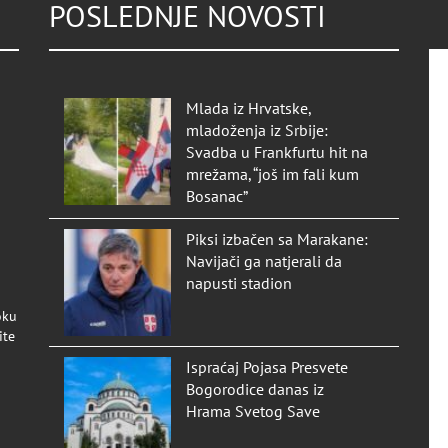
POSLEDNJE NOVOSTI
Mlada iz Hrvatske,
mladoženja iz Srbije:
Svadba u Frankfurtu hit na
mrežama, “još im fali kum
Bosanac”
Piksi izbačen sa Marakane:
Navijači ga natjerali da
napusti stadion
oku
ite
Ispraćaj Pojasa Presvete
Bogorodice danas iz
Hrama Svetog Save