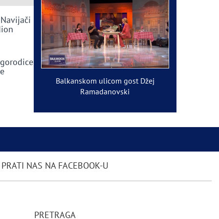
 Navijači
dion
ogorodice
ve
Balkanskom ulicom gost Džej
Ramadanovski
PRATI NAS NA FACEBOOK-U
PRETRAGA