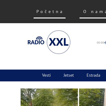
Početna
O nam
00:00
Vesti
Jetset
Estrada