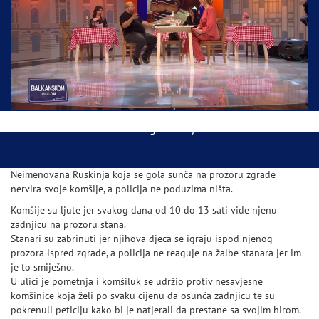
Ispraćaj Pojasa Presvete Bogorodice danas iz
Hrama Svetog Save
Balkanskom ulicom gost Džej Ramadanovski
Neimenovana Ruskinja koja se gola sunča na prozoru zgrade
nervira svoje komšije, a policija ne poduzima ništa.
Komšije su ljute jer svakog dana od 10 do 13 sati vide njenu
zadnjicu na prozoru stana.
Stanari su zabrinuti jer njihova djeca se igraju ispod njenog
prozora ispred zgrade, a policija ne reaguje na žalbe stanara jer im
je to smiješno.
U ulici je pometnja i komšiluk se udržio protiv nesavjesne
komšinice koja želi po svaku cijenu da osunča zadnjicu te su
pokrenuli peticiju kako bi je natjerali da prestane sa svojim hirom.