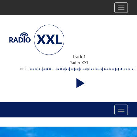
Toggle
navigati
Track 1
Radio XXL
00:00
Toggle
navigati