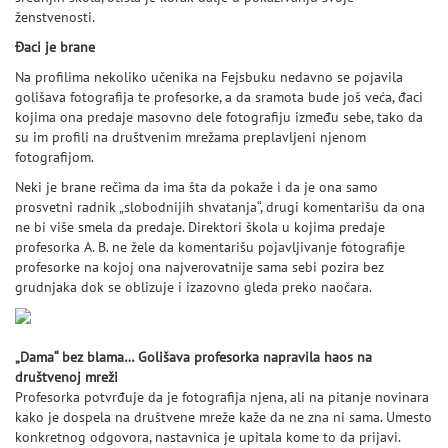
ženstvenosti.
Đaci je brane
Na profilima nekoliko učenika na Fejsbuku nedavno se pojavila
golišava fotografija te profesorke, a da sramota bude još veća, đaci
kojima ona predaje masovno dele fotografiju između sebe, tako da
su im profili na društvenim mrežama preplavljeni njenom
fotografijom.
Neki je brane rečima da ima šta da pokaže i da je ona samo
prosvetni radnik „slobodnijih shvatanja“, drugi komentarišu da ona
ne bi više smela da predaje. Direktori škola u kojima predaje
profesorka A. B. ne žele da komentarišu pojavljivanje fotografije
profesorke na kojoj ona najverovatnije sama sebi pozira bez
grudnjaka dok se oblizuje i izazovno gleda preko naočara.
„Dama“ bez blama… Golišava profesorka napravila haos na
društvenoj mreži
Profesorka potvrđuje da je fotografija njena, ali na pitanje novinara
kako je dospela na društvene mreže kaže da ne zna ni sama. Umesto
konkretnog odgovora, nastavnica je upitala kome to da prijavi.