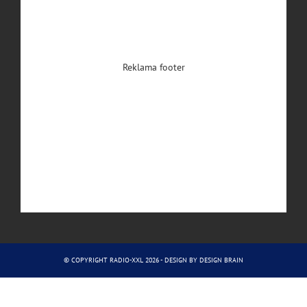
Reklama footer
© COPYRIGHT RADIO-XXL 2026 - DESIGN BY
DESIGN BRAIN