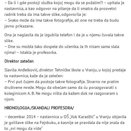
– Da li i gde postoji služba kojoj mogu da se požalim?! – upitala je
nastavnica, a kao odgovor na pitanje da li smatra da prosvetni
radnik treba da ima takve slike, odgovorila je:
– Svako može da ima takve fotografije, ali one ne treba da budu
javno prikazane.
Ona je naglasila da je izgubila telefon i da je u njemu čuvala takve
slike.
– One su možda tako dospele do učenika. Ja ih nisam sama slala
njima! – istakla je profesorka.
Direktor zatečen
Slaviša Anđelković, direktor Tehničke škole u Vranju, u kojoj predaje
ta nastavnica, kaže da je zatečen:
– Prvi put čujem da postoje takve fotografije. Stvarno ne pratim
društvene mreže. Mogu da obećam samo da ću porazgovarati s
koleginicom A. B. Ne mogu ništa da kažem dok ne razgovaram s
njom.
HRONOLOGIJA /SKANDALI PROFESORA/
– decembar 2014 – nastavnica u OŠ „Vuk Karadžić“ u Vranju objavila
je golišave slike na Fejsbuku, a kasnije se pravdala da nije znala da
to „svi mogu da vide“