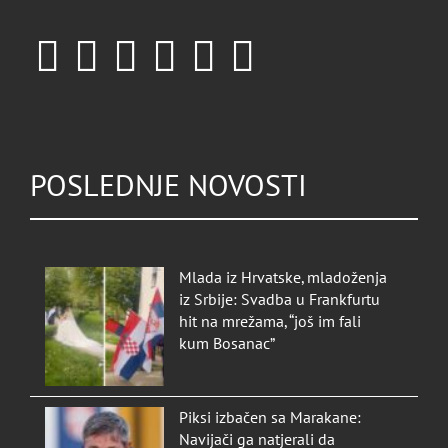
POSLEDNJE NOVOSTI
Mlada iz Hrvatske, mladoženja
iz Srbije: Svadba u Frankfurtu
hit na mrežama, “još im fali
kum Bosanac”
Piksi izbačen sa Marakane:
Navijači ga natjerali da