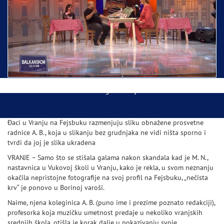
Ispraćaj Pojasa Presvete Bogorodice danas iz
Hrama Svetog Save
Balkanskom ulicom gost Džej Ramadanovski
Đaci u Vranju na Fejsbuku razmenjuju sliku obnažene prosvetne
radnice A. B., koja u slikanju bez grudnjaka ne vidi ništa sporno i
tvrdi da joj je slika ukradena
VRANJE – Samo što se stišala galama nakon skandala kad je M. N.,
nastavnica u Vukovoj školi u Vranju, kako je rekla, u svom neznanju
okačila nepristojne fotografije na svoj profil na Fejsbuku, „nečista
krv“ je ponovo u Borinoj varoši.
Naime, njena koleginica A. B. (puno ime i prezime poznato redakciji),
profesorka koja muzičku umetnost predaje u nekoliko vranjskih
srednjih škola, otišla je korak dalje u pokazivanju svoje