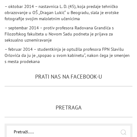
– oktobar 2014 – nastavnica L. D. (45), koja predaje tehničko
obrazovanje u OŠ „Dragan Lukić“ u Beogradu, slala je erotske
fotografije svojim maloletnim učenicima
– septembar 2014 – protiv profesora Radovana Grandića s
Filozofskog fakulteta u Novom Sadu podneta je prijava za
seksualno uznemiravanje
– februar 2014 – studentkinja je optužila profesora FPN Slavišu
Orlovića da ju je „spopao u svom kabinetu“, nakon čega je smenjen
s mesta prodekana
PRATI NAS NA FACEBOOK-U
PRETRAGA