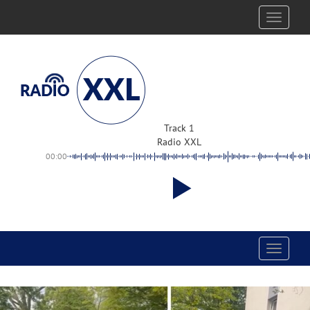
Toggle
navigati
Track 1
Radio XXL
00:00
Toggle
navigati