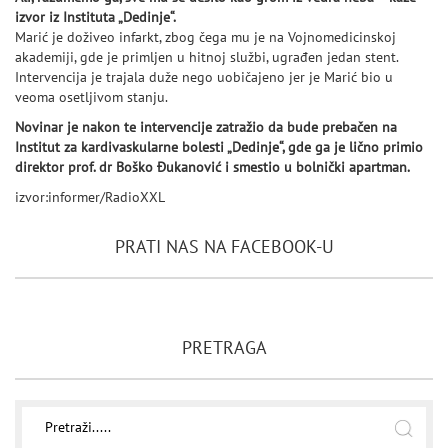
izvor iz Instituta „Dedinje“.
Marić je doživeo infarkt, zbog čega mu je na Vojnomedicinskoj
akademiji, gde je primljen u hitnoj službi, ugrađen jedan stent.
Intervencija je trajala duže nego uobičajeno jer je Marić bio u
veoma osetljivom stanju.
Novinar je nakon te intervencije zatražio da bude prebačen na
Institut za kardivaskularne bolesti „Dedinje“, gde ga je lično primio
direktor prof. dr Boško Đukanović i smestio u bolnički apartman.
izvor:informer/RadioXXL
PRATI NAS NA FACEBOOK-U
PRETRAGA