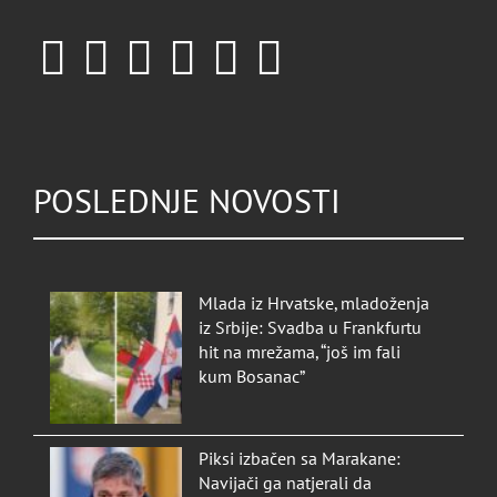
POSLEDNJE NOVOSTI
Mlada iz Hrvatske, mladoženja
iz Srbije: Svadba u Frankfurtu
hit na mrežama, “još im fali
kum Bosanac”
Piksi izbačen sa Marakane:
Navijači ga natjerali da