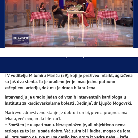
Ispraćaj Pojasa Presvete Bogorodice danas iz
Hrama Svetog Save
Balkanskom ulicom gost Džej Ramadanovski
TV voditelju Milomiru Mariću (59), koji je preživeo infarkt, ugrađena
su još dva stenta. To je urađeno jer je imao jednu potpuno
začepljenu arteriju, dok mu je druga bila sužena
Intervenciju je uradio jedan od vrsnih interventnih kardiologa u
Institutu za kardiovaskularne bolesti „Dedinje“, dr Ljupčo Mogovski.
Marićevo zdravstveno stanje je dobro i on bi, prema prognozama
lekara, već mogao da ide kući.
– Smešten je u apartmanu. Neraspoložen je, ali objektivno nema
razloga za to jer je sada dobro. Već sutra bi i fudbal mogao da igra.
Ali, razumemo ga, sve mu se desilo kao grom iz vedra neba – kaže