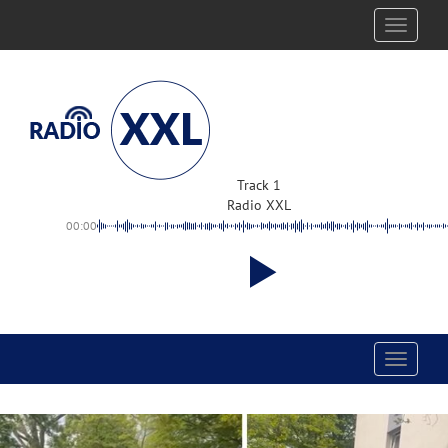
Toggle
navigati
Track 1
Radio XXL
00:00
Toggle
navigati