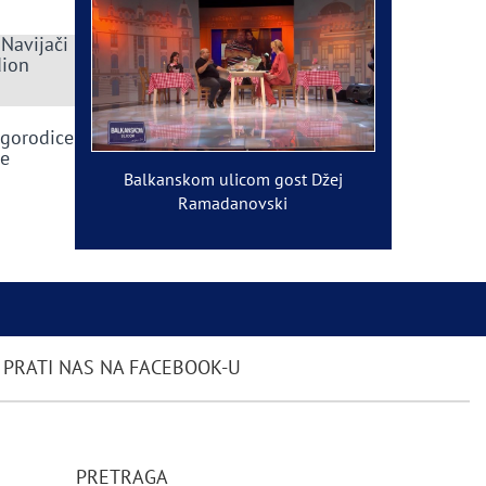
 Navijači
dion
ogorodice
ve
Balkanskom ulicom gost Džej
Ramadanovski
PRATI NAS NA FACEBOOK-U
PRETRAGA