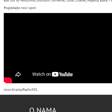
kao što su Moschino, Discount Universe, SSUR, Chanel, Majesty Black i 
Pogledajte novi spot:
izvor:Grazia/RadioXXL
O NAMA