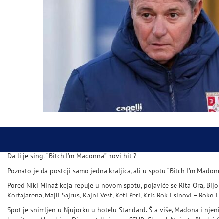
Da li je singl “Bitch I’m Madonna” novi hit ?
Poznato je da postoji samo jedna kraljica, ali u spotu “Bitch I’m Mado
Pored Niki Minaž koja repuje u novom spotu, pojaviće se Rita Ora, Bij
Kortajarena, Majli Sajrus, Kajni Vest, Keti Peri, Kris Rok i sinovi – Roko i
Spot je snimljen u Njujorku u hotelu Standard. Šta više, Madona i njen