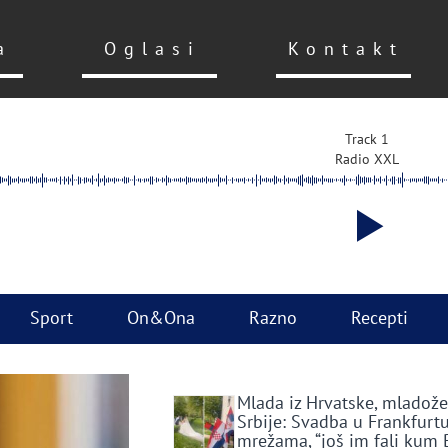
a
Oglasi
Kontakt
Track 1
Radio XXL
Sport
On&Ona
Razno
Recepti
Mlada iz Hrvatske, mladože
Srbije: Svadba u Frankfurtu
mrežama, “još im fali kum