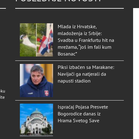
Mlada iz Hrvatske,
mladoženja iz Srbije:
Svadba u Frankfurtu hit na
mrežama, “još im fali kum
Bosanac”
Piksi izbačen sa Marakane:
Navijači ga natjerali da
napusti stadion
oku
ite
Ispraćaj Pojasa Presvete
Bogorodice danas iz
Hrama Svetog Save