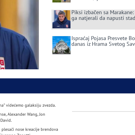
Piksi izbačen sa Marakane:
ga natjerali da napusti sta
Ispraćaj Pojasa Presvete B
danas iz Hrama Svetog Sa
nna” videćemo galaksiju zvezda.
onse, Alexander Wang, Jon
 David.
i plesači nose kreacije brendova