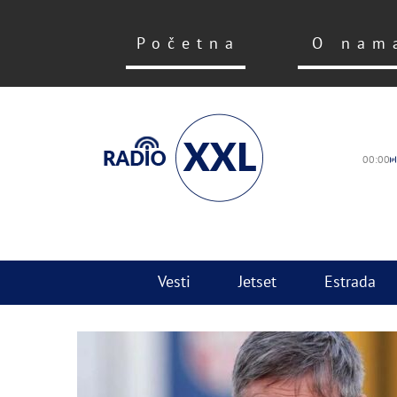
Početna
O nam
00:00
Vesti
Jetset
Estrada