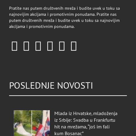
Pratite nas putem društvenih mreža i budite uvek u toku sa
najnovijim akcijama i promotivnim ponudama. Pratite nas
putem društvenih mreža i budite uvek u toku sa najnovijim
akcijama i promotivnim ponudama.
POSLEDNJE NOVOSTI
Mlada iz Hrvatske, mladoženja
iz Srbije: Svadba u Frankfurtu
hit na mrežama, “još im fali
kum Bosanac”