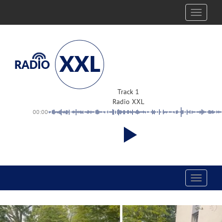
Toggle
navigati
Track 1
Radio XXL
00:00
Toggle
navigati