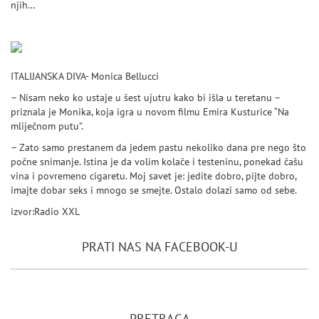
njih…
ITALIJANSKA DIVA- Monica Bellucci
– Nisam neko ko ustaje u šest ujutru kako bi išla u teretanu –
priznala je Monika, koja igra u novom filmu Emira Kusturice “Na
mliječnom putu”.
– Zato samo prestanem da jedem pastu nekoliko dana pre nego što
počne snimanje. Istina je da volim kolače i testeninu, ponekad čašu
vina i povremeno cigaretu. Moj savet je: jedite dobro, pijte dobro,
imajte dobar seks i mnogo se smejte. Ostalo dolazi samo od sebe.
izvor:Radio XXL
PRATI NAS NA FACEBOOK-U