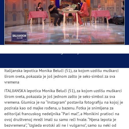
Ispraćaj Pojasa Presvete Bogorodice danas iz
Hrama Svetog Save
Balkanskom ulicom gost Džej Ramadanovski
Italijanska lepotica Monika Beluči (51), za kojom uzdišu muškarci
širom sveta, pokazala je još jednom zašto je seks-simbol za sva
vremena
ITALIJANSKA lepotica Monika Beluči (51), za kojom uzdišu muškarci
širom sveta, pokazala je još jednom zašto je seks-simbol za sva
vremena. Glumica je na “Instagram” postavila fotografiju na kojoj je
pozirala kao od majke rođena, u bazenu. Fotka je snimljena za
editorijal francuskog nedeljnika “Pari mač”, a Monikini pratioci na
ovoj društvenoj mreži imali su samo reči hvale. “Njena lepota je
bezvremena”, “Izgleda erotski ali ne i vulgarno”, samo su neki od