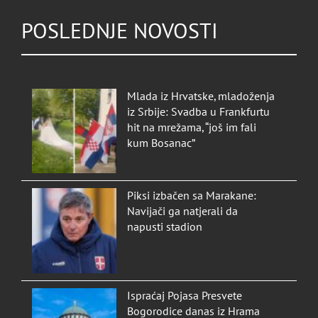
POSLEDNJE NOVOSTI
Mlada iz Hrvatske, mladoženja
iz Srbije: Svadba u Frankfurtu
hit na mrežama, “još im fali
kum Bosanac”
Piksi izbačen sa Marakane:
Navijači ga natjerali da
napusti stadion
Ispraćaj Pojasa Presvete
Bogorodice danas iz Hrama