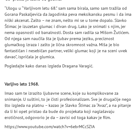
“Ulogu u “Varljivom letu 68.” sam sama birala, samo sam tražila od
Gorana Paskaljevića da Jagodinka peva meksikansku pesmu i da ima
niški akcenat. Zašto – ne znam, nešto mi se u tome dopalo. Slavko
Štimac je izuzetan glumac i divan drug. Lako je snimati s njim, jer
nema opasnosti od banalnosti. Dosta sam radila sa Mišom Žutićem.
Od njega sam naučila šta je ljubav prema jeziku, preciznost
glumačkog izraza i zašto je lična skromnost važna. Miša je bio
fantastičan i nesebičan partner, veliki glumac koji je na sceni uvek
davao”, ispričala je glumica.
Pogledajte kako danas izgleda Dragana Varagić.
Varljivo leto 1968.
Imao sam te izrazito ljubavne scene, koje su komplikovane za
snimanje. U suštini, to je čisti profesionalizam. Sve je drugačije nego
što izgleda na platnu – kazao je Slavko Štimac za “Avaz”, a na pitanje
da li bi opet pristao da bude do projekata koji naglašavaju
erotičnost, odgovorio je da – zavisi od toga kakav je film.
https://www.youtube.com/watch?v=6ebrMCcSZIA