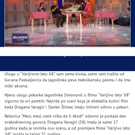
Ispraćaj Pojasa Presvete Bogorodice danas iz
Hrama Svetog Save
Balkanskom ulicom gost Džej Ramadanovski
Ulogu u “Varljivom letu 68.” sam sama birala, samo sam tražila od
Gorana Paskaljevića da Jagodinka peva meksikansku pesmu i da ima
niški akcena.
Njenu ulogu pekarke Jagodinke Simonović u filmu “Varljivo leto ’68”
sigurno će svi pamtiti. Najviše po sceni koja je obeležila kultni film
kada Dragana Varagić i Slavko Štimac imaju intimni odnos u pekari.
Rečenica “Mesi, mesi, neće ništa da ti škodi” odavno je postala deo
svakodnevnog govora. Dragana Varagić (58) imala je samo 27
godina kada je snimila ovu scenu, a od premijere filma “Varljivo leto
’68“ prošla je tačno 31 godina.