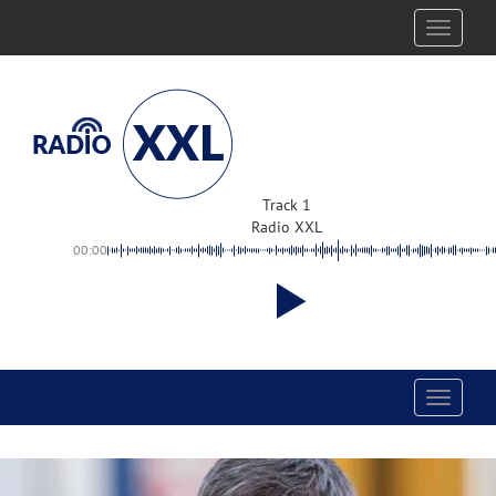
Toggle
navigati
Track 1
Radio XXL
00:00
Toggle
navigati