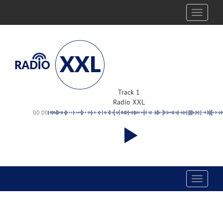
Toggle
navigati
Track 1
Radio XXL
00:00
Toggle
navigati