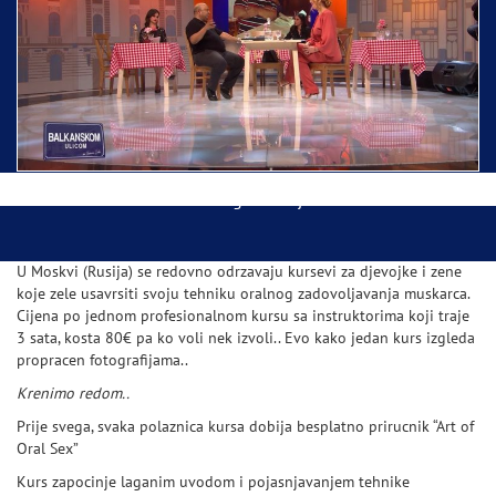
Ispraćaj Pojasa Presvete Bogorodice danas iz
Hrama Svetog Save
Balkanskom ulicom gost Džej Ramadanovski
U Moskvi (Rusija) se redovno odrzavaju kursevi za djevojke i zene
koje zele usavrsiti svoju tehniku oralnog zadovoljavanja muskarca.
Cijena po jednom profesionalnom kursu sa instruktorima koji traje
3 sata, kosta 80€ pa ko voli nek izvoli.. Evo kako jedan kurs izgleda
propracen fotografijama..
Krenimo redom..
Prije svega, svaka polaznica kursa dobija besplatno prirucnik “Art of
Oral Sex”
Kurs zapocinje laganim uvodom i pojasnjavanjem tehnike