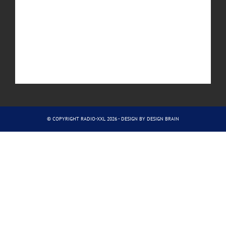
© COPYRIGHT RADIO-XXL 2026 - DESIGN BY
DESIGN BRAIN