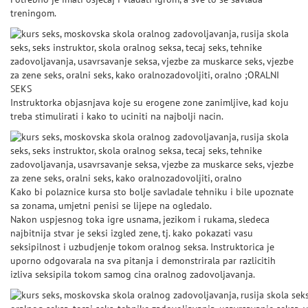
treningom.
Instruktorka objasnjava koje su erogene zone zanimljive, kad koju
treba stimulirati i kako to uciniti na najbolji nacin.
Kako bi polaznice kursa sto bolje savladale tehniku i bile upoznate
sa zonama, umjetni penisi se lijepe na ogledalo.
Nakon uspjesnog toka igre usnama, jezikom i rukama, sledeca
najbitnija stvar je seksi izgled zene, tj. kako pokazati vasu
seksipilnost i uzbudjenje tokom oralnog seksa. Instruktorica je
uporno odgovarala na sva pitanja i demonstrirala par razlicitih
izliva seksipila tokom samog cina oralnog zadovoljavanja.