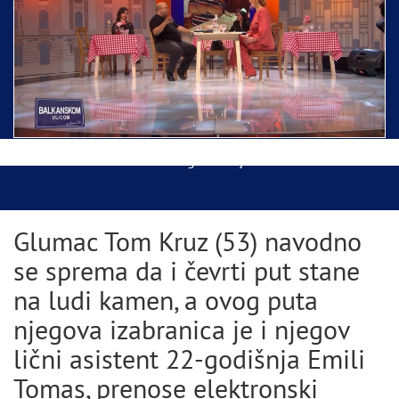
Ispraćaj Pojasa Presvete Bogorodice danas iz
Hrama Svetog Save
Balkanskom ulicom gost Džej Ramadanovski
Glumac Tom Kruz (53) navodno
se sprema da i čevrti put stane
na ludi kamen, a ovog puta
njegova izabranica je i njegov
lični asistent 22-godišnja Emili
Tomas, prenose elektronski