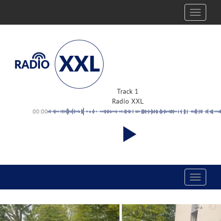
Toggle
navigati
Track 1
Radio XXL
00:00
Toggle
navigati