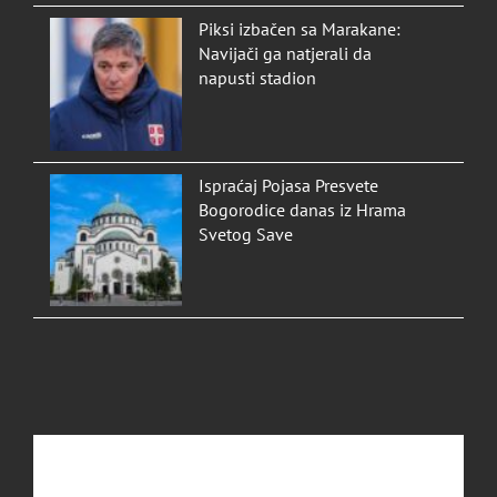
Piksi izbačen sa Marakane:
Navijači ga natjerali da
napusti stadion
Ispraćaj Pojasa Presvete
Bogorodice danas iz Hrama
Svetog Save