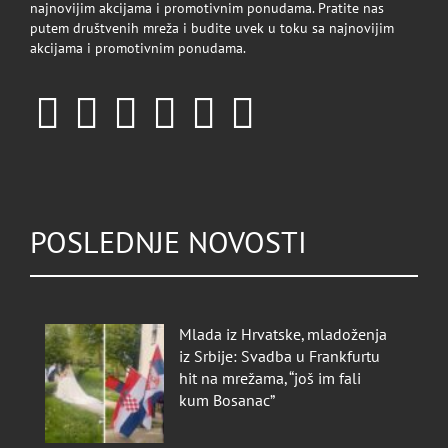
najnovijim akcijama i promotivnim ponudama. Pratite nas
putem društvenih mreža i budite uvek u toku sa najnovijim
akcijama i promotivnim ponudama.
POSLEDNJE NOVOSTI
Mlada iz Hrvatske, mladoženja
iz Srbije: Svadba u Frankfurtu
hit na mrežama, “još im fali
kum Bosanac”