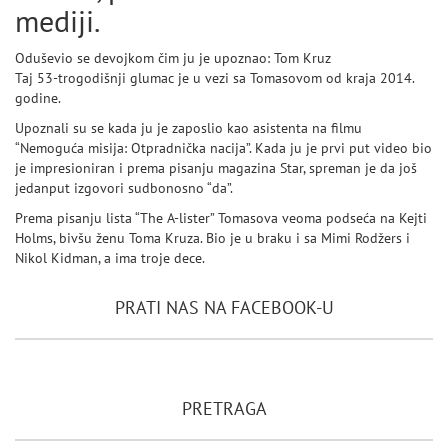
mediji.
Oduševio se devojkom čim ju je upoznao: Tom Kruz
Taj 53-trogodišnji glumac je u vezi sa Tomasovom od kraja 2014.
godine.
Upoznali su se kada ju je zaposlio kao asistenta na filmu
“Nemoguća misija: Otpradnička nacija”. Kada ju je prvi put video bio
je impresioniran i prema pisanju magazina Star, spreman je da još
jedanput izgovori sudbonosno “da”.
Prema pisanju lista “The A-lister” Tomasova veoma podseća na Kejti
Holms, bivšu ženu Toma Kruza. Bio je u braku i sa Mimi Rodžers i
Nikol Kidman, a ima troje dece.
PRATI NAS NA FACEBOOK-U
PRETRAGA