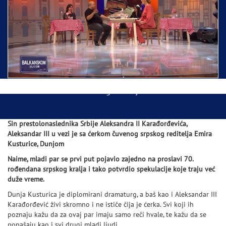
Ispraćaj Pojasa Presvete Bogorodice danas iz
Hrama Svetog Save
Balkanskom ulicom gost Džej Ramadanovski
Sin prestolonaslednika Srbije Aleksandra II Karađorđevića,
Aleksandar III u vezi je sa ćerkom čuvenog srpskog reditelja Emira
Kusturice, Dunjom
Naime, mladi par se prvi put pojavio zajedno na proslavi 70.
rođendana srpskog kralja i tako potvrdio spekulacije koje traju već
duže vreme.
Dunja Kusturica je diplomirani dramaturg, a baš kao i Aleksandar III
Karađorđević živi skromno i ne ističe čija je ćerka. Svi koji ih
poznaju kažu da za ovaj par imaju samo reči hvale, te kažu da se
ponašaju kao i svi drugi mladi ljudi.