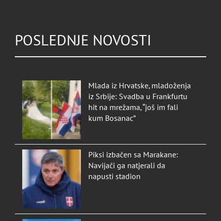
POSLEDNJE NOVOSTI
Mlada iz Hrvatske, mladoženja
iz Srbije: Svadba u Frankfurtu
hit na mrežama, “još im fali
kum Bosanac”
Piksi izbačen sa Marakane:
Navijači ga natjerali da
napusti stadion