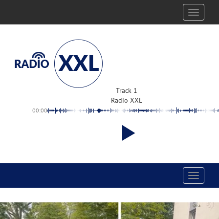
Toggle
navigati
Track 1
Radio XXL
00:00
Toggle
navigati