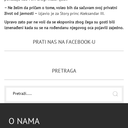
– Ne želim da pričam o tome, voleo bih da sačuvam svoj privatni
život od javnosti –
izjavio je za Story princ Aleksandar III.
Upravo zato par ne voli da se eksponira zbog čega su gosti bili
iznenađeni kada su se na rođendanu njegovog oca pojavili zajedno.
PRATI NAS NA FACEBOOK-U
PRETRAGA
O NAMA