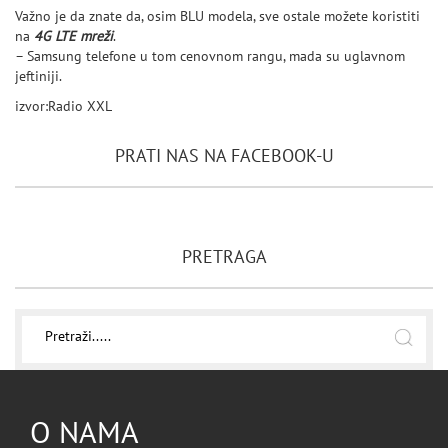
Važno je da znate da, osim BLU modela, sve ostale možete koristiti
na
4G LTE mreži
.
– Samsung telefone u tom cenovnom rangu, mada su uglavnom
jeftiniji.
izvor:Radio XXL
PRATI NAS NA FACEBOOK-U
PRETRAGA
O NAMA