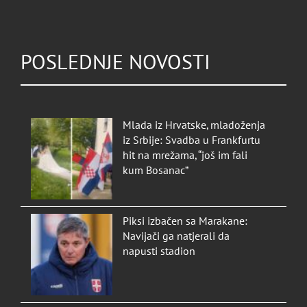
POSLEDNJE NOVOSTI
Mlada iz Hrvatske, mladoženja
iz Srbije: Svadba u Frankfurtu
hit na mrežama, “još im fali
kum Bosanac”
Piksi izbačen sa Marakane:
Navijači ga natjerali da
napusti stadion