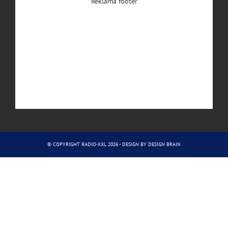
Reklama footer
© COPYRIGHT RADIO-XXL 2026 - DESIGN BY
DESIGN BRAIN