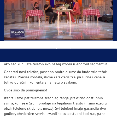
Ispraćaj Pojasa Presvete Bogorodice danas iz
Hrama Svetog Save
Balkanskom ulicom gost Džej Ramadanovski
Ako sad kupujete telefon evo našeg izbora u Android segmentu!
Odabrati novi telefon, posebno Android, ume da bude vrlo težak
zadatak. Previše modela, slične karakterisitke, pa slične i cene, a
toliko oprečnih komentara na netu o svakom.
Ovde smo da pomognemo!
Izabrali smo pet telefona srednjeg ranga, praktično dostupnih
svima, koji se u Srbiji prodaju na legalnom tržištu (nismo uzeli u
obzir telefone skidane s mreže). Svi telefoni imaju garanciju dve
godine, obezbeđen servis i zvanično su dostupni kod nas, pa se