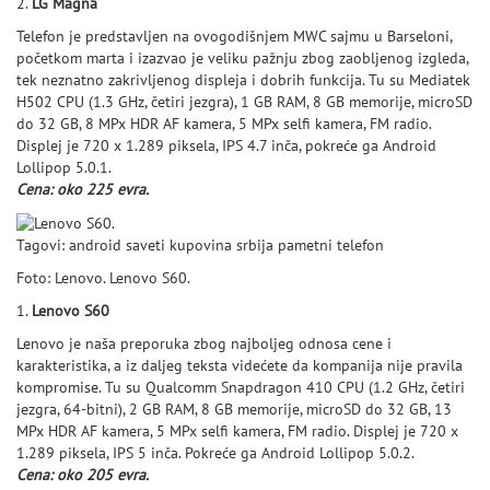
2.
LG Magna
Telefon je predstavljen na ovogodišnjem MWC sajmu u Barseloni,
početkom marta i izazvao je veliku pažnju zbog zaobljenog izgleda,
tek neznatno zakrivljenog displeja i dobrih funkcija. Tu su Mediatek
H502 CPU (1.3 GHz, četiri jezgra), 1 GB RAM, 8 GB memorije, microSD
do 32 GB, 8 MPx HDR AF kamera, 5 MPx selfi kamera, FM radio.
Displej je 720 x 1.289 piksela, IPS 4.7 inča, pokreće ga Android
Lollipop 5.0.1.
Cena: oko 225 evra.
Tagovi: android saveti kupovina srbija pametni telefon
Foto: Lenovo.
Lenovo S60.
1.
Lenovo S60
Lenovo je naša preporuka zbog najboljeg odnosa cene i
karakteristika, a iz daljeg teksta videćete da kompanija nije pravila
kompromise. Tu su Qualcomm Snapdragon 410 CPU (1.2 GHz, četiri
jezgra, 64-bitni), 2 GB RAM, 8 GB memorije, microSD do 32 GB, 13
MPx HDR AF kamera, 5 MPx selfi kamera, FM radio. Displej je 720 x
1.289 piksela, IPS 5 inča. Pokreće ga Android Lollipop 5.0.2.
Cena: oko 205 evra.