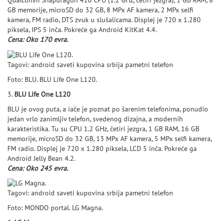
Qualcomm Snapdragon 410 CPU (1.2 GHz, četiri jezgra), 1 GB RAM, 8
GB memorije, microSD do 32 GB, 8 MPx AF kamera, 2 MPx selfi
kamera, FM radio, DTS zvuk u slušalicama. Displej je 720 x 1.280
piksela, IPS 5 inča. Pokreće ga Android KitKat 4.4.
Cena: Oko 170 evra.
Tagovi: android saveti kupovina srbija pametni telefon
Foto: BLU.
BLU Life One L120.
3.
BLU Life One L120
BLU je ovog puta, a iače je poznat po šarenim telefonima, ponudio
jedan vrlo zanimljiv telefon, svedenog dizajna, a modernih
karakteristika. Tu su CPU 1.2 GHz, četiri jezgra, 1 GB RAM, 16 GB
memorije, microSD do 32 GB, 13 MPx AF kamera, 5 MPx selfi kamera,
FM radio. Displej je 720 x 1.280 piksela, LCD 5 inča. Pokreće ga
Android Jelly Bean 4.2.
Cena: Oko 245 evra.
Tagovi: android saveti kupovina srbija pametni telefon
Foto: MONDO portal.
LG Magna.