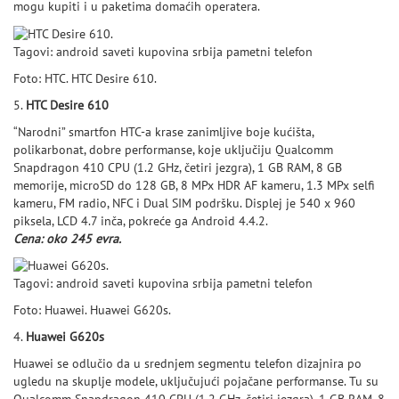
mogu kupiti i u paketima domaćih operatera.
Tagovi: android saveti kupovina srbija pametni telefon
Foto: HTC.
HTC Desire 610.
5.
HTC Desire 610
“Narodni” smartfon HTC-a krase zanimljive boje kućišta,
polikarbonat, dobre performanse, koje uključiju Qualcomm
Snapdragon 410 CPU (1.2 GHz, četiri jezgra), 1 GB RAM, 8 GB
memorije, microSD do 128 GB, 8 MPx HDR AF kameru, 1.3 MPx selfi
kameru, FM radio, NFC i Dual SIM podršku. Displej je 540 x 960
piksela, LCD 4.7 inča, pokreće ga Android 4.4.2.
Cena: oko 245 evra.
Tagovi: android saveti kupovina srbija pametni telefon
Foto: Huawei.
Huawei G620s.
4.
Huawei G620s
Huawei se odlučio da u srednjem segmentu telefon dizajnira po
ugledu na skuplje modele, uključujući pojačane performanse. Tu su