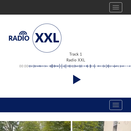
Toggle
navigati
Track 1
Radio XXL
00:00
Toggle
navigati