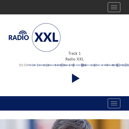
Toggle
navigati
Track 1
Radio XXL
00:00
Toggle
navigati