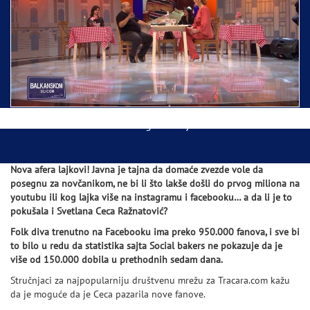
Ispraćaj Pojasa Presvete Bogorodice danas iz
Hrama Svetog Save
Balkanskom ulicom gost Džej Ramadanovski
Nova afera lajkovi! Javna je tajna da domaće zvezde vole da
posegnu za novčanikom, ne bi li što lakše došli do prvog miliona na
youtubu ili kog lajka više na instagramu i facebooku… a da li je to
pokušala i Svetlana Ceca Ražnatović?
Folk diva trenutno na Facebooku ima preko 950.000 fanova, i sve bi
to bilo u redu da statistika sajta Social bakers ne pokazuje da je
više od 150.000 dobila u prethodnih sedam dana.
Stručnjaci za najpopularniju društvenu mrežu za Tracara.com kažu
da je moguće da je Ceca pazarila nove fanove.