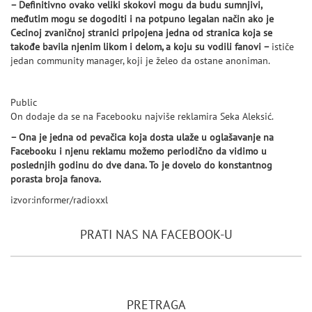
– Definitivno ovako veliki skokovi mogu da budu sumnjivi,
međutim mogu se dogoditi i na potpuno legalan način ako je
Cecinoj zvaničnoj stranici pripojena jedna od stranica koja se
takođe bavila njenim likom i delom, a koju su vodili fanovi –
ističe
jedan community manager, koji je želeo da ostane anoniman.
Public
On dodaje da se na Facebooku najviše reklamira Seka Aleksić.
– Ona je jedna od pevačica koja dosta ulaže u oglašavanje na
Facebooku i njenu reklamu možemo periodično da vidimo u
poslednjih godinu do dve dana. To je dovelo do konstantnog
porasta broja fanova.
izvor:informer/radioxxl
PRATI NAS NA FACEBOOK-U
PRETRAGA