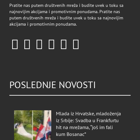
Pratite nas putem društvenih mreža i budite uvek u toku sa
najnovijim akcijama i promotivnim ponudama. Pratite nas
putem društvenih mreža i budite uvek u toku sa najnovijim
akcijama i promotivnim ponudama.
POSLEDNJE NOVOSTI
Mlada iz Hrvatske, mladoženja
iz Srbije: Svadba u Frankfurtu
hit na mrežama, “još im fali
kum Bosanac”