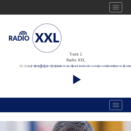
Toggle
navigati
Track 1
Radio XXL
00:00
Toggle
navigati