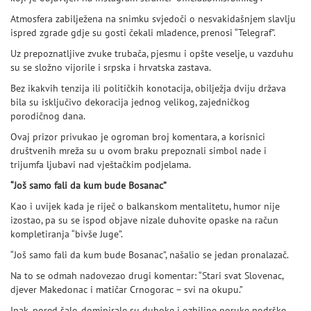
Atmosfera zabilježena na snimku svjedoči o nesvakidašnjem slavlju
ispred zgrade gdje su gosti čekali mladence, prenosi “Telegraf”.
Uz prepoznatljive zvuke trubača, pjesmu i opšte veselje, u vazduhu
su se složno vijorile i srpska i hrvatska zastava.
Bez ikakvih tenzija ili političkih konotacija, obilježja dviju država
bila su isključivo dekoracija jednog velikog, zajedničkog
porodičnog dana.
Ovaj prizor privukao je ogroman broj komentara, a korisnici
društvenih mreža su u ovom braku prepoznali simbol nade i
trijumfa ljubavi nad vještačkim podjelama.
“Još samo fali da kum bude Bosanac”
Kao i uvijek kada je riječ o balkanskom mentalitetu, humor nije
izostao, pa su se ispod objave nizale duhovite opaske na račun
kompletiranja “bivše Juge”.
“Još samo fali da kum bude Bosanac”, našalio se jedan pronalazač.
Na to se odmah nadovezao drugi komentar: “Stari svat Slovenac,
djever Makedonac i matičar Crnogorac – svi na okupu.”
Ipak, pored šale, dominirale su duboke i ozbiljne poruke podrške