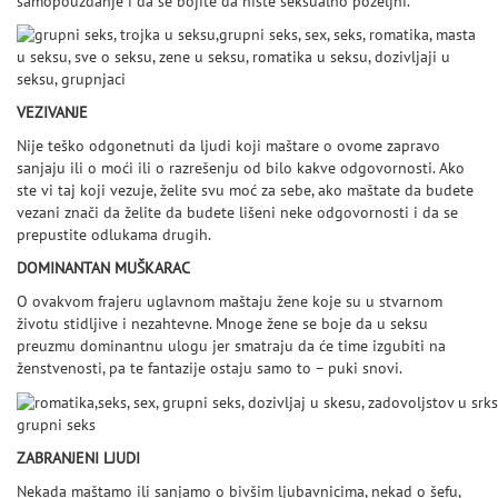
samopouzdanje i da se bojite da niste seksualno poželjni.
VEZIVANJE
Nije teško odgonetnuti da ljudi koji maštare o ovome zapravo
sanjaju ili o moći ili o razrešenju od bilo kakve odgovornosti. Ako
ste vi taj koji vezuje, želite svu moć za sebe, ako maštate da budete
vezani znači da želite da budete lišeni neke odgovornosti i da se
prepustite odlukama drugih.
DOMINANTAN MUŠKARAC
O ovakvom frajeru uglavnom maštaju žene koje su u stvarnom
životu stidljive i nezahtevne. Mnoge žene se boje da u seksu
preuzmu dominantnu ulogu jer smatraju da će time izgubiti na
ženstvenosti, pa te fantazije ostaju samo to – puki snovi.
grupni seks
ZABRANJENI LJUDI
Nekada maštamo ili sanjamo o bivšim ljubavnicima, nekad o šefu,