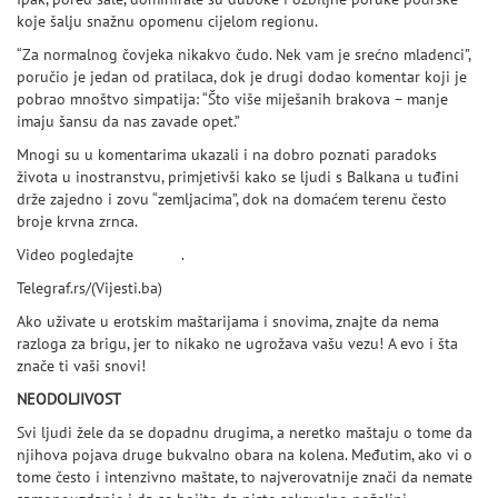
koje šalju snažnu opomenu cijelom regionu.
“Za normalnog čovjeka nikakvo čudo. Nek vam je srećno mladenci”,
poručio je jedan od pratilaca, dok je drugi dodao komentar koji je
pobrao mnoštvo simpatija: “Što više miješanih brakova – manje
imaju šansu da nas zavade opet.”
Mnogi su u komentarima ukazali i na dobro poznati paradoks
života u inostranstvu, primjetivši kako se ljudi s Balkana u tuđini
drže zajedno i zovu “zemljacima”, dok na domaćem terenu često
broje krvna zrnca.
Video pogledajte
OVDJE
.
Telegraf.rs/(Vijesti.ba)
Ako uživate u erotskim maštarijama i snovima, znajte da nema
razloga za brigu, jer to nikako ne ugrožava vašu vezu! A evo i šta
znače ti vaši snovi!
NEODOLJIVOST
Svi ljudi žele da se dopadnu drugima, a neretko maštaju o tome da
njihova pojava druge bukvalno obara na kolena. Međutim, ako vi o
tome često i intenzivno maštate, to najverovatnije znači da nemate