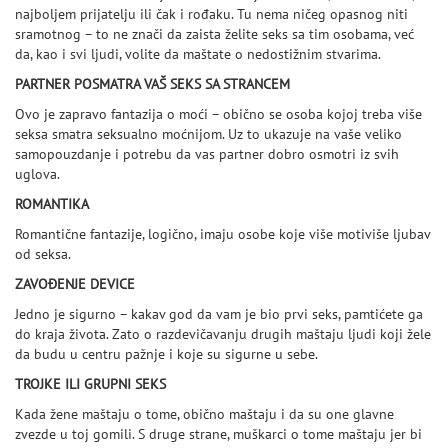
najboljem prijatelju ili čak i rođaku. Tu nema ničeg opasnog niti
sramotnog – to ne znači da zaista želite seks sa tim osobama, već
da, kao i svi ljudi, volite da maštate o nedostižnim stvarima.
PARTNER POSMATRA VAŠ SEKS SA STRANCEM
Ovo je zapravo fantazija o moći – obično se osoba kojoj treba više
seksa smatra seksualno moćnijom. Uz to ukazuje na vaše veliko
samopouzdanje i potrebu da vas partner dobro osmotri iz svih
uglova.
ROMANTIKA
Romantične fantazije, logično, imaju osobe koje više motiviše ljubav
od seksa.
ZAVOĐENJE DEVICE
Jedno je sigurno – kakav god da vam je bio prvi seks, pamtićete ga
do kraja života. Zato o razdevičavanju drugih maštaju ljudi koji žele
da budu u centru pažnje i koje su sigurne u sebe.
TROJKE ILI GRUPNI SEKS
Kada žene maštaju o tome, obično maštaju i da su one glavne
zvezde u toj gomili. S druge strane, muškarci o tome maštaju jer bi