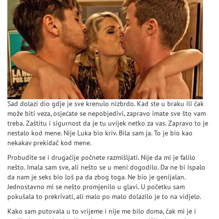
Sad dolazi dio gdje je sve krenulo nizbrdo. Kad ste u braku ili čak
može biti veza, osjećate se nepobjedivi, zapravo imate sve što vam
treba. Zaštitu i sigurnost da je tu uvijek netko za vas. Zapravo to je
nestalo kod mene. Nije Luka bio kriv. Bila sam ja. To je bio kao
nekakav prekidač kod mene.
Probudite se i drugačije počnete razmišljati. Nije da mi je falilo
nešto. Imala sam sve, ali nešto se u meni dogodilo. Da ne bi ispalo
da nam je seks bio loš pa da zbog toga. Ne bio je genijalan.
Jednostavno mi se nešto promjenilo u glavi. U početku sam
pokušala to prekrivati, ali malo po malo dolazilo je to na vidjelo.
Kako sam putovala u to vrijeme i nije me bilo doma, čak mi je i