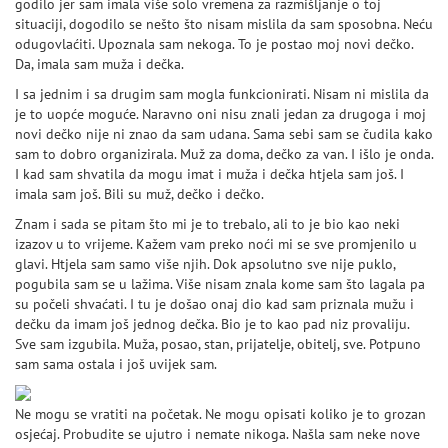
godilo jer sam imala više solo vremena za razmišljanje o toj
situaciji, dogodilo se nešto što nisam mislila da sam sposobna. Neću
odugovlaćiti. Upoznala sam nekoga. To je postao moj novi dečko.
Da, imala sam muža i dečka.
I sa jednim i sa drugim sam mogla funkcionirati. Nisam ni mislila da
je to uopće moguće. Naravno oni nisu znali jedan za drugoga i moj
novi dečko nije ni znao da sam udana. Sama sebi sam se čudila kako
sam to dobro organizirala. Muž za doma, dečko za van. I išlo je onda.
I kad sam shvatila da mogu imat i muža i dečka htjela sam još. I
imala sam još. Bili su muž, dečko i dečko.
Znam i sada se pitam što mi je to trebalo, ali to je bio kao neki
izazov u to vrijeme. Kažem vam preko noći mi se sve promjenilo u
glavi. Htjela sam samo više njih. Dok apsolutno sve nije puklo,
pogubila sam se u lažima. Više nisam znala kome sam što lagala pa
su počeli shvaćati. I tu je došao onaj dio kad sam priznala mužu i
dečku da imam još jednog dečka. Bio je to kao pad niz provaliju.
Sve sam izgubila. Muža, posao, stan, prijatelje, obitelj, sve. Potpuno
sam sama ostala i još uvijek sam.
Ne mogu se vratiti na početak. Ne mogu opisati koliko je to grozan
osjećaj. Probudite se ujutro i nemate nikoga. Našla sam neke nove