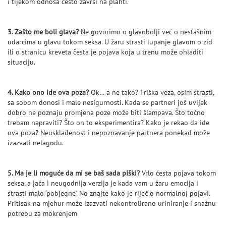
i tijekom odnosa često završi na plahti.
3. Zašto me boli glava?
Ne govorimo o glavobolji već o nestašnim
udarcima u glavu tokom seksa. U žaru strasti lupanje glavom o zid
ili o stranicu kreveta česta je pojava koja u trenu može ohladiti
situaciju.
4. Kako ono ide ova poza?
Ok… a ne tako? Friška veza, osim strasti,
sa sobom donosi i male nesigurnosti. Kada se partneri još uvijek
dobro ne poznaju promjena poze može biti šlampava. Što točno
trebam napraviti? Što on to eksperimentira? Kako je rekao da ide
ova poza? Neusklađenost i nepoznavanje partnera ponekad može
izazvati nelagodu.
5. Ma je li moguće da mi se baš sada piški?
Vrlo česta pojava tokom
seksa, a jača i neugodnija verzija je kada vam u žaru emocija i
strasti malo ‘pobjegne’. No znajte kako je riječ o normalnoj pojavi.
Pritisak na mjehur može izazvati nekontrolirano uriniranje i snažnu
potrebu za mokrenjem