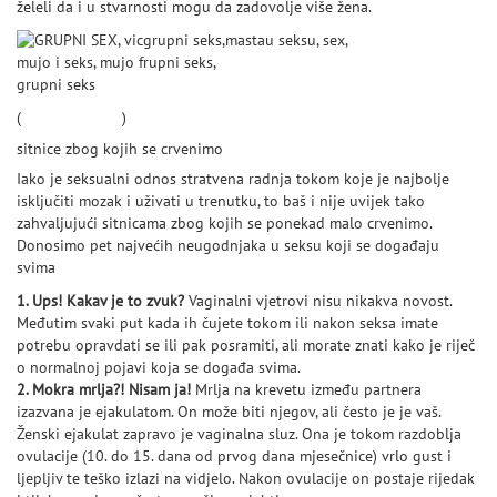
želeli da i u stvarnosti mogu da zadovolje više žena.
grupni seks
(
dailymail.co.uk
)
sitnice zbog kojih se crvenimo
Iako je seksualni odnos stratvena radnja tokom koje je najbolje
isključiti mozak i uživati u trenutku, to baš i nije uvijek tako
zahvaljujući sitnicama zbog kojih se ponekad malo crvenimo.
Donosimo pet najvećih neugodnjaka u seksu koji se događaju
svima
1. Ups! Kakav je to zvuk?
Vaginalni vjetrovi nisu nikakva novost.
Međutim svaki put kada ih čujete tokom ili nakon seksa imate
potrebu opravdati se ili pak posramiti, ali morate znati kako je riječ
o normalnoj pojavi koja se događa svima.
2. Mokra mrlja?! Nisam ja!
Mrlja na krevetu između partnera
izazvana je ejakulatom. On može biti njegov, ali često je je vaš.
Ženski ejakulat zapravo je vaginalna sluz. Ona je tokom razdoblja
ovulacije (10. do 15. dana od prvog dana mjesečnice) vrlo gust i
ljepljiv te teško izlazi na vidjelo. Nakon ovulacije on postaje rijedak