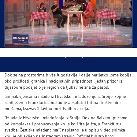
Ispraćaj Pojasa Presvete Bogorodice danas iz
Hrama Svetog Save
Balkanskom ulicom gost Džej Ramadanovski
Dok se na prostorima bivše Jugoslavije i dalje nerijetko lome koplja
oko prošlosti, granica i nacionalnih pripadnosti, jedan prizor iz
dijaspore podsjetio je region da ljubav ne zna za pasoš.
Snimak vjenčanja mlade iz Hrvatske i mladoženje iz Srbije, koji je
zabilježen u Frankfurtu, postao je apsolutni hit na društvenim
mrežama, izazvavši lavinu pozitivnih reakcija.
“Mlada iz Hrvatske i mladoženja iz Srbije. Dok na Balkanu pucamo
od kompleksa i prepucavanja ko je ko i šta je šta, u Frankfurtu –
svadba. Čestitke mladencima!”, napisano je u opisu video snimka
koji je objavljen na Instagram stranici “official.bih.srb.hr.cg”.