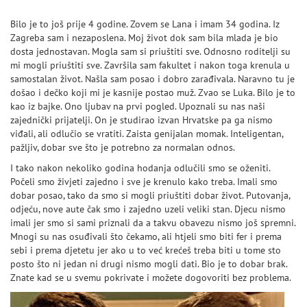
Bilo je to još prije 4 godine. Zovem se Lana i imam 34 godina. Iz
Zagreba sam i nezaposlena. Moj život dok sam bila mlada je bio
dosta jednostavan. Mogla sam si priuštiti sve. Odnosno roditelji su
mi mogli priuštiti sve. Završila sam fakultet i nakon toga krenula u
samostalan život. Našla sam posao i dobro zarađivala. Naravno tu je
došao i dečko koji mi je kasnije postao muž. Zvao se Luka. Bilo je to
kao iz bajke. Ono ljubav na prvi pogled. Upoznali su nas naši
zajednički prijatelji. On je studirao izvan Hrvatske pa ga nismo
viđali, ali odlučio se vratiti. Zaista genijalan momak. Inteligentan,
pažljiv, dobar sve što je potrebno za normalan odnos.
I tako nakon nekoliko godina hodanja odlučili smo se oženiti.
Počeli smo živjeti zajedno i sve je krenulo kako treba. Imali smo
dobar posao, tako da smo si mogli priuštiti dobar život. Putovanja,
odjeću, nove aute čak smo i zajedno uzeli veliki stan. Djecu nismo
imali jer smo si sami priznali da a takvu obavezu nismo još spremni.
Mnogi su nas osuđivali što čekamo, ali htjeli smo biti fer i prema
sebi i prema djetetu jer ako u to već krećeš treba biti u tome sto
posto što ni jedan ni drugi nismo mogli dati. Bio je to dobar brak.
Znate kad se u svemu pokrivate i možete dogovoriti bez problema.