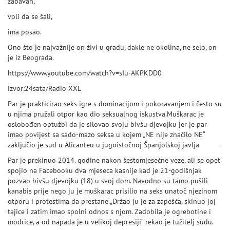
zabavan,
voli da se šali,
ima posao.
Ono što je najvažnije on živi u gradu, dakle ne okolina, ne selo, on
je iz Beograda.
https://www.youtube.com/watch?v=sIu-AKPKDD0
izvor:24sata/Radio XXL
Par je prakticirao seks igre s dominacijom i pokoravanjem i često su
u njima pružali otpor kao dio seksualnog iskustva.Muškarac je
oslobođen optužbi da je silovao svoju bivšu djevojku jer je par
imao povijest sa sado-mazo seksa u kojem „NE nije značilo NE“
zaključio je sud u Alicanteu u jugoistočnoj Španjolskoj javlja
Mirror
.
Par je prekinuo 2014. godine nakon šestomjesečne veze, ali se opet
spojio na Facebooku dva mjeseca kasnije kad je 21-godišnjak
pozvao bivšu djevojku (18) u svoj dom. Navodno su tamo pušili
kanabis prije nego ju je muškarac prisilio na seks unatoč njezinom
otporu i protestima da prestane.„Držao ju je za zapešća, skinuo joj
tajice i zatim imao spolni odnos s njom. Zadobila je ogrebotine i
modrice, a od napada je u velikoj depresiji“ rekao je tužitelj sudu.