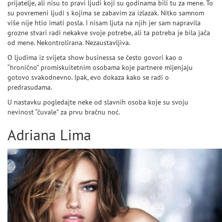
prijatelje, ali nisu to pravi ljudi koji su godinama bili tu za mene. To
su povremeni ljudi s kojima se zabavim za izlazak. Nitko samnom
više nije htio imati posla. I nisam ljuta na njih jer sam napravila
grozne stvari radi nekakve svoje potrebe, ali ta potreba je bila jača
od mene. Nekontrolirana. Nezaustavljiva.
O ljudima iz svijeta show businessa se često govori kao o
“hronično” promiskuitetnim osobama koje partnere mijenjaju
gotovo svakodnevno. Ipak, evo dokaza kako se radi o
predrasudama.
U nastavku pogledajte neke od slavnih osoba koje su svoju
nevinost “čuvale” za prvu bračnu noć.
Adriana Lima