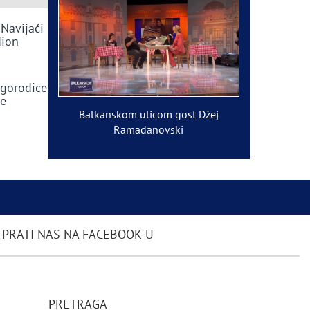
 Navijači
dion
ogorodice
ve
Balkanskom ulicom gost Džej
Ramadanovski
PRATI NAS NA FACEBOOK-U
PRETRAGA