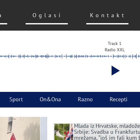
a
Oglasi
Kontakt
Track 1
Radio XXL
Sport
On&Ona
Razno
Recepti
Mlada iz Hrvatske, mladože
Srbije: Svadba u Frankfurtu
mrežama, “još im fali kum