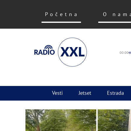
Početna
O nam
00:00
Vesti
Jetset
Estrada