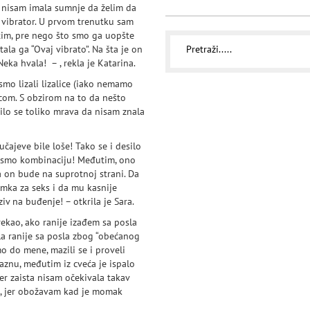
, nisam imala sumnje da želim da
o vibrator. U prvom trenutku sam
utim, pre nego što smo ga uopšte
tala ga “Ovaj vibrato”. Na šta je on
eka hvala! – , rekla je Katarina.
smo lizali lizalice (iako nemamo
icom. S obzirom na to da nešto
pilo se toliko mrava da nisam znala
čajeve bile loše! Tako se i desilo
li smo kombinaciju! Međutim, ono
a on bude na suprotnoj strani. Da
mka za seks i da mu kasnije
iv na buđenje! – otkrila je Sara.
rekao, ako ranije izađem sa posla
la ranije sa posla zbog “obećanog
o do mene, mazili se i proveli
aznu, međutim iz cveća je ispalo
er zaista nisam očekivala takav
zi, jer obožavam kad je momak