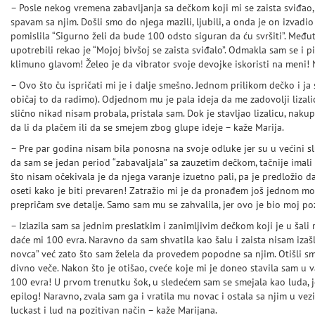
– Posle nekog vremena zabavljanja sa dečkom koji mi se zaista sviđao
spavam sa njim. Došli smo do njega mazili, ljubili, a onda je on izvadi
pomislila “Sigurno želi da bude 100 odsto siguran da ću svršiti”. Međ
upotrebili rekao je “Mojoj bivšoj se zaista sviđalo”. Odmakla sam se i pi
klimuno glavom! Želeo je da vibrator svoje devojke iskoristi na meni! N
– Ovo što ču ispričati mi je i dalje smešno. Jednom prilikom dečko i ja 
običaj to da radimo). Odjednom mu je pala ideja da me zadovolji lizal
slično nikad nisam probala, pristala sam. Dok je stavljao lizalicu, naku
da li da plačem ili da se smejem zbog glupe ideje – kaže Marija.
– Pre par godina nisam bila ponosna na svoje odluke jer su u većini slu
da sam se jedan period “zabavaljala” sa zauzetim dečkom, tačnije ima
što nisam očekivala je da njega varanje izuetno pali, pa je predložio d
oseti kako je biti prevaren! Zatražio mi je da pronađem još jednom mo
prepričam sve detalje. Samo sam mu se zahvalila, jer ovo je bio moj poz
– Izlazila sam sa jednim preslatkim i zanimljivim dečkom koji je u šali 
daće mi 100 evra. Naravno da sam shvatila kao šalu i zaista nisam izaš
novca” već zato što sam želela da provedem popodne sa njim. Otišli sm
divno veče. Nakon što je otišao, cveće koje mi je doneo stavila sam u v
100 evra! U prvom trenutku šok, u sledećem sam se smejala kao luda, j
epilog! Naravno, zvala sam ga i vratila mu novac i ostala sa njim u ve
luckast i lud na pozitivan način – kaže Marijana.