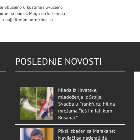
a se obučemo u kostime i uvučemo
 padne na pamet. Mogu da kažem da
 u najjeftinijm pornićima sa
POSLEDNJE NOVOSTI
Mlada iz Hrvatske,
mladoženja iz Srbije:
Svadba u Frankfurtu hit na
mrežama, “još im fali kum
Bosanac”
Piksi izbačen sa Marakane:
Navijači ga natjerali da