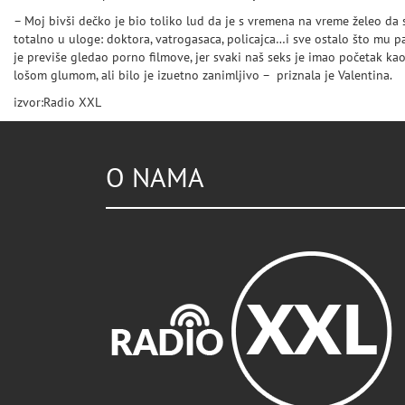
– Moj bivši dečko je bio toliko lud da je s vremena na vreme želeo d
totalno u uloge: doktora, vatrogasaca, policajca…i sve ostalo što mu
je previše gledao porno filmove, jer svaki naš seks je imao početak kao
lošom glumom, ali bilo je izuetno zanimljivo – priznala je Valentina.
izvor:Radio XXL
O NAMA