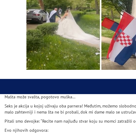
Mašta može svašta, pogotovo muška…
Seks je akcija u kojoj uživaju oba parnera! Međutim, možemo slobodno 
malo zahtevniji i nema šta ne bi probali, dok mi dame malo se ustruč
Pitali smo devojke: “Recite nam najluđu stvar koju su momci zatražili od 
Evo njihovih odgovora: