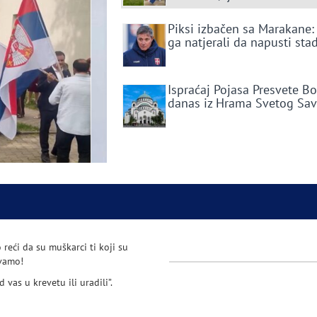
Piksi izbačen sa Marakane:
ga natjerali da napusti sta
Ispraćaj Pojasa Presvete B
danas iz Hrama Svetog Sa
reći da su muškarci ti koji su
avamo!
vas u krevetu ili uradili”.