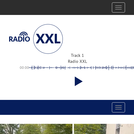
Toggle
navigati
Track 1
Radio XXL
00:00
Toggle
navigati