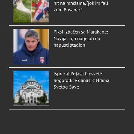
hit na mrežama, “još im fali
kum Bosanac”
Piksi izbačen sa Marakane:
Navijači ga natjerali da
napusti stadion
Ispraćaj Pojasa Presvete
Bogorodice danas iz Hrama
Svetog Save