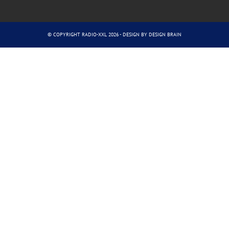
© COPYRIGHT RADIO-XXL 2026 - DESIGN BY
DESIGN BRAIN