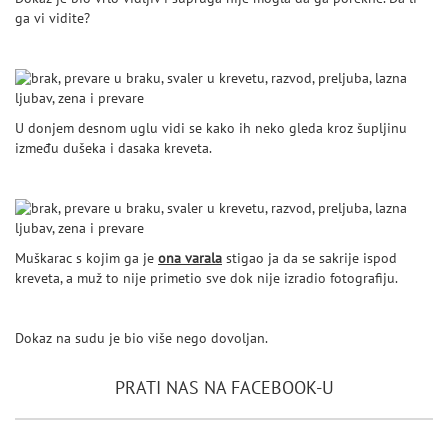
ga vi vidite?
U donjem desnom uglu vidi se kako ih neko gleda kroz šupljinu
između dušeka i dasaka kreveta.
Muškarac s kojim ga je
ona varala
stigao ja da se sakrije ispod
kreveta, a muž to nije primetio sve dok nije izradio fotografiju.
Dokaz na sudu je bio više nego dovoljan.
PRATI NAS NA FACEBOOK-U