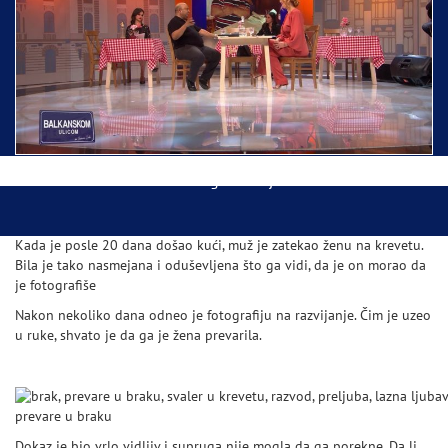
Ispraćaj Pojasa Presvete Bogorodice danas iz
Hrama Svetog Save
Balkanskom ulicom gost Džej Ramadanovski
Kada je posle 20 dana došao kući, muž je zatekao ženu na krevetu.
Bila je tako nasmejana i oduševljena što ga vidi, da je on morao da
je fotografiše
Nakon nekoliko dana odneo je fotografiju na razvijanje. Čim je uzeo
u ruke, shvato je da ga je žena prevarila.
prevare u braku
Dokaz je bio vrlo vidljiv i supruga nije mogla da ga porekne. Da li