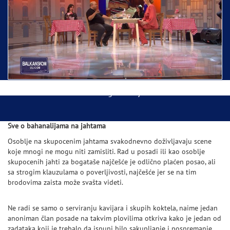
Ispraćaj Pojasa Presvete Bogorodice danas iz
Hrama Svetog Save
Balkanskom ulicom gost Džej Ramadanovski
Sve o bahanalijama na jahtama
Osoblje na skupocenim jahtama svakodnevno doživljavaju scene
koje mnogi ne mogu niti zamisliti. Rad u posadi ili kao osoblje
skupocenih jahti za bogataše najčešće je odlično plaćen posao, ali
sa strogim klauzulama o poverljivosti, najčešće jer se na tim
brodovima zaista može svašta videti.
Ne radi se samo o serviranju kavijara i skupih koktela, naime jedan
anoniman član posade na takvim plovilima otkriva kako je jedan od
zadataka koji je trebalo da ispuni bilo sakupljanje i pospremanje