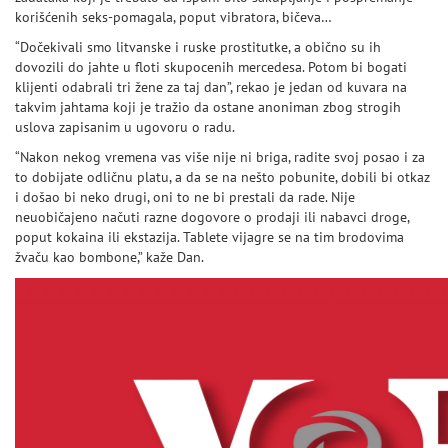
korišćenih seks-pomagala, poput vibratora, bičeva…
“Dočekivali smo litvanske i ruske prostitutke, a obično su ih
dovozili do jahte u floti skupocenih mercedesa. Potom bi bogati
klijenti odabrali tri žene za taj dan”, rekao je jedan od kuvara na
takvim jahtama koji je tražio da ostane anoniman zbog strogih
uslova zapisanim u ugovoru o radu.
“Nakon nekog vremena vas više nije ni briga, radite svoj posao i za
to dobijate odličnu platu, a da se na nešto pobunite, dobili bi otkaz
i došao bi neko drugi, oni to ne bi prestali da rade. Nije
neuobičajeno načuti razne dogovore o prodaji ili nabavci droge,
poput kokaina ili ekstazija. Tablete vijagre se na tim brodovima
žvaču kao bombone,” kaže Dan.