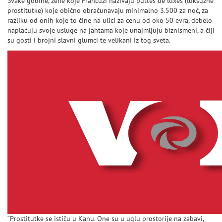
Svake godine, žene koje Francuzi nazivaju puttes de luxes (luksuzne
prostitutke) koje obično obračunavaju minimalno 3.500 za noć, za
razliku od onih koje to čine na ulici za cenu od oko 50 evra, debelo
naplaćuju svoje usluge na jahtama koje unajmljuju biznismeni, a čiji
su gosti i brojni slavni glumci te velikani iz tog sveta.
“Prostitutke se ističu u Kanu. One su u uglu prostorije na zabavi,