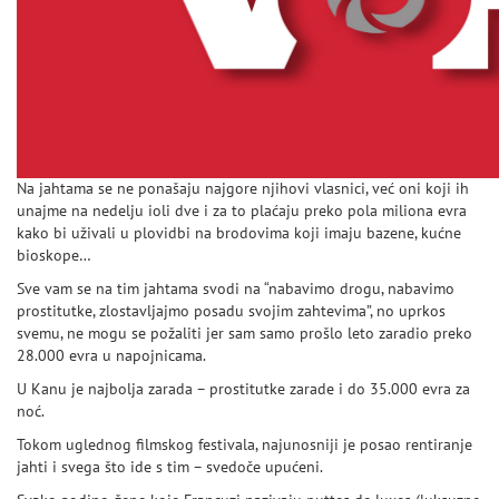
Na jahtama se ne ponašaju najgore njihovi vlasnici, već oni koji ih
unajme na nedelju ioli dve i za to plaćaju preko pola miliona evra
kako bi uživali u plovidbi na brodovima koji imaju bazene, kućne
bioskope…
Sve vam se na tim jahtama svodi na “nabavimo drogu, nabavimo
prostitutke, zlostavljajmo posadu svojim zahtevima”, no uprkos
svemu, ne mogu se požaliti jer sam samo prošlo leto zaradio preko
28.000 evra u napojnicama.
U Kanu je najbolja zarada – prostitutke zarade i do 35.000 evra za
noć.
Tokom uglednog filmskog festivala, najunosniji je posao rentiranje
jahti i svega što ide s tim – svedoče upućeni.