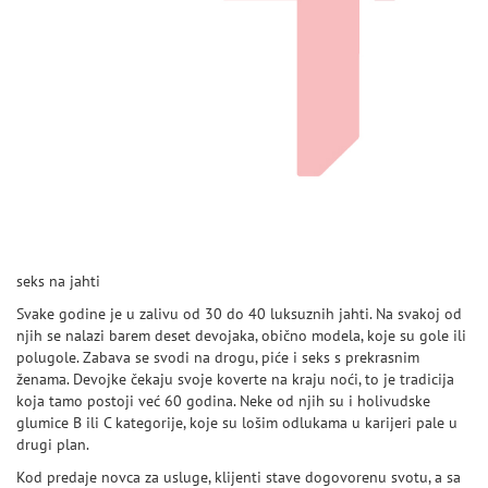
seks na jahti
Svake godine je u zalivu od 30 do 40 luksuznih jahti. Na svakoj od
njih se nalazi barem deset devojaka, obično modela, koje su gole ili
polugole. Zabava se svodi na drogu, piće i seks s prekrasnim
ženama. Devojke čekaju svoje koverte na kraju noći, to je tradicija
koja tamo postoji već 60 godina. Neke od njih su i holivudske
glumice B ili C kategorije, koje su lošim odlukama u karijeri pale u
drugi plan.
Kod predaje novca za usluge, klijenti stave dogovorenu svotu, a sa