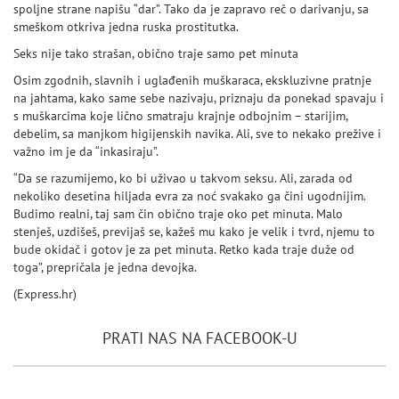
spoljne strane napišu “dar”. Tako da je zapravo reč o darivanju, sa
smeškom otkriva jedna ruska prostitutka.
Seks nije tako strašan, obično traje samo pet minuta
Osim zgodnih, slavnih i uglađenih muškaraca, ekskluzivne pratnje
na jahtama, kako same sebe nazivaju, priznaju da ponekad spavaju i
s muškarcima koje lično smatraju krajnje odbojnim – starijim,
debelim, sa manjkom higijenskih navika. Ali, sve to nekako prežive i
važno im je da “inkasiraju”.
“Da se razumijemo, ko bi uživao u takvom seksu. Ali, zarada od
nekoliko desetina hiljada evra za noć svakako ga čini ugodnijim.
Budimo realni, taj sam čin obično traje oko pet minuta. Malo
stenješ, uzdišeš, previjaš se, kažeš mu kako je velik i tvrd, njemu to
bude okidač i gotov je za pet minuta. Retko kada traje duže od
toga”, prepričala je jedna devojka.
(Express.hr)
PRATI NAS NA FACEBOOK-U