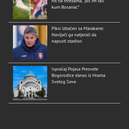
hit na mrežama, “još im fali
kum Bosanac”
Piksi izbačen sa Marakane:
Navijači ga natjerali da
napusti stadion
Ispraćaj Pojasa Presvete
Bogorodice danas iz Hrama
Svetog Save