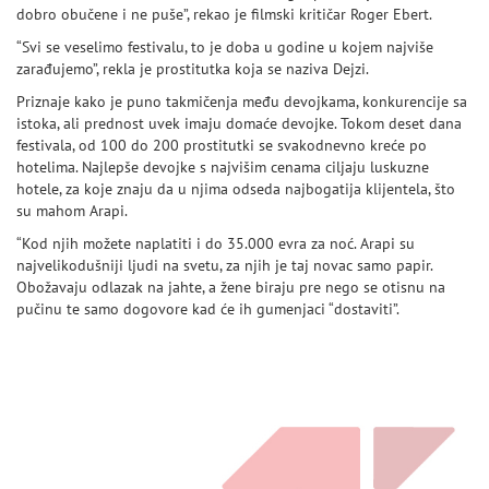
dobro obučene i ne puše”, rekao je filmski kritičar Roger Ebert.
“Svi se veselimo festivalu, to je doba u godine u kojem najviše
zarađujemo”, rekla je prostitutka koja se naziva Dejzi.
Priznaje kako je puno takmičenja među devojkama, konkurencije sa
istoka, ali prednost uvek imaju domaće devojke. Tokom deset dana
festivala, od 100 do 200 prostitutki se svakodnevno kreće po
hotelima. Najlepše devojke s najvišim cenama ciljaju luskuzne
hotele, za koje znaju da u njima odseda najbogatija klijentela, što
su mahom Arapi.
“Kod njih možete naplatiti i do 35.000 evra za noć. Arapi su
najvelikodušniji ljudi na svetu, za njih je taj novac samo papir.
Obožavaju odlazak na jahte, a žene biraju pre nego se otisnu na
pučinu te samo dogovore kad će ih gumenjaci “dostaviti”.