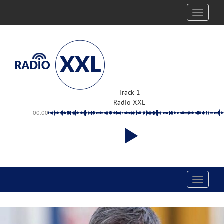
Toggle
navigati
Track 1
Radio XXL
00:00
Toggle
navigati