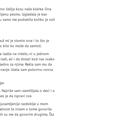
ežno češlja kosu naše kćerke. Ona
ljenu pesmu. Izgledala je kao
u samo me podsetila koliko je voli
ž mi je slomio srce i to što je
o bilo ko može da zamisli.
a izašla na videlo, ni u jednom
seli, ali i da dolazi kod nas svako
ajedno sa njima. Rekla sam mu da
ovanje. Uzela sam polovinu novca
ga.
Najviše sam razmišljala o deci i o
eo je da ispravi sve.
najusamljenije razdoblje u mom
jatnost te nisam o tome govorila
čili su me da govorim drugima. Šta