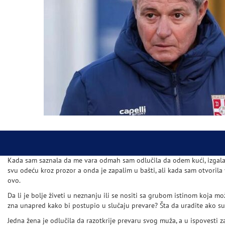
Kada sam saznala da me vara odmah sam odlučila da odem kući, izga
svu odeću kroz prozor a onda je zapalim u bašti, ali kada sam otvoril
ovo.
Da li je bolje živeti u neznanju ili se nositi sa grubom istinom koja mo
zna unapred kako bi postupio u slučaju prevare? Šta da uradite ako su
Jedna žena je odlučila da razotkrije prevaru svog muža, a u ispovesti 