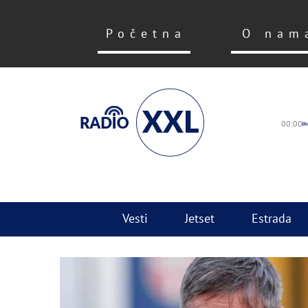
Početna
O nam
00:00
Vesti
Jetset
Estrada