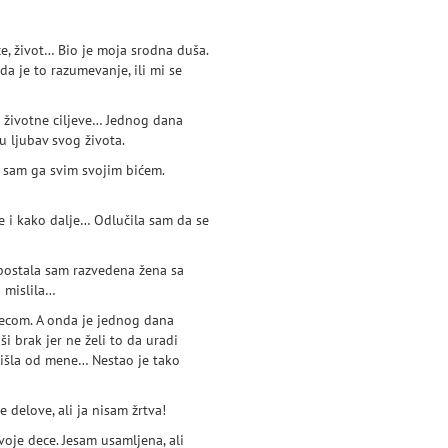
e, život… Bio je moja srodna duša.
a je to razumevanje, ili mi se
te životne ciljeve… Jednog dana
u ljubav svog života.
 sam ga svim svojim bićem.
je i kako dalje… Odlučila sam da se
 postala sam razvedena žena sa
o mislila…
decom. A onda je jednog dana
 brak jer ne želi to da uradi
tišla od mene… Nestao je tako
 delove, ali ja nisam žrtva!
voje dece. Jesam usamljena, ali