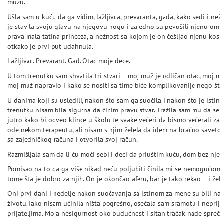
mužu.
Ušla sam u kuću da ga vidim, lažljivca, prevaranta, gada, kako sedi i n
je stavila svoju glavu na njegovu nogu i zajedno su pevušili njenu omi
prava mala tatina princeza, a nežnost sa kojom je on češljao njenu kos
otkako je prvi put udahnula.
Lažljivac. Prevarant. Gad. Otac moje dece.
U tom trenutku sam shvatila tri stvari – moj muž je odličan otac, moj mu
moj muž napravio i kako se nositi sa time biće komplikovanije nego št
U danima koji su usledili, nakon što sam ga suočila i nakon što je istin
trenutku nisam bila sigurna da činim pravu stvar. Tražila sam mu da se i
jutro kako bi odveo klince u školu te svake večeri da bismo večerali z
ode nekom terapeutu, ali nisam s njim želela da idem na bračno savet
sa zajedničkog računa i otvorila svoj račun.
Razmišljala sam da li ću moći sebi i deci da priuštim kuću, dom bez nje
Pomisao na to da ga više nikad neću poljubiti činila mi se nemogućom. 
tome šta je dobro za njih. On je okončao aferu, bar je tako rekao – i žel
Oni prvi dani i nedelje nakon suočavanja sa istinom za mene su bili 
životu. Iako nisam učinila ništa pogrešno, osećala sam sramotu i nepri
prijateljima. Moja nesigurnost oko budućnost i sitan tračak nade spre