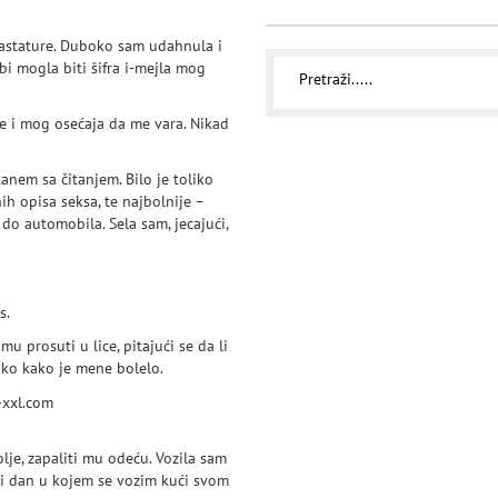
 tastature. Duboko sam udahnula i
i mogla biti šifra i-mejla mog
re i mog osećaja da me vara. Nikad
anem sa čitanjem. Bilo je toliko
ih opisa seksa, te najbolnije –
 do automobila. Sela sam, jecajući,
s.
u prosuti u lice, pitajući se da li
ko kako je mene bolelo.
olje, zapaliti mu odeću. Vozila sam
nji dan u kojem se vozim kući svom