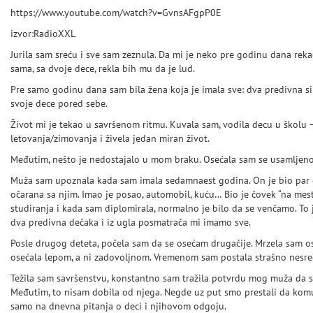
https://www.youtube.com/watch?v=GvnsAFgpP0E
izvor:RadioXXL
Jurila sam sreću i sve sam zeznula. Da mi je neko pre godinu dana reka
sama, sa dvoje dece, rekla bih mu da je lud.
Pre samo godinu dana sam bila žena koja je imala sve: dva predivna si
svoje dece pored sebe.
Život mi je tekao u savršenom ritmu. Kuvala sam, vodila decu u školu –
letovanja/zimovanja i živela jedan miran život.
Međutim, nešto je nedostajalo u mom braku. Osećala sam se usamljeno
Muža sam upoznala kada sam imala sedamnaest godina. On je bio par go
očarana sa njim. Imao je posao, automobil, kuću… Bio je čovek “na mes
studiranja i kada sam diplomirala, normalno je bilo da se venčamo. To 
dva predivna dečaka i iz ugla posmatrača mi imamo sve.
Posle drugog deteta, počela sam da se osećam drugačije. Mrzela sam o
osećala lepom, a ni zadovoljnom. Vremenom sam postala strašno nesre
Težila sam savršenstvu, konstantno sam tražila potvrdu mog muža da s
Međutim, to nisam dobila od njega. Negde uz put smo prestali da kom
samo na dnevna pitanja o deci i njihovom odgoju.