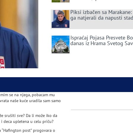
Piksi izbačen sa Marakane:
ga natjerali da napusti sta
Ispraćaj Pojasa Presvete B
danas iz Hrama Svetog Sa
lamim se na njega, pobacam mu
a vrata naše kuće uradila sam samo
že srušiti sve? Da li može iko da
 i deca upletena u celu priču?
za “Hafington post” progovara o