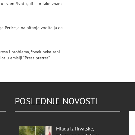
u svom životu, ali isto tako znam
 Perice, a na pitanje voditelja da
stresa i problema, čovek neka sebi
a u emisiji “Press pretres“.
POSLEDNJE NOVOSTI
Mlada iz Hrvatske,