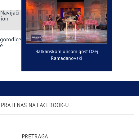
 Navijači
dion
ogorodice
ve
Balkanskom ulicom gost Džej
Ramadanovski
PRATI NAS NA FACEBOOK-U
PRETRAGA