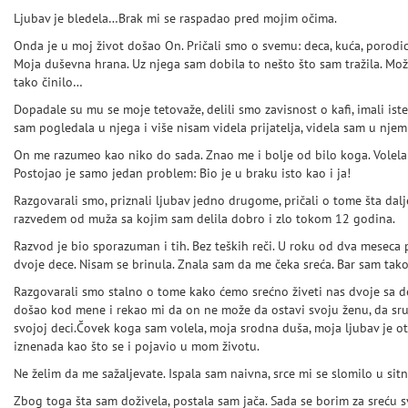
Ljubav je bledela…Brak mi se raspadao pred mojim očima.
Onda je u moj život došao On. Pričali smo o svemu: deca, kuća, porodic
Moja duševna hrana. Uz njega sam dobila to nešto što sam tražila. Možd
tako činilo…
Dopadale su mu se moje tetovaže, delili smo zavisnost o kafi, imali is
sam pogledala u njega i više nisam videla prijatelja, videla sam u njem
On me razumeo kao niko do sada. Znao me i bolje od bilo koga. Volela
Postojao je samo jedan problem: Bio je u braku isto kao i ja!
Razgovarali smo, priznali ljubav jedno drugome, pričali o tome šta dal
razvedem od muža sa kojim sam delila dobro i zlo tokom 12 godina.
Razvod je bio sporazuman i tih. Bez teških reči. U roku od dva meseca
dvoje dece. Nisam se brinula. Znala sam da me čeka sreća. Bar sam tak
Razgovarali smo stalno o tome kako ćemo srećno živeti nas dvoje sa 
došao kod mene i rekao mi da on ne može da ostavi svoju ženu, da sruši
svojoj deci.Čovek koga sam volela, moja srodna duša, moja ljubav je o
iznenada kao što se i pojavio u mom životu.
Ne želim da me sažaljevate. Ispala sam naivna, srce mi se slomilo u sitne
Zbog toga šta sam doživela, postala sam jača. Sada se borim za sreću s