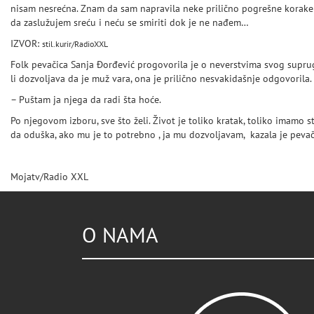
nisam nesrećna. Znam da sam napravila neke prilično pogrešne korake 
da zaslužujem sreću i neću se smiriti dok je ne nađem…
IZVOR:
stil.kurir/RadioXXL
Folk pevačica Sanja Đorđević progovorila je o neverstvima svog supruga
li dozvoljava da je muž vara, ona je prilično nesvakidašnje odgovorila.
– Puštam ja njega da radi šta hoće.
Po njegovom izboru, sve što želi. Život je toliko kratak, toliko imamo 
da oduška, ako mu je to potrebno , ja mu dozvoljavam, kazala je pevačic
Mojatv/Radio XXL
O NAMA