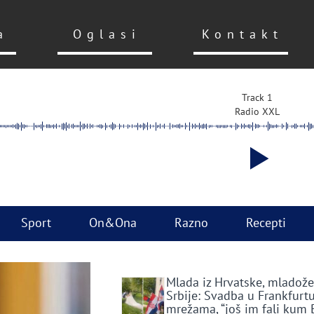
a
Oglasi
Kontakt
Track 1
Radio XXL
Sport
On&Ona
Razno
Recepti
Mlada iz Hrvatske, mladože
Srbije: Svadba u Frankfurtu
mrežama, “još im fali kum