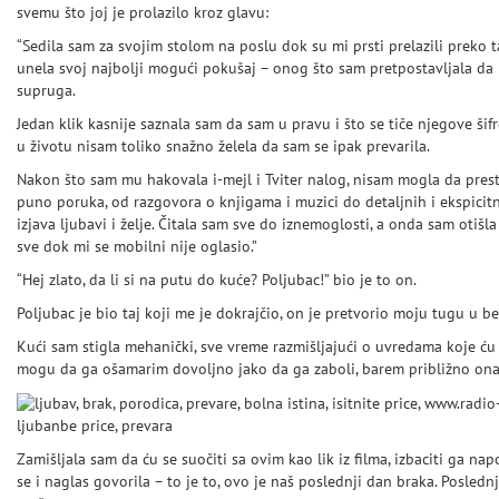
svemu što joj je prolazilo kroz glavu:
“Sedila sam za svojim stolom na poslu dok su mi prsti prelazili preko
unela svoj najbolji mogući pokušaj – onog što sam pretpostavljala da b
supruga.
Jedan klik kasnije saznala sam da sam u pravu i što se tiče njegove šif
u životu nisam toliko snažno želela da sam se ipak prevarila.
Nakon što sam mu hakovala i-mejl i Tviter nalog, nisam mogla da prest
puno poruka, od razgovora o knjigama i muzici do detaljnih i ekspicitn
izjava ljubavi i želje. Čitala sam sve do iznemoglosti, a onda sam otišla
sve dok mi se mobilni nije oglasio.”
“Hej zlato, da li si na putu do kuće? Poljubac!” bio je to on.
Poljubac je bio taj koji me je dokrajčio, on je pretvorio moju tugu u be
Kući sam stigla mehanički, sve vreme razmišljajući o uvredama koje ću m
mogu da ga ošamarim dovoljno jako da ga zaboli, barem približno ona
ljubanbe price, prevara
Zamišljala sam da ću se suočiti sa ovim kao lik iz filma, izbaciti ga nap
se i naglas govorila – to je to, ovo je naš poslednji dan braka. Posled