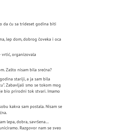
o da ću sa trideset godina biti
na, lep dom, dobrog čoveka i oca
 vrtić, organizovala
m. Zašto nisam bila srećna?
dina stariji, a ja sam bila
tu”. Zabavljali smo se tokom mog
je bio prirodni tok stvari. Imamo
sobu kakva sam postala. Nisam se
ćna.
am lepa, dobra, savršena…
uniciramo. Razgovor nam se sveo