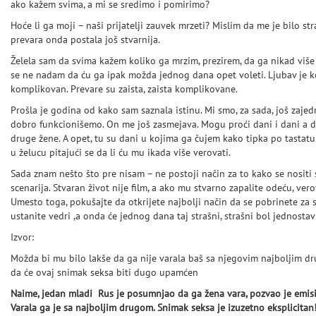
ako kažem svima, a mi se sredimo i pomirimo?
Hoće li ga moji – naši prijatelji zauvek mrzeti? Mislim da me je bilo str
prevara onda postala još stvarnija.
Želela sam da svima kažem koliko ga mrzim, prezirem, da ga nikad više 
se ne nadam da ću ga ipak možda jednog dana opet voleti. Ljubav je k
komplikovan. Prevare su zaista, zaista komplikovane.
Prošla je godina od kako sam saznala istinu. Mi smo, za sada, još zajed
dobro funkcionišemo. On me još zasmejava. Mogu proći dani i dani a d
druge žene. A opet, tu su dani u kojima ga čujem kako tipka po tastat
u želucu pitajući se da li ću mu ikada više verovati.
Sada znam nešto što pre nisam – ne postoji način za to kako se nosit
scenarija. Stvaran život nije film, a ako mu stvarno zapalite odeću, vero
Umesto toga, pokušajte da otkrijete najbolji način da se pobrinete za s
ustanite vedri ,a onda će jednog dana taj strašni, strašni bol jednosta
Izvor:
24sata.hr
Možda bi mu bilo lakše da ga nije varala baš sa njegovim najboljim dru
da će ovaj snimak seksa biti dugo upamćen
Naime, jedan mladi Rus je posumnjao da ga žena vara, pozvao je emisij
Varala ga je sa najboljim drugom. Snimak seksa je izuzetno eksplicitan