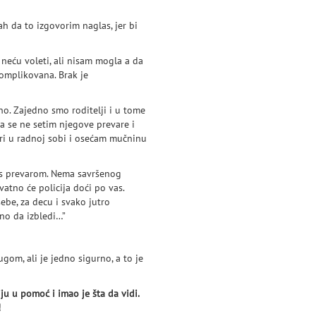
ah da to izgovorim naglas, jer bi
neću voleti, ali nisam mogla a da
omplikovana. Brak je
no. Zajedno smo roditelji i u tome
a se ne setim njegove prevare i
uri u radnoj sobi i osećam mučninu
i s prevarom. Nema savršenog
vatno će policija doći po vas.
ebe, za decu i svako jutro
vno da izbledi…”
gom, ali je jedno sigurno, a to je
u u pomoć i imao je šta da vidi.
!