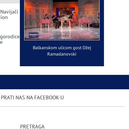
 Navijači
dion
ogorodice
ve
Balkanskom ulicom gost Džej
Ramadanovski
PRATI NAS NA FACEBOOK-U
PRETRAGA