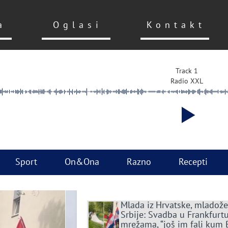
a
Oglasi
Kontakt
Track 1
Radio XXL
Sport
On&Ona
Razno
Recepti
Mlada iz Hrvatske, mladože
Srbije: Svadba u Frankfurtu
mrežama, “još im fali kum