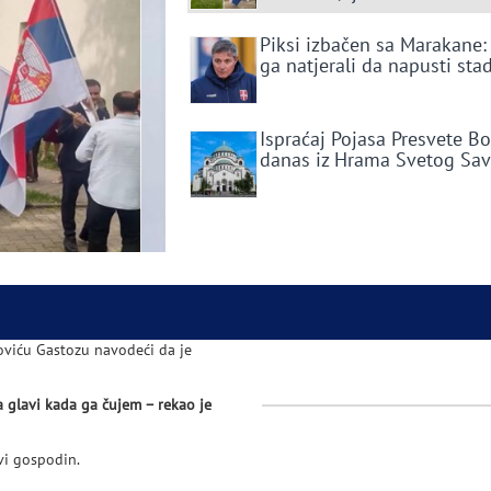
Piksi izbačen sa Marakane:
ga natjerali da napusti sta
Ispraćaj Pojasa Presvete B
danas iz Hrama Svetog Sa
oviću Gastozu navodeći da je
a glavi kada ga čujem – rekao je
vi gospodin.