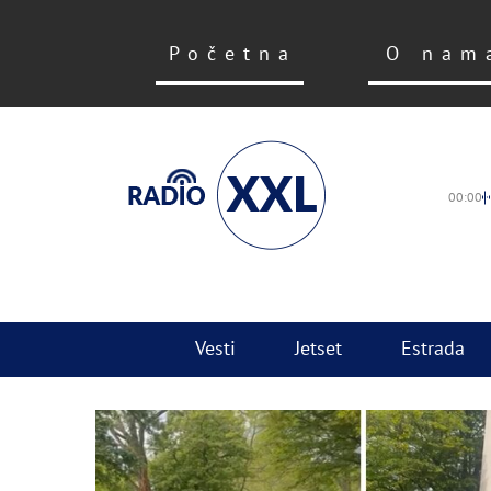
Početna
O nam
00:00
Vesti
Jetset
Estrada