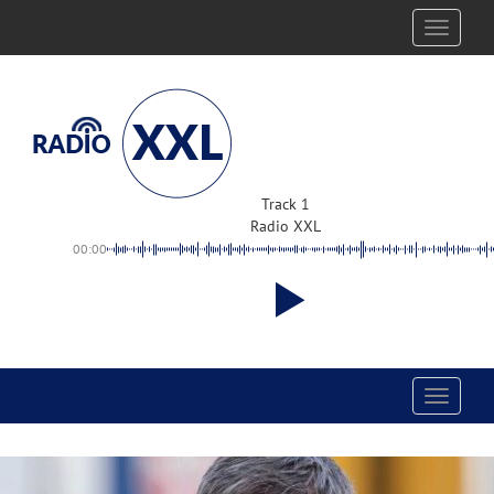
Toggle
navigati
Track 1
Radio XXL
00:00
Toggle
navigati