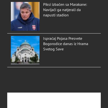
Piksi izbačen sa Marakane:
Navijači ga natjerali da
napusti stadion
Ispraćaj Pojasa Presvete
Bogorodice danas iz Hrama
Svetog Save