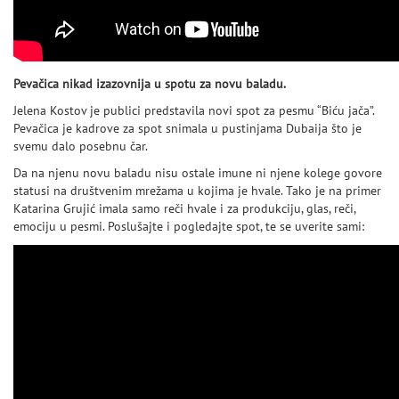
Pevačica nikad izazovnija u spotu za novu baladu.
Jelena Kostov je publici predstavila novi spot za pesmu “Biću jača”.
Pevačica je kadrove za spot snimala u pustinjama Dubaija što je
svemu dalo posebnu čar.
Da na njenu novu baladu nisu ostale imune ni njene kolege govore
statusi na društvenim mrežama u kojima je hvale. Tako je na primer
Katarina Grujić imala samo reči hvale i za produkciju, glas, reči,
emociju u pesmi. Poslušajte i pogledajte spot, te se uverite sami: