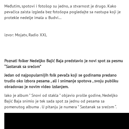
Međutim, spotovi i fotošop su jedno, a stvarnost je drugo. Kako
pevačica zaista izgleda bez fotošopa pogledajte sa nastupa koji je
protekle nedelje imala u Budvi…
izvor: Mojatv, Radio XXL
Poznati folker Nedeljko Bajić Baja predstavio je novi spot za pesmu
“Sastanak sa srećom”
Jedan od najpopularnijih folk pevača koji se godinama predano
trudio oko izbora pesama , ali i snimanje spotova , svoju publiku
obradovao je novim video izdanjem.
Iako je album ” Snovi od stakla ” objavio prošle godine, Nedeljko
Bajić Baja snimio je tek sada spot za jednu od pesama sa
pomenutog albuma . U pitanju je numera ” Sastanak sa srećom “.