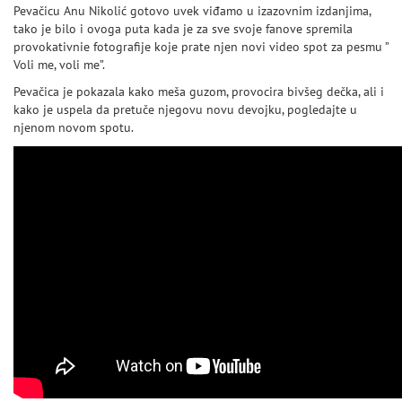
Pevačicu Anu Nikolić gotovo uvek viđamo u izazovnim izdanjima,
tako je bilo i ovoga puta kada je za sve svoje fanove spremila
provokativnie fotografije koje prate njen novi video spot za pesmu ”
Voli me, voli me”.
Pevačica je pokazala kako meša guzom, provocira bivšeg dečka, ali i
kako je uspela da pretuče njegovu novu devojku, pogledajte u
njenom novom spotu.