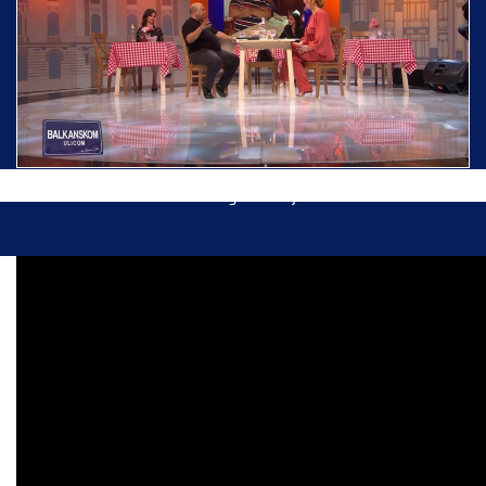
Ispraćaj Pojasa Presvete Bogorodice danas iz
Hrama Svetog Save
Balkanskom ulicom gost Džej Ramadanovski