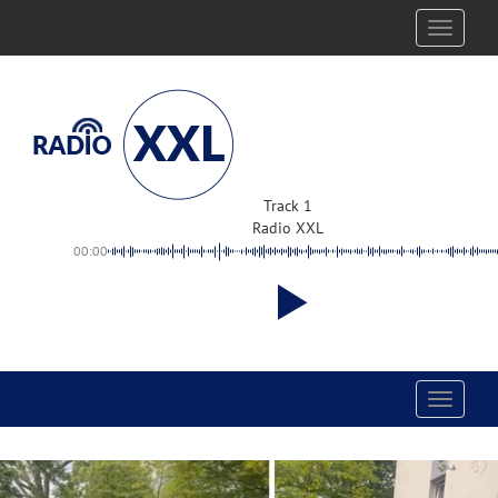
Toggle
navigati
Track 1
Radio XXL
00:00
Toggle
navigati