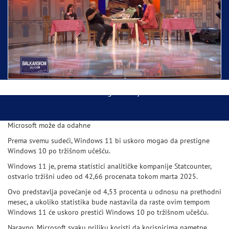
Ispraćaj Pojasa Presvete Bogorodice danas iz
Hrama Svetog Save
Balkanskom ulicom gost Džej Ramadanovski
Microsoft može da odahne
Prema svemu sudeći, Windows 11 bi uskoro mogao da prestigne
Windows 10 po tržišnom učešću.
Windows 11 je, prema statistici analitičke kompanije Statcounter,
ostvario tržišni udeo od 42,66 procenata tokom marta 2025.
Ovo predstavlja povećanje od 4,53 procenta u odnosu na prethodni
mesec, a ukoliko statistika bude nastavila da raste ovim tempom
Windows 11 će uskoro prestići Windows 10 po tržišnom učešću.
Naravno, Microsoft svaku priliku koristi da korisnicima nametne