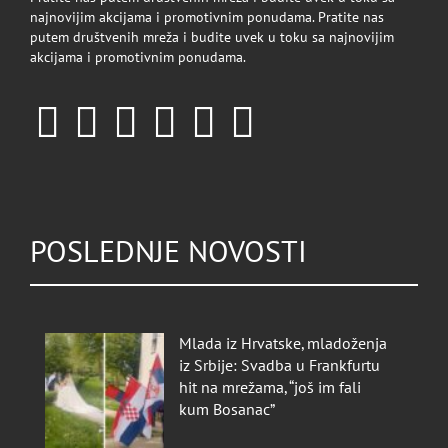
najnovijim akcijama i promotivnim ponudama. Pratite nas
putem društvenih mreža i budite uvek u toku sa najnovijim
akcijama i promotivnim ponudama.
POSLEDNJE NOVOSTI
Mlada iz Hrvatske, mladoženja
iz Srbije: Svadba u Frankfurtu
hit na mrežama, “još im fali
kum Bosanac”