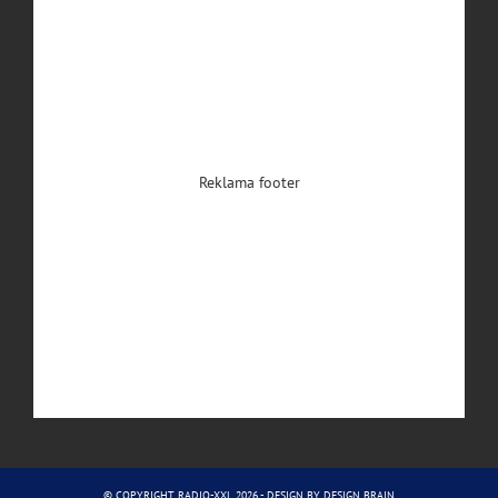
Reklama footer
© COPYRIGHT RADIO-XXL 2026 - DESIGN BY
DESIGN BRAIN