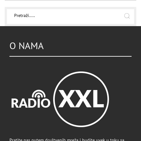
O NAMA
Pratite nas putem društvenih mreža i budite uvek u toku sa