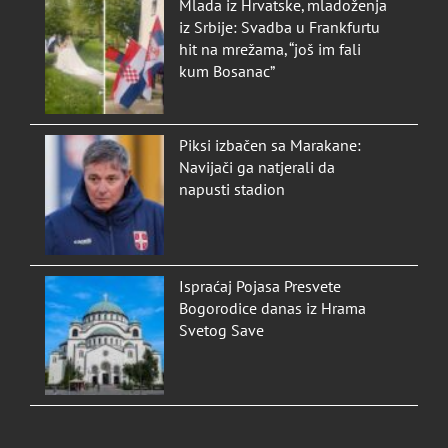
Mlada iz Hrvatske, mladoženja
iz Srbije: Svadba u Frankfurtu
hit na mrežama, “još im fali
kum Bosanac”
Piksi izbačen sa Marakane:
Navijači ga natjerali da
napusti stadion
Ispraćaj Pojasa Presvete
Bogorodice danas iz Hrama
Svetog Save