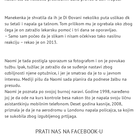
Manekenka je shvatila da ih je Di Đovani nekoliko puta uslikao dk
su šetali i napala ga tašnom. Tom prilikom mu je ogrebala oko zbog
čega je on zatražio lekarsku pomoć i tri dana se oporavljao.
– Samo sam počeo da je slikam i nisam očekivao tako nasilnu
reakciju – rekao je on 2013.
Naomi je tada postigla sporazum sa fotografom i on je povukao
tužbu. Ipak, tužilac je zatražio da se suđenje nastavi zbog
ozbiljnosti njene optužnice, i jer je smatrao da je to u javnom
interesu. Mediji pišu da Naomi sada planira da podnese žalbu na
presudu.
Naomi je poznata po svojoj burnoj naravi. Godine 1998, naređeno
joj je da ode na kurs kontrole besa nakon što je napala svoju ličnu
asistantkinju mobilnim telefonom. Deset godina kasnije, 2008,
priznala je da je na aerodromu u Londonu napala policajca, sa kojim
se sukobila zbog izgubljenog prtljaga.
PRATI NAS NA FACEBOOK-U