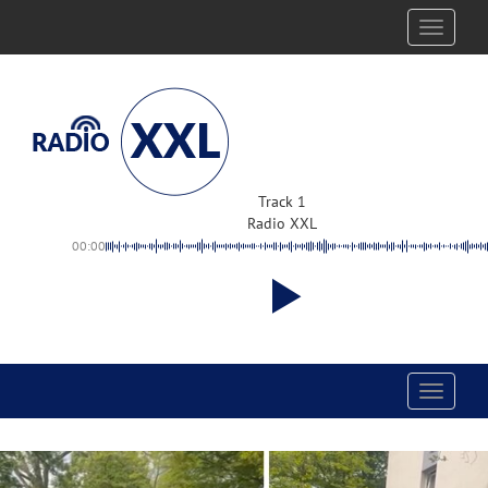
Toggle
navigati
Track 1
Radio XXL
00:00
Toggle
navigati