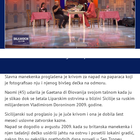
Ispraćaj Pojasa Presvete Bogorodice danas iz
Hrama Svetog Save
Balkanskom ulicom gost Džej Ramadanovski
Slavna manekenka proglašena je krivom za napad na paparaca koji
je fotografisao nju i njenog bivšeg dečka na odmoru.
Naomi (45) udarila je Gaetana di Điovanija svojom tašnom kada ju
je slikao dok se šetala Liparskim ostrvima u blizini Sicilije sa ruskim
milijarderom Vladimirom Doroninom 2009. godine.
Sicilijanski sud proglasio ju je juče krivom i ona je dobila šest
meseci uslovne zatvorske kazne.
Napad se dogodio u avgustu 2009. kada su britanska manekenka i
njen tadašnji dečko usidrili jahtu na ostrvu i posetili lokalni gradić,
nakon što su nekoliko prethodnih dana proveli u Sen Tropeu.