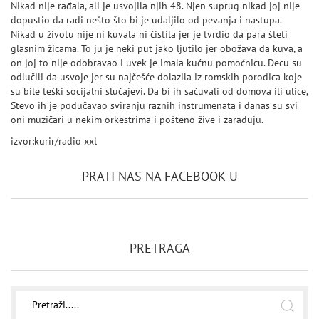
Nikad nije rađala, ali je usvojila njih 48. Njen suprug nikad joj nije
dopustio da radi nešto što bi je udaljilo od pevanja i nastupa.
Nikad u životu nije ni kuvala ni čistila jer je tvrdio da para šteti
glasnim žicama. To ju je neki put jako ljutilo jer obožava da kuva, a
on joj to nije odobravao i uvek je imala kućnu pomoćnicu. Decu su
odlučili da usvoje jer su najčešće dolazila iz romskih porodica koje
su bile teški socijalni slučajevi. Da bi ih sačuvali od domova ili ulice,
Stevo ih je podučavao sviranju raznih instrumenata i danas su svi
oni muzičari u nekim orkestrima i pošteno žive i zarađuju.
izvor:kurir/radio xxl
PRATI NAS NA FACEBOOK-U
PRETRAGA