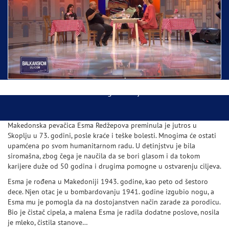
Ispraćaj Pojasa Presvete Bogorodice danas iz
Hrama Svetog Save
Balkanskom ulicom gost Džej Ramadanovski
Makedonska pevačica Esma Redžepova preminula je jutros u
Skoplju u 73. godini, posle kraće i teške bolesti. Mnogima će ostati
upamćena po svom humanitarnom radu. U detinjstvu je bila
siromašna, zbog čega je naučila da se bori glasom i da tokom
karijere duže od 50 godina i drugima pomogne u ostvarenju ciljeva.
Esma je rođena u Makedoniji 1943. godine, kao peto od šestoro
dece. Njen otac je u bombardovanju 1941. godine izgubio nogu, a
Esma mu je pomogla da na dostojanstven način zarade za porodicu.
Bio je čistač cipela, a malena Esma je radila dodatne poslove, nosila
je mleko, čistila stanove…