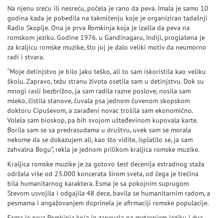
Na njenu sreću ili nesreću, počela je rano da peva. Imala je samo 10
godina kada je pobedila na takmičenju koje je organizirao tadašnji
Radio Skoplje. Ona je prva Romkinja koja je izašla da peva na
romskom jeziku. Godine 1976. u Gandinagaru, Indiji, proglašena je
za kraljicu romske muzike, što joj je dalo veliki motiv da neumorno
radi i stvara.
“Moje detinjstvo je bilo jako teško, ali to sam iskoristila kao veliku
školu. Zapravo, težu stranu života osetila sam u detinjstvu. Dok su
mnogi rasli bezbrižno, ja sam radila razne poslove, nosila sam
mleko, čistila stanove, čuvala psa jednom čuvenom skopskom
doktoru Cipuševom, a zarađeni novac trošila sam ekonomično.
Volela sam bioskop, pa bih svojom ušteđevinom kupovala karte.
Borila sam se sa predrasudama u društvu, uvek sam se morala
nekome da se dokazujem ali, kao što vidite, isplatilo se, ja sam
zahvalna Bogu”, rekla je jednom prilikom kraljica romske muzike.
Kraljica romske muzike je za gotovo šest decenija estradnog staža
održala više od 23.000 koncerata širom sveta, od čega je trećina
bila humanitarnog karaktera. Esma je sa pokojnim suprugom
Stevom usvojila i odgajila 48 dece, bavila se humanitarnim radom, a
pesmama i angažovanjem doprinela je afirmaciji romske populacije.
Esma je prva Romkinja koja je zapevala na maternjem jeziku i dva