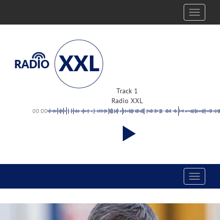
Toggle
navigati
Track 1
Radio XXL
00:00
Toggle
navigati