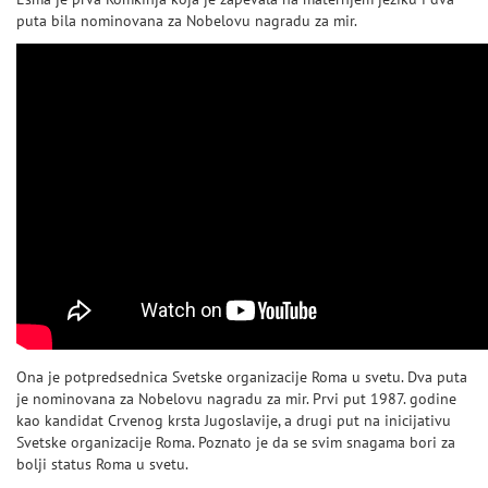
puta bila nominovana za Nobelovu nagradu za mir.
Ona je potpredsednica Svetske organizacije Roma u svetu. Dva puta
je nominovana za Nobelovu nagradu za mir. Prvi put 1987. godine
kao kandidat Crvenog krsta Jugoslavije, a drugi put na inicijativu
Svetske organizacije Roma. Poznato je da se svim snagama bori za
bolji status Roma u svetu.