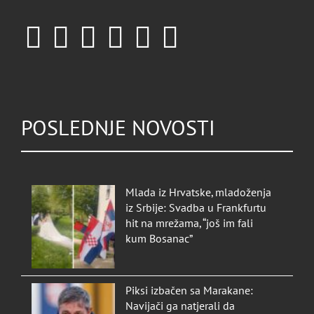
POSLEDNJE NOVOSTI
Mlada iz Hrvatske, mladoženja
iz Srbije: Svadba u Frankfurtu
hit na mrežama, “još im fali
kum Bosanac”
Piksi izbačen sa Marakane:
Navijači ga natjerali da