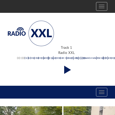
Toggle
navigati
Track 1
Radio XXL
00:00
Toggle
navigati