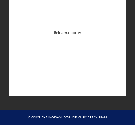
Reklama footer
© COPYRIGHT RADIO-XXL 2026 - DESIGN BY
DESIGN BRAIN