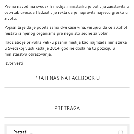
Prema navodima švedskih medija, ministarku je policija zaustavila u
četvrtak uveče, a Hadžialić je rekla da je napravila najveću grešku u
životu.
Pojasnila je da je popila samo dve čaše vina, verujući da će alkohol
nestati iz njenog organizma pre nego što sedne za volan.
Hadžialić je privukla veliku pažnju medija kao najmlađa ministarka
u Švedskoj vladi kada je 2014. godine došla na tu poziciju u
ministarstvu obrazovanja.
izvor:vesti
PRATI NAS NA FACEBOOK-U
PRETRAGA