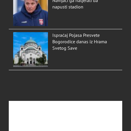
Navijači ga natjerali da
napusti stadion
Ispraćaj Pojasa Presvete
Bogorodice danas iz Hrama
Svetog Save