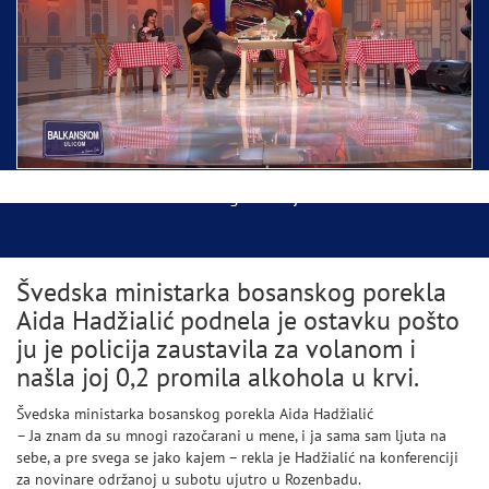
Ispraćaj Pojasa Presvete Bogorodice danas iz
Hrama Svetog Save
Balkanskom ulicom gost Džej Ramadanovski
Švedska ministarka bosanskog porekla
Aida Hadžialić podnela je ostavku pošto
ju je policija zaustavila za volanom i
našla joj 0,2 promila alkohola u krvi.
Švedska ministarka bosanskog porekla Aida Hadžialić
– Ja znam da su mnogi razočarani u mene, i ja sama sam ljuta na
sebe, a pre svega se jako kajem – rekla je Hadžialić na konferenciji
za novinare održanoj u subotu ujutro u Rozenbadu.