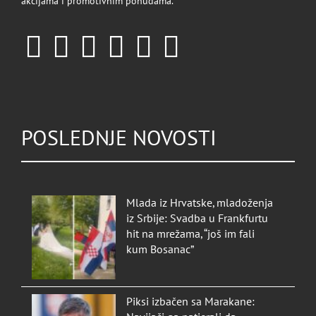
akcijama i promotivnim ponudama.
POSLEDNJE NOVOSTI
Mlada iz Hrvatske, mladoženja
iz Srbije: Svadba u Frankfurtu
hit na mrežama, “još im fali
kum Bosanac”
Piksi izbačen sa Marakane: