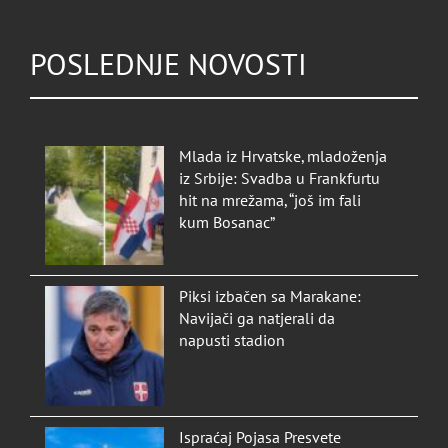
POSLEDNJE NOVOSTI
Mlada iz Hrvatske, mladoženja
iz Srbije: Svadba u Frankfurtu
hit na mrežama, “još im fali
kum Bosanac”
Piksi izbačen sa Marakane:
Navijači ga natjerali da
napusti stadion
Ispraćaj Pojasa Presvete