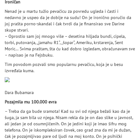
Ironičan
Nenad je u martu tužio pevačicu za povredu ugleda i časti i
nedavno je uspeo da je dobije na sudu! On je ironično poručio da
joj prašta porno-skandal i čak tvrdi da je finansirao sve Darine
skupe stvari.
– Oprostio sam joj mnogo više – desetina hiljada bundi, cipela,
torbi, putovanja, „jamahu R1“, „šopar“, Ameriku, krstarenja, Sent
Moric… Svima praštam, šta ću kad dobro izgledam, obračunavam sve
– napisao je na Fejsbuku.
Tim povodom pozvali smo popularnu pevačicu, koja je u besu
izvređala kuma.
Dara Bubamara
Pozajmila mu 100.000 evra
– Treba da ga bude sramota! Kad su svi od njega bežali kao da je
šuga, ja sam bila uz njega. Nisam rekla da je on dao slike u javnost,
ali jedan je od osumnjičenih. On je jedini koji je imao šifru mog
telefona. On je iskompleksiran čovek, ceo grad zna da mi je dužan,
čak je pozajmljivao pare od ljudi na moj konto. On je psihički