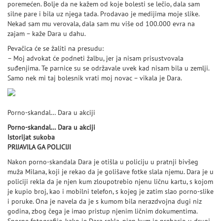
poremećen. Bolje da ne kažem od koje bolesti se lečio, dala sam
silne pare i bila uz njega tada. Prodavao je medijima moje slike.
Nekad sam mu verovala, dala sam mu više od 100.000 evra na
zajam – kaže Dara u dahu.
Pevačica će se žaliti na presudu:
– Moj advokat će podneti žalbu, jer ja nisam prisustvovala
suđenjima. Te parnice su se održavale uvek kad nisam bila u zemlji.
Samo nek mi taj bolesnik vrati moj novac – vikala je Dara.
Porno-skandal… Dara u akciji
Porno-skandal… Dara u akciji
Istorijat sukoba
PRIJAVILA GA POLICIJI
Nakon porno-skandala Dara je otišla u policiju u pratnji bivšeg
muža Milana, koji je rekao da je golišave fotke slala njemu. Dara je u
policiji rekla da je njen kum zloupotrebio njenu ličnu kartu, s kojom
je kupio broj, kao i mobilni telefon, s kojeg je zatim slao porno-slike
i poruke. Ona je navela da je s kumom bila nerazdvojna dugi niz
godina, zbog čega je imao pristup njenim ličnim dokumentima.