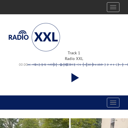
Toggle
navigati
Track 1
Radio XXL
00:00
Toggle
navigati