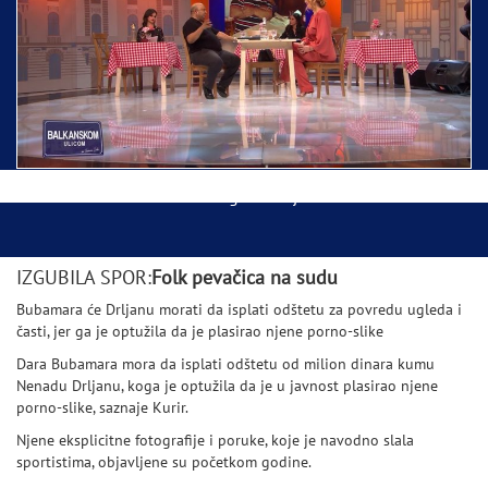
Ispraćaj Pojasa Presvete Bogorodice danas iz
Hrama Svetog Save
Balkanskom ulicom gost Džej Ramadanovski
IZGUBILA SPOR:
Folk pevačica na sudu
Bubamara će Drljanu morati da isplati odštetu za povredu ugleda i
časti, jer ga je optužila da je plasirao njene porno-slike
Dara Bubamara mora da isplati odštetu od milion dinara kumu
Nenadu Drljanu, koga je optužila da je u javnost plasirao njene
porno-slike, saznaje Kurir.
Njene eksplicitne fotografije i poruke, koje je navodno slala
sportistima, objavljene su početkom godine.