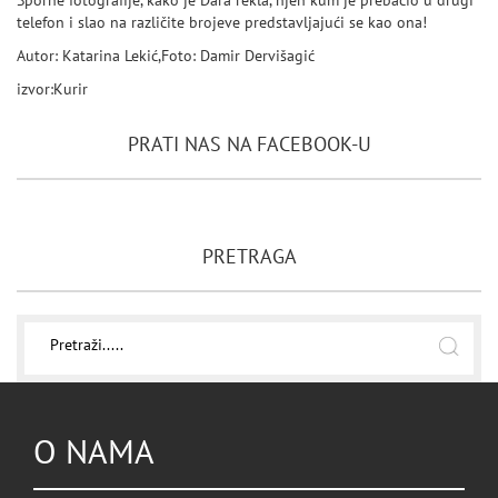
Sporne fotografije, kako je Dara rekla, njen kum je prebacio u drugi
telefon i slao na različite brojeve predstavljajući se kao ona!
Autor: Katarina Lekić,Foto: Damir Dervišagić
izvor:Kurir
PRATI NAS NA FACEBOOK-U
PRETRAGA
O NAMA