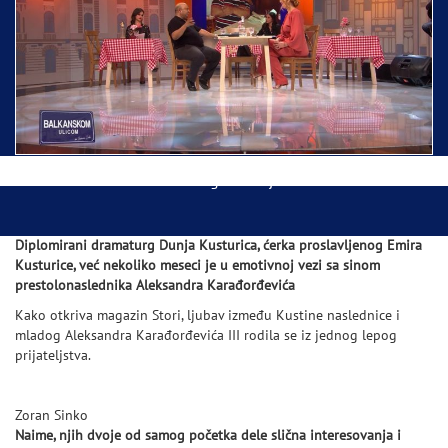
Ispraćaj Pojasa Presvete Bogorodice danas iz
Hrama Svetog Save
Balkanskom ulicom gost Džej Ramadanovski
Diplomirani dramaturg Dunja Kusturica, ćerka proslavljenog Emira
Kusturice, već nekoliko meseci je u emotivnoj vezi sa sinom
prestolonaslednika Aleksandra Karađorđevića
Kako otkriva magazin Stori, ljubav između Kustine naslednice i
mladog Aleksandra Karađorđevića III rodila se iz jednog lepog
prijateljstva.
Zoran Sinko
Naime, njih dvoje od samog početka dele slična interesovanja i