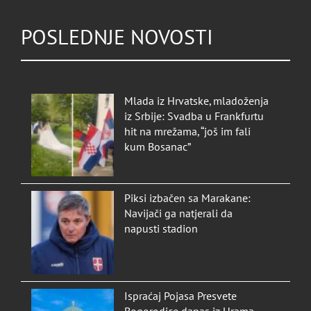
POSLEDNJE NOVOSTI
Mlada iz Hrvatske, mladoženja
iz Srbije: Svadba u Frankfurtu
hit na mrežama, “još im fali
kum Bosanac”
Piksi izbačen sa Marakane:
Navijači ga natjerali da
napusti stadion
Ispraćaj Pojasa Presvete