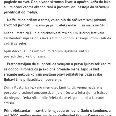
poglede na svet. Oboje vode skroman život, a upućeni kažu da iako
su im očevi veoma eksponirani u javnosti, oni nastoje da sačuvaju
privatnost od medija.
– Ne želim da pričam o tome, voleo bih da sačuvam svoj privatni
život od javnosti –
izjavio je princ Aleksandar III za magazin Stori.
Mlada umetnica Dunja, selektorka filmskog i muzičkog festivala
Kustendorf, nije se oglašavala tim povodom jer svoju intimu želi da
zadrži sa sebe.
Njen dečko je u nekim svojim ranijim izjavama kad su
posredi devojke bio jasan:
– Pretpostavljam da ću početi da verujem u pravu ljubav tek kad mi
se dogodi. Pronaći ću je ako ona pronađe mene. Lepo je kad
sretnete nekoga ko vam postane pravi prijatelj jer bazu svake
ljubavi čine prijateljstvo i poverenje.
Dunja Kusturica je, kako njen otac Emir tvrdi, veoma nadarena i
posvećena sedmoj umetnosti, ali je on često u intervjuima isticao
da njegova ćerka nikad nije želela da se eksponira ni u kakvom
smislu.
Princ Aleksandar III završio je najbolju osnovnu školu u Londonu, a
već 2000. godine maturirao je na Kraljevskoj školi u Kanterberiju u