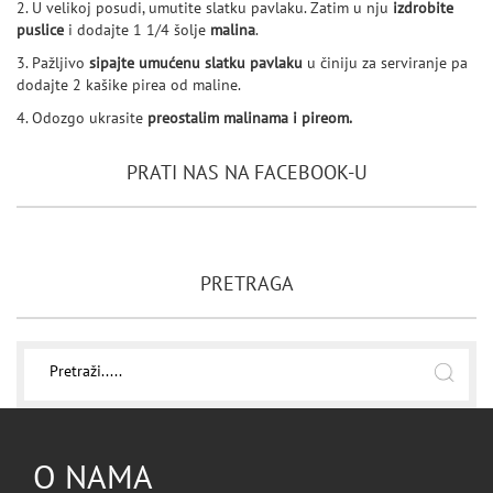
2. U velikoj posudi, umutite slatku pavlaku. Zatim u nju
izdrobite
puslice
i dodajte 1 1/4 šolje
malina
.
3. Pažljivo
sipajte umućenu slatku pavlaku
u činiju za serviranje pa
dodajte 2 kašike pirea od maline.
4. Odozgo ukrasite
preostalim malinama i pireom.
PRATI NAS NA FACEBOOK-U
PRETRAGA
O NAMA