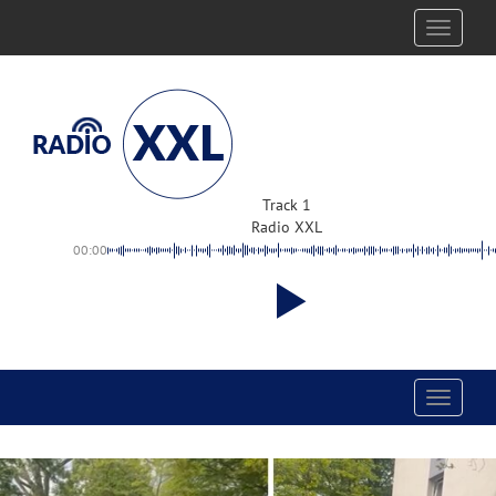
Toggle
navigati
Track 1
Radio XXL
00:00
Toggle
navigati