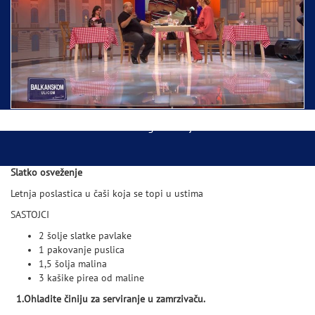
Ispraćaj Pojasa Presvete Bogorodice danas iz
Hrama Svetog Save
Balkanskom ulicom gost Džej Ramadanovski
Slatko osveženje
Letnja poslastica u čaši koja se topi u ustima
SASTOJCI
2 šolje slatke pavlake
1 pakovanje puslica
1,5 šolja malina
3 kašike pirea od maline
1.Ohladite činiju za serviranje u zamrzivaču.