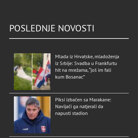
POSLEDNJE NOVOSTI
Mlada iz Hrvatske, mladoženja
iz Srbije: Svadba u Frankfurtu
hit na mrežama, “još im fali
kum Bosanac”
Piksi izbačen sa Marakane:
Navijači ga natjerali da
napusti stadion