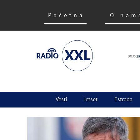
Početna
O nam
00:00
Vesti
Jetset
Estrada