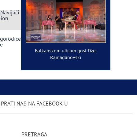
 Navijači
dion
ogorodice
ve
Balkanskom ulicom gost Džej
Ramadanovski
PRATI NAS NA FACEBOOK-U
PRETRAGA