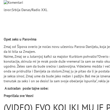
izvor:Srbija Danas/Radio XXL
Opet seks u Parovima
Zmaj od Šipova overio je noćas novu učesnicu Parova Danijelu, koja je 
da bi bila sa Zmajem.
Naime, Zmaj se u Jutarnjoj kafici sa majstor Kurblom pohvalio!”Overio
konotacije, skinula mi je mrak posle duže vremena! Ja sam se malo okup
ugodno. Želeo sam da bude srećna i zadovoljna. Videćemo možda i veče
onda se pridružila i Danijela za stolom.Zmaj ju je pitao da li je postal
je seksa sinoć. Zmaj ume da bude jako nežan i pažljiv. Baš me je iznen
trenutak za seks i on se desio! Ja sam svoje obećanje ispunila”, rekla je
A sutradan posle tajne sobe:
Prepričala sve Vesni
(VIDEO) EVO KOLIKI MU JE