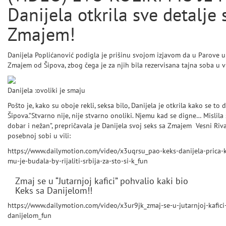
Danijela otkrila sve detalje 
Zmajem!
Danijela Poplićanović podigla je prišinu svojom izjavom da u Parove u
Zmajem od Šipova, zbog čega je za njih bila rezervisana tajna soba u vi
Danijela :ovoliki je smaju
Pošto je, kako su oboje rekli, seksa bilo, Danijela je otkrila kako se to 
Šipova.”Stvarno nije, nije stvarno onoliki. Njemu kad se digne… Mislila 
dobar i nežan”, prepričavala je Danijela svoj seks sa Zmajem Vesni Riva
posebnoj sobi u vili:
https://www.dailymotion.com/video/x3uqrsu_pao-keks-danijela-prica-ka
mu-je-budala-by-rijaliti-srbija-za-sto-si-k_fun
Zmaj se u “Jutarnjoj kafici” pohvalio kaki bio
Keks sa Danijelom!!
https://www.dailymotion.com/video/x3ur9jk_zmaj-se-u-jutarnjoj-kafici
danijelom_fun