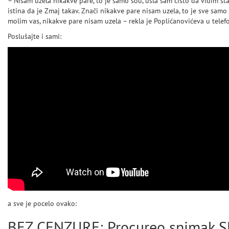
– Nisam uzela nikakve pare, to je samo šou, ušla sam čisto da vidim šta 
istina da je Zmaj takav. Znači nikakve pare nisam uzela, to je sve sam
molim vas, nikakve pare nisam uzela – rekla je Poplićanovićeva u tele
Poslušajte i sami:
a sve je pocelo ovako:
BEZ CENZURE: Procureo snimak SE