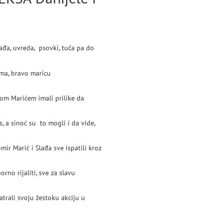
ađa, uvreda, psovki, tuča pa do
rom Marićem imali prilike da
, a sinoć su to mogli i da vide,
ir Marić i Slađa sve ispatili kroz
trali svoju žestoku akciju u