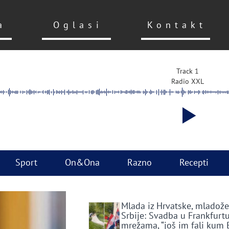
a
Oglasi
Kontakt
Track 1
Radio XXL
Sport
On&Ona
Razno
Recepti
Mlada iz Hrvatske, mladože
Srbije: Svadba u Frankfurtu
mrežama, “još im fali kum