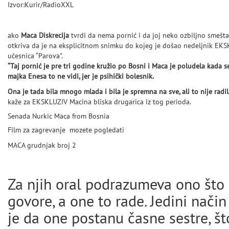
Izvor:Kurir/RadioXXL
ako
Maca Diskrecija
tvrdi da nema pornić i da joj neko ozbiljno smešta, 
otkriva da je na eksplicitnom snimku do kojeg je došao nedeljnik EK
učesnica “Parova”.
“Taj pornić je pre tri godine kružio po Bosni i Maca je poludela kada se
majka Enesa to ne vidi, jer je psihički bolesnik.
Ona je tada bila mnogo mlada i bila je spremna na sve, ali to nije radil
kaže za EKSKLUZIV Macina bliska drugarica iz tog perioda.
Senada Nurkic Maca from Bosnia
Film za zagrevanje mozete pogledati
OVDE
MACA grudnjak broj 2
OVDE
Za njih oral podrazumeva ono što 
govore, a one to rade. Jedini način
je da one postanu časne sestre, š