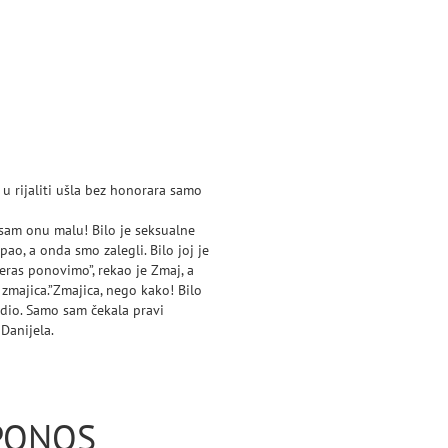
u rijaliti ušla bez honorara samo
 sam onu malu! Bilo je seksualne
ao, a onda smo zalegli. Bilo joj je
ras ponovimo”, rekao je Zmaj, a
a zmajica.”Zmajica, nego kako! Bilo
adio. Samo sam čekala pravi
 Danijela.
 PONOS