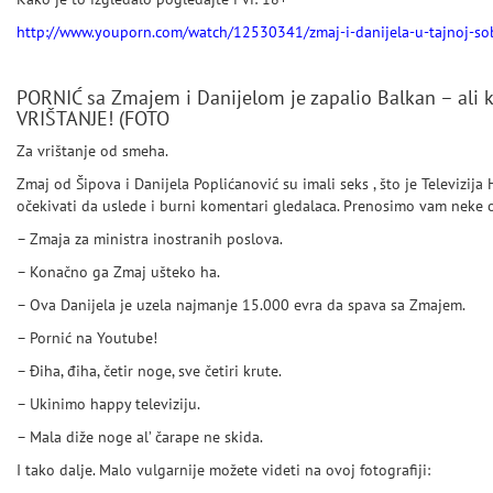
http://www.youporn.com/watch/12530341/zmaj-i-danijela-u-tajnoj-sob
PORNIĆ sa Zmajem i Danijelom je zapalio Balkan – ali 
VRIŠTANJE! (FOTO
Za vrištanje od smeha.
Zmaj od Šipova i Danijela Poplićanović su imali seks , što je Televizij
očekivati da uslede i burni komentari gledalaca. Prenosimo vam neke o
– Zmaja za ministra inostranih poslova.
– Konačno ga Zmaj ušteko ha.
– Ova Danijela je uzela najmanje 15.000 evra da spava sa Zmajem.
– Pornić na Youtube!
– Điha, điha, četir noge, sve četiri krute.
– Ukinimo happy televiziju.
– Mala diže noge al’ čarape ne skida.
I tako dalje. Malo vulgarnije možete videti na ovoj fotografiji: