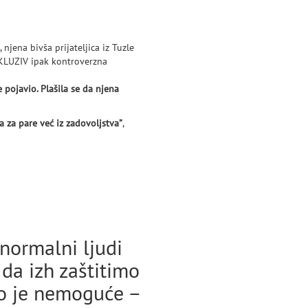
njena bivša prijateljica iz Tuzle
SKLUZIV ipak kontroverzna
 pojavio. Plašila se da njena
a za pare već iz zadovoljstva”
,
normalni ljudi
 da izh zaštitimo
to je nemoguće –