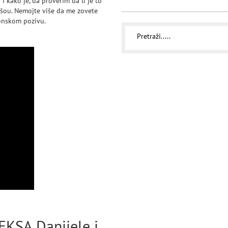
i kako je, da proverim da li je to
o šou. Nemojte više da me zovete
fonskom pozivu.
KSA Danijele i