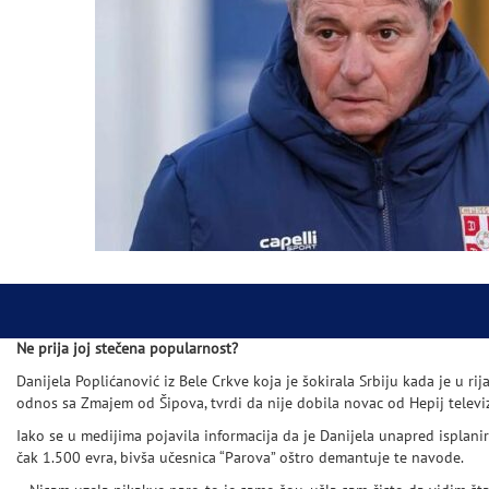
Ne prija joj stečena popularnost?
Danijela Poplićanović iz Bele Crkve koja je šokirala Srbiju kada je u rija
odnos sa Zmajem od Šipova, tvrdi da nije dobila novac od Hepij televi
Iako se u medijima pojavila informacija da je Danijela unapred isplanira
čak 1.500 evra, bivša učesnica “Parova” oštro demantuje te navode.