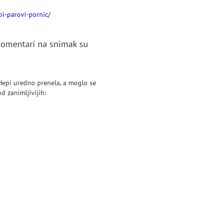
i-parovi-pornic/
komentari na snimak su
a Hepi uredno prenela, a moglo se
d zanimljivijih: