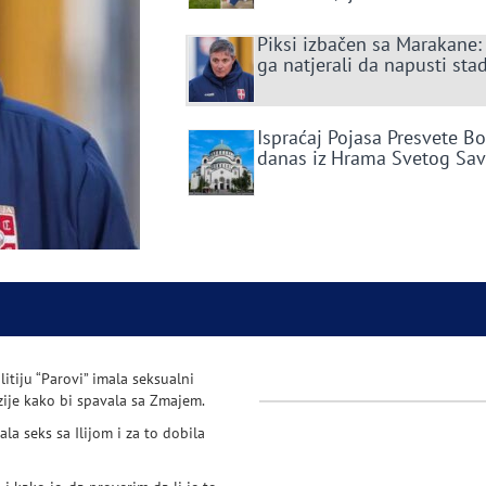
Piksi izbačen sa Marakane:
ga natjerali da napusti sta
Ispraćaj Pojasa Presvete B
danas iz Hrama Svetog Sa
litiju “Parovi” imala seksualni
zije kako bi spavala sa Zmajem.
la seks sa Ilijom i za to dobila