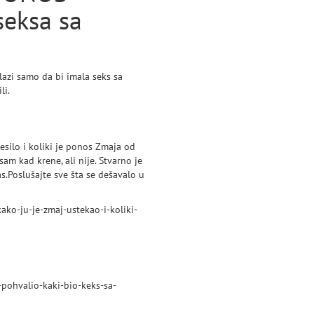
seksa sa
lazi samo da bi imala seks sa
li.
desilo i koliki je ponos Zmaja od
sam kad krene, ali nije. Stvarno je
s.Poslušajte sve šta se dešavalo u
ko-ju-je-zmaj-ustekao-i-koliki-
-pohvalio-kaki-bio-keks-sa-