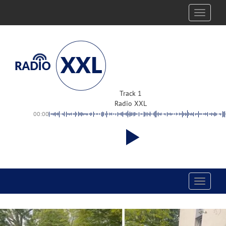
Toggle
navigati
Track 1
Radio XXL
00:00
Toggle
navigati