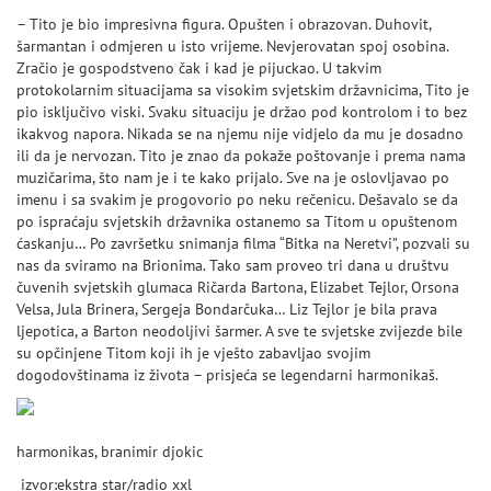
– Tito je bio impresivna figura. Opušten i obrazovan. Duhovit,
šarmantan i odmjeren u isto vrijeme. Nevjerovatan spoj osobina.
Zračio je gospodstveno čak i kad je pijuckao. U takvim
protokolarnim situacijama sa visokim svjetskim državnicima, Tito je
pio isključivo viski. Svaku situaciju je držao pod kontrolom i to bez
ikakvog napora. Nikada se na njemu nije vidjelo da mu je dosadno
ili da je nervozan. Tito je znao da pokaže poštovanje i prema nama
muzičarima, što nam je i te kako prijalo. Sve na je oslovljavao po
imenu i sa svakim je progovorio po neku rečenicu. Dešavalo se da
po ispraćaju svjetskih državnika ostanemo sa Titom u opuštenom
ćaskanju… Po završetku snimanja filma “Bitka na Neretvi”, pozvali su
nas da sviramo na Brionima. Tako sam proveo tri dana u društvu
čuvenih svjetskih glumaca Ričarda Bartona, Elizabet Tejlor, Orsona
Velsa, Jula Brinera, Sergeja Bondarčuka… Liz Tejlor je bila prava
ljepotica, a Barton neodoljivi šarmer. A sve te svjetske zvijezde bile
su opčinjene Titom koji ih je vješto zabavljao svojim
dogodovštinama iz života – prisjeća se legendarni harmonikaš.
harmonikas, branimir djokic
izvor:ekstra star/radio xxl