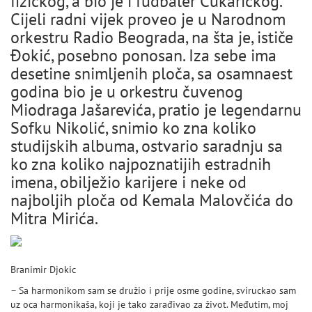
fizičkog, a bio je i fudbaler Čukaričkog.
Cijeli radni vijek proveo je u Narodnom
orkestru Radio Beograda, na šta je, ističe
Đokić, posebno ponosan. Iza sebe ima
desetine snimljenih ploča, sa osamnaest
godina bio je u orkestru čuvenog
Miodraga Jašarevića, pratio je legendarnu
Sofku Nikolić, snimio ko zna koliko
studijskih albuma, ostvario saradnju sa
ko zna koliko najpoznatijih estradnih
imena, obilježio karijere i neke od
najboljih ploča od Kemala Malovčića do
Mitra Mirića.
Branimir Djokic
– Sa harmonikom sam se družio i prije osme godine, sviruckao sam
uz oca harmonikaša, koji je tako zarađivao za život. Međutim, moj