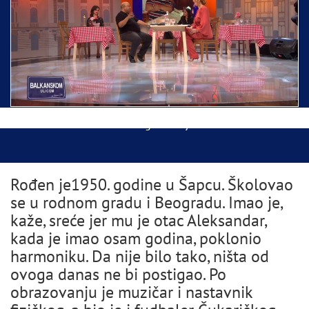
Ispraćaj Pojasa Presvete Bogorodice danas iz
Hrama Svetog Save
Balkanskom ulicom gost Džej Ramadanovski
Rođen je1950. godine u Šapcu. Školovao
se u rodnom gradu i Beogradu. Imao je,
kaže, sreće jer mu je otac Aleksandar,
kada je imao osam godina, poklonio
harmoniku. Da nije bilo tako, ništa od
ovoga danas ne bi postigao. Po
obrazovanju je muzičar i nastavnik