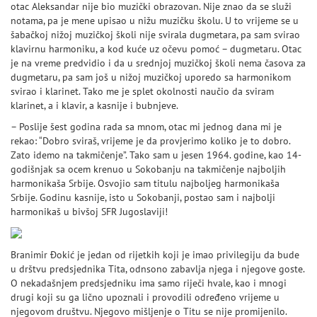
otac Aleksandar nije bio muzički obrazovan. Nije znao da se služi
notama, pa je mene upisao u nižu muzičku školu. U to vrijeme se u
šabačkoj nižoj muzičkoj školi nije svirala dugmetara, pa sam svirao
klavirnu harmoniku, a kod kuće uz očevu pomoć – dugmetaru. Otac
je na vreme predvidio i da u srednjoj muzičkoj školi nema časova za
dugmetaru, pa sam još u nižoj muzičkoj uporedo sa harmonikom
svirao i klarinet. Tako me je splet okolnosti naučio da sviram
klarinet, a i klavir, a kasnije i bubnjeve.
– Poslije šest godina rada sa mnom, otac mi jednog dana mi je
rekao: “Dobro sviraš, vrijeme je da provjerimo koliko je to dobro.
Zato idemo na takmičenje”. Tako sam u jesen 1964. godine, kao 14-
godišnjak sa ocem krenuo u Sokobanju na takmičenje najboljih
harmonikaša Srbije. Osvojio sam titulu najboljeg harmonikaša
Srbije. Godinu kasnije, isto u Sokobanji, postao sam i najbolji
harmonikaš u bivšoj SFR Jugoslaviji!
Branimir Đokić je jedan od rijetkih koji je imao privilegiju da bude
u drštvu predsjednika Tita, odnsono zabavlja njega i njegove goste.
O nekadašnjem predsjedniku ima samo riječi hvale, kao i mnogi
drugi koji su ga lično upoznali i provodili određeno vrijeme u
njegovom društvu. Njegovo mišljenje o Titu se nije promijenilo.