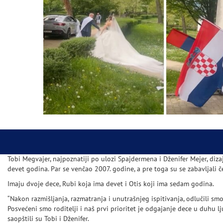
Tobi Megvajer, najpoznatiji po ulozi Spajdermena i Dženifer Mejer, diz
devet godina. Par se venčao 2007. godine, a pre toga su se zabavljali če
Imaju dvoje dece, Rubi koja ima devet i Otis koji ima sedam godina.
“Nakon razmišljanja, razmatranja i unutrašnjeg ispitivanja, odlučili sm
Posvećeni smo roditelji i naš prvi prioritet je odgajanje dece u duhu lju
saopštili su Tobi i Dženifer.