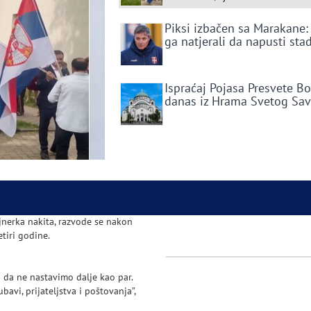
Piksi izbačen sa Marakane:
ga natjerali da napusti sta
Ispraćaj Pojasa Presvete B
danas iz Hrama Svetog Sa
ajnerka nakita, razvode se nakon
tiri godine.
o da ne nastavimo dalje kao par.
bavi, prijateljstva i poštovanja”,