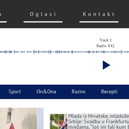
a
Oglasi
Kontakt
Track 1
Radio XXL
Sport
On&Ona
Razno
Recepti
Mlada iz Hrvatske, mladože
Srbije: Svadba u Frankfurtu
mrežama, “još im fali kum