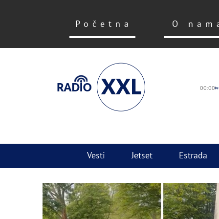
Početna
O nam
00:00
Vesti
Jetset
Estrada