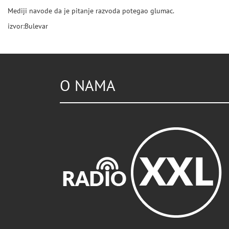
Mediji navode da je pitanje razvoda potegao glumac.
izvor:Bulevar
O NAMA