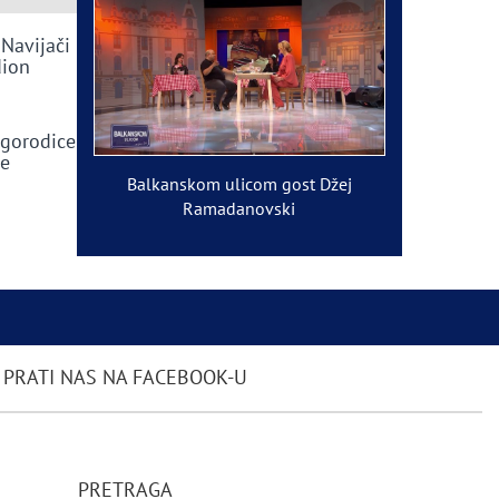
 Navijači
dion
ogorodice
ve
Balkanskom ulicom gost Džej
Ramadanovski
PRATI NAS NA FACEBOOK-U
PRETRAGA