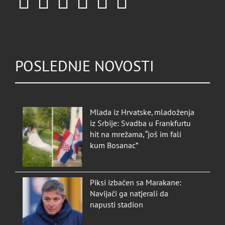
POSLEDNJE NOVOSTI
Mlada iz Hrvatske, mladoženja
iz Srbije: Svadba u Frankfurtu
hit na mrežama, “još im fali
kum Bosanac”
Piksi izbačen sa Marakane:
Navijači ga natjerali da
napusti stadion