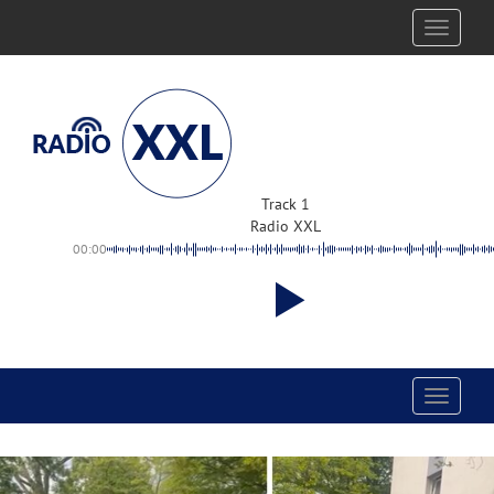
Toggle
navigati
Track 1
Radio XXL
00:00
Toggle
navigati