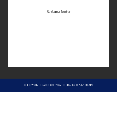
Reklama footer
© COPYRIGHT RADIO-XXL 2026 - DESIGN BY
DESIGN BRAIN