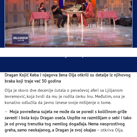
Ispraćaj Pojasa Presvete Bogorodice danas iz
Hrama Svetog Save
Balkanskom ulicom gost Džej Ramadanovski
Dragan Kojić Keba i njegova žena Olja otkrili su detalje iz njihovog
braka koji traje već 30 godina
Olja je skoro dve decenije ćutala o pevačevoj aferi sa Ljiljanom
Jevremović, koja tvrdi da mu je rodila ćerku Inu. Međutim, ona je
konačno odlučila da javno iznese svoje mišljenje o tome.
–
Moja povređena sujeta ne može da se poredi s količinom griže
savesti i bola koju Dragan oseća. Uopšte ne razmišljam o sebi i tako
je od prvog trenutka tog nemilog događaja. Nema neoprostivog
greha, samo neokajanog, a Dragan je svoj okajao
– otkriva Olja.