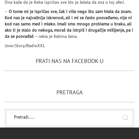
Ona kaže da je Keba ispričao sve što je želela da zna o toj aferi.
–
O tome mi je ispričao sve, čak i više nego što sam htela da znam.
Kod nas je najvažnija iskrenost, ali i mi se često posvađamo, nije ni
kod nas samo med i mleko. Imali smo mnogo problema u braku, ali
ako ti je stalo do nekoga, moraš da istrpiš i drugačije mišljenje, pa i
da se posvađaš
– rekla je Kebina žena.
izvor:Story/RadioXXL
PRATI NAS NA FACEBOOK-U
PRETRAGA