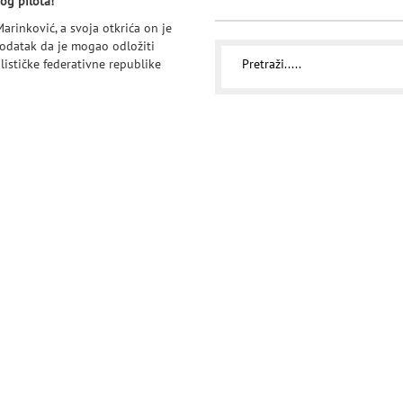
og pilota!
arinković, a svoja otkrića on je
podatak da je mogao odložiti
lističke federativne republike