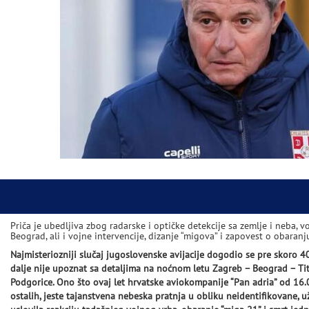
Priča je ubedljiva zbog radarske i optičke detekcije sa zemlje i neba, 
Beograd, ali i vojne intervencije, dizanje “migova” i zapovest o obaranj
Najmisteriozniji slučaj jugoslovenske avijacije dogodio se pre skoro 40
dalje nije upoznat sa detaljima na noćnom letu Zagreb – Beograd – T
Podgorice. Ono što ovaj let hrvatske aviokompanije “Pan adria” od 16.0
ostalih, jeste tajanstvena nebeska pratnja u obliku neidentifikovane, už