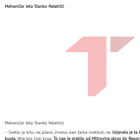
Mehaničar leta Stanko Naletilić
Mehaničar leta Stanko Naletilić
– Svetlo je bilo, ne, plavo, crveno, kao žarka svetlost, ne.
Isijavala je te
kugla.
Nije bio čisti krug.
To nas je pratilo od Mitrovice skroz do Beogr