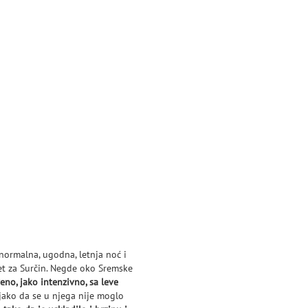
 normalna, ugodna, letnja noć i
t za Surčin. Negde oko Sremske
eno, jako intenzivno, sa leve
 jako da se u njega nije moglo