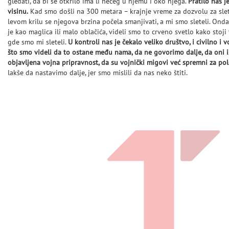
gledati, da bi se otkrilo ima li nečeg u njemu i oko njega.
Pratilo nas j
visinu.
Kad smo došli na 300 metara – krajnje vreme za dozvolu za slet
levom krilu se njegova brzina počela smanjivati, a mi smo sleteli. Onda
je kao maglica ili malo oblačića, videli smo to crveno svetlo kako stoj
gde smo mi sleteli.
U kontroli nas je čekalo veliko društvo, i civilno i v
što smo videli da to ostane među nama, da ne govorimo dalje, da oni ist
objavljena vojna pripravnost, da su vojnički migovi već spremni za pol
lakše da nastavimo dalje, jer smo mislili da nas neko štiti.