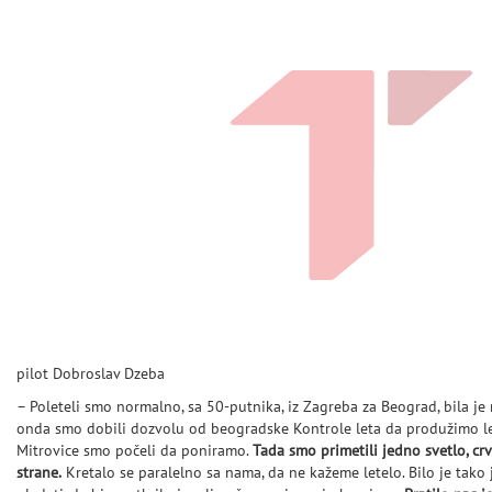
pilot Dobroslav Dzeba
– Poleteli smo normalno, sa 50-putnika, iz Zagreba za Beograd, bila je
onda smo dobili dozvolu od beogradske Kontrole leta da produžimo le
Mitrovice smo počeli da poniramo.
Tada smo primetili jedno svetlo, crv
strane.
Kretalo se paralelno sa nama, da ne kažeme letelo. Bilo je tako