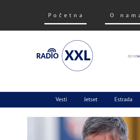
Početna
O nam
00:00
Vesti
Jetset
Estrada