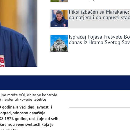
Piksi izbačen sa Marakane:
ga natjerali da napusti sta
Ispraćaj Pojasa Presvete B
danas iz Hrama Svetog Sa
vojne mreže VOJ, oblasne kontrole
u neidentifikovane letelice
 godina, a veći deo javnosti i
itograd, odnosno današnje
8.1977. godine, razlikuje od svih
arene, crvene svetlosti koja je