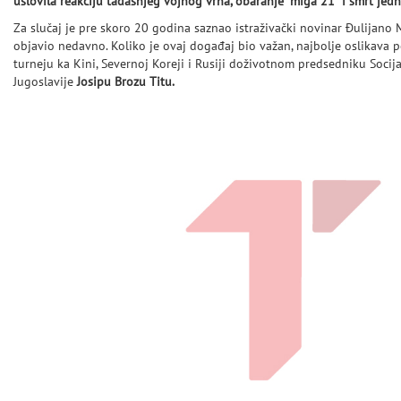
uslovila reakciju tadašnjeg vojnog vrha, obaranje “miga 21” i smrt jedn
Za slučaj je pre skoro 20 godina saznao istraživački novinar Đulijano M
objavio nedavno. Koliko je ovaj događaj bio važan, najbolje oslikava 
turneju ka Kini, Severnoj Koreji i Rusiji doživotnom predsedniku Socija
Jugoslavije
Josipu Brozu Titu.