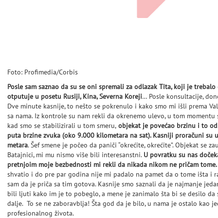
Foto: Profimedia/Corbis
Posle sam saznao da su se oni spremali za odlazak Tita, koji je trebalo 
otputuje u posetu Rusiji, Kina, Severna Koreji
… Posle konsultacije, don
Dve minute kasnije, to nešto se pokrenulo i kako smo mi išli prema Valj
sa nama. Iz kontrole su nam rekli da okrenemo ulevo, u tom momentu sm
kad smo se stabilizirali u tom smeru,
objekat je povećao brzinu i to o
puta brzine zvuka (oko 9.000 kilometara na sat). Kasniji proračuni su 
metara
. Šef smene je počeo da paniči “okrećite, okrećite”. Objekat se 
Batajnici, mi mu nismo više bili interesanstni.
U povratku su nas dočekal
pretnjoim moje bezbednosti mi rekli da nikada nikom ne pričam tome.
shvatio i do pre par godina nije mi padalo na pamet da o tome išta i 
sam da je priča sa tim gotova. Kasnije smo saznali da je najmanje jedan
bili ljuti kako im je to pobeglo, a mene je zanimalo šta bi se desilo da 
dalje. To se ne zaboravblja! Šta god da je bilo, u nama je ostalo kao j
profesionalnog života.