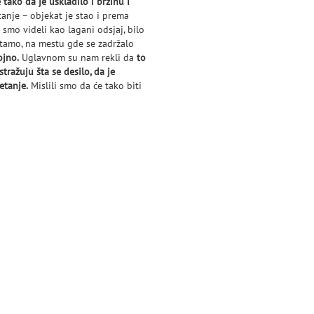
e tako da je uskladilo i brzinu i
anje – objekat je stao i prema
 smo videli kao lagani odsjaj, bilo
i tamo, na mestu gde se zadržalo
ojno.
Uglavnom su nam rekli da
to
ražuju šta se desilo, da je
etanje.
Mislili smo da će tako biti