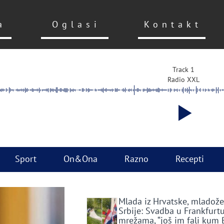
a
Oglasi
Kontakt
Track 1
Radio XXL
Sport
On&Ona
Razno
Recepti
Mlada iz Hrvatske, mladože
Srbije: Svadba u Frankfurtu
mrežama, “još im fali kum