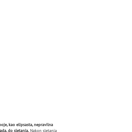
 boje, kao elipsasta, nepravilna
ada, do sletanja.
Nakon sletanja