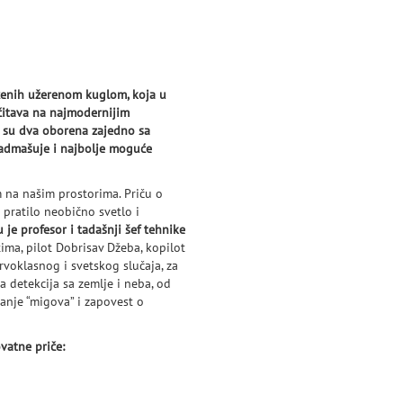
aćenih užerenom kuglom, koja u
očitava na najmodernijim
ih su dva oborena zajedno sa
nadmašuje i najbolje moguće
 na našim prostorima. Priču o
 pratilo neobično svetlo i
u je profesor i tadašnji šef tehnike
ima, pilot Dobrisav Džeba, kopilot
rvoklasnog i svetskog slučaja, za
ka detekcija sa zemlje i neba, od
anje “migova” i zapovest o
vatne priče: