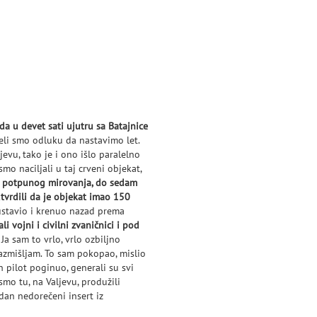
da u devet sati ujutru sa Batajnice
eli smo odluku da nastavimo let.
evu, tako je i ono išlo paralelno
o naciljali u taj crveni objekat,
d potpunog mirovanja, do sedam
utvrdili da je objekat imao 150
zaustavio i krenuo nazad prema
i vojni i civilni zvaničnici i pod
Ja sam to vrlo, vrlo ozbiljno
razmišljam. To sam pokopao, mislio
 pilot poginuo, generali su svi
smo tu, na Valjevu, produžili
edan nedorečeni insert iz