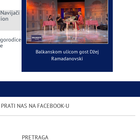
 Navijači
dion
ogorodice
ve
Balkanskom ulicom gost Džej
Ramadanovski
PRATI NAS NA FACEBOOK-U
PRETRAGA