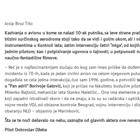
Josip Broz Tito
Kazivanja o avionu u kome se nalazi 50-ak putnika, sa leve strane pr
blizini surčinskog aerodroma stoji tako da se vidi i golim okom, ali i 
instrumentima u Kontroli leta; zatim intervenciju četiri “miga”, od koj
jednim pilotom; kao i potpisivanje ugovora o tajnosti; u potpunosti 
naučno-fantastične filmove.
– Reč je o najfascinantnijem slučaju do kog sam imao prilike da dođem
incidentu iz 70-ih, kada je jedan civilni avion na celom njegovom putu
događala se cela jedna interakcija, čuo sam 1996. godine, a potvrdili
s
u “Pan adrii” Borivoje Galović,
koji je pričao na fakultetu budućim pilot
Milenko Bajtolić, mehaničar leta Stanko Naletilić… Ona ima elemente p
koji zapadni istraživači skoro i da ne znaju, a to su su radarska i optič
vojne mreže VOJ, od oblasne kontrole Beograd, vojnu intervenciju i diz
obaranju NLO – objasnio je Marinković.
Šta se te noći dešavalo na nebu, saznajte od glavnih aktera ove nevero
Pilot Dobroslav Džeba