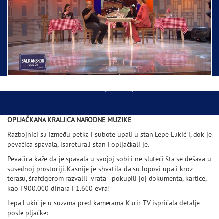
Ispraćaj Pojasa Presvete Bogorodice danas iz
Hrama Svetog Save
Balkanskom ulicom gost Džej Ramadanovski
OPLJAČKANA KRALJICA NARODNE MUZIKE
Razbojnici su između petka i subote upali u stan Lepe Lukić i, dok je
pevačica spavala, ispreturali stan i opljačkali je.
Pevačica kaže da je spavala u svojoj sobi i ne sluteći šta se dešava u
susednoj prostoriji. Kasnije je shvatila da su lopovi upali kroz
terasu, šrafcigerom razvalili vrata i pokupili joj dokumenta, kartice,
kao i 900.000 dinara i 1.600 evra!
Lepa Lukić je u suzama pred kamerama Kurir TV ispričala detalje
posle pljačke: