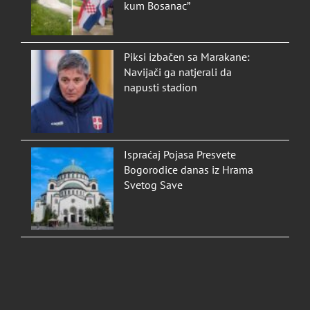
kum Bosanac”
Piksi izbačen sa Marakane:
Navijači ga natjerali da
napusti stadion
Ispraćaj Pojasa Presvete
Bogorodice danas iz Hrama
Svetog Save