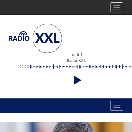
Toggle
navigati
Track 1
Radio XXL
00:00
Toggle
navigati