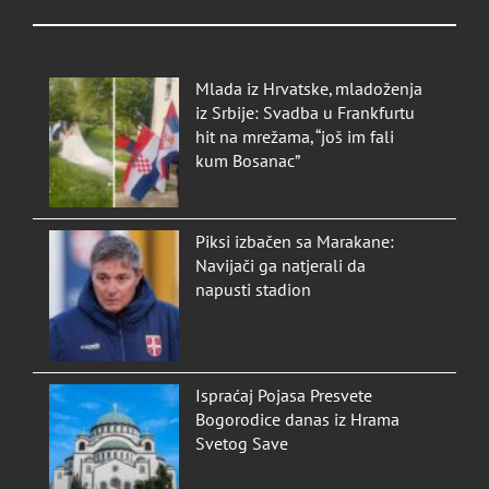
Mlada iz Hrvatske, mladoženja
iz Srbije: Svadba u Frankfurtu
hit na mrežama, “još im fali
kum Bosanac”
Piksi izbačen sa Marakane:
Navijači ga natjerali da
napusti stadion
Ispraćaj Pojasa Presvete
Bogorodice danas iz Hrama
Svetog Save