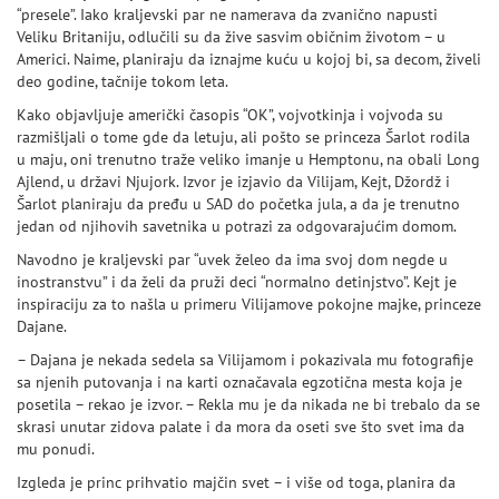
“presele”. Iako kraljevski par ne namerava da zvanično napusti
Veliku Britaniju, odlučili su da žive sasvim običnim životom – u
Americi. Naime, planiraju da iznajme kuću u kojoj bi, sa decom, živeli
deo godine, tačnije tokom leta.
Kako objavljuje američki časopis “OK”, vojvotkinja i vojvoda su
razmišljali o tome gde da letuju, ali pošto se princeza Šarlot rodila
u maju, oni trenutno traže veliko imanje u Hemptonu, na obali Long
Ajlend, u državi Njujork. Izvor je izjavio da Vilijam, Kejt, Džordž i
Šarlot planiraju da pređu u SAD do početka jula, a da je trenutno
jedan od njihovih savetnika u potrazi za odgovarajućim domom.
Navodno je kraljevski par “uvek želeo da ima svoj dom negde u
inostranstvu” i da želi da pruži deci “normalno detinjstvo”. Kejt je
inspiraciju za to našla u primeru Vilijamove pokojne majke, princeze
Dajane.
– Dajana je nekada sedela sa Vilijamom i pokazivala mu fotografije
sa njenih putovanja i na karti označavala egzotična mesta koja je
posetila – rekao je izvor. – Rekla mu je da nikada ne bi trebalo da se
skrasi unutar zidova palate i da mora da oseti sve što svet ima da
mu ponudi.
Izgleda je princ prihvatio majčin svet – i više od toga, planira da