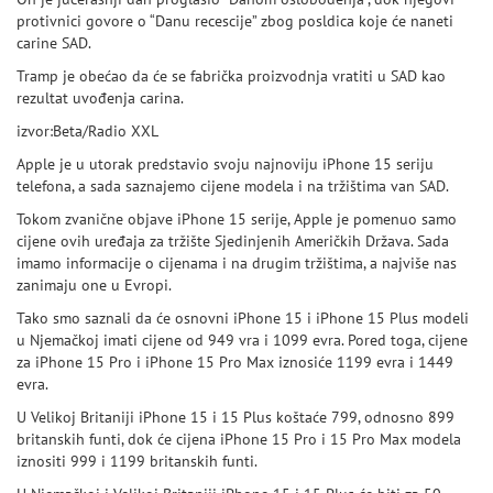
protivnici govore o “Danu recescije” zbog posldica koje će naneti
carine SAD.
Tramp je obećao da će se fabrička proizvodnja vratiti u SAD kao
rezultat uvođenja carina.
izvor:Beta/Radio XXL
Apple je u utorak predstavio svoju najnoviju iPhone 15 seriju
telefona, a sada saznajemo cijene modela i na tržištima van SAD.
Tokom zvanične objave iPhone 15 serije, Apple je pomenuo samo
cijene ovih uređaja za tržište Sjedinjenih Američkih Država. Sada
imamo informacije o cijenama i na drugim tržištima, a najviše nas
zanimaju one u Evropi.
Tako smo saznali da će osnovni iPhone 15 i iPhone 15 Plus modeli
u Njemačkoj imati cijene od 949 vra i 1099 evra. Pored toga, cijene
za iPhone 15 Pro i iPhone 15 Pro Max iznosiće 1199 evra i 1449
evra.
U Velikoj Britaniji iPhone 15 i 15 Plus koštaće 799, odnosno 899
britanskih funti, dok će cijena iPhone 15 Pro i 15 Pro Max modela
iznositi 999 i 1199 britanskih funti.