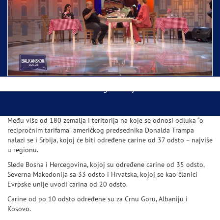
Ispraćaj Pojasa Presvete Bogorodice danas iz
Hrama Svetog Save
Balkanskom ulicom gost Džej Ramadanovski
Među više od 180 zemalja i teritorija na koje se odnosi odluka “o
recipročnim tarifama” američkog predsednika Donalda Trampa
nalazi se i Srbija, kojoj će biti određene carine od 37 odsto – najviše
u regionu.
Slede Bosna i Hercegovina, kojoj su određene carine od 35 odsto,
Severna Makedonija sa 33 odsto i Hrvatska, kojoj se kao članici
Evrpske unije uvodi carina od 20 odsto.
Carine od po 10 odsto određene su za Crnu Goru, Albaniju i
Kosovo.