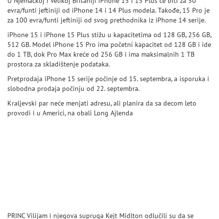
U Njemačkoj i Velikoj Britaniji iPhone 15 i 15 Plus će biti za 50
evra/funti jeftiniji od iPhone 14 i 14 Plus modela. Takođe, 15 Pro je
za 100 evra/funti jeftiniji od svog prethodnika iz iPhone 14 serije.
iPhone 15 i iPhone 15 Plus stižu u kapacitetima od 128 GB, 256 GB,
512 GB. Model iPhone 15 Pro ima početni kapacitet od 128 GB i ide
do 1 TB, dok Pro Max kreće od 256 GB i ima maksimalnih 1 TB
prostora za skladištenje podataka.
Pretprodaja iPhone 15 serije počinje od 15. septembra, a isporuka i
slobodna prodaja počinju od 22. septembra.
Kraljevski par neće menjati adresu, ali planira da sa decom leto
provodi i u Americi, na obali Long Ajlenda
PRINC Vilijam i njegova supruga Kejt Midlton odlučili su da se