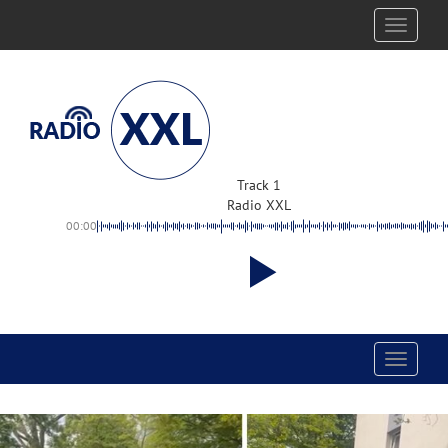
Toggle
navigati
Track 1
Radio XXL
00:00
Toggle
navigati