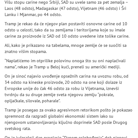
Višu stopu carine nego Srbiji, SAD su uvele samo za pet zemalja –
Laos (48 odsto), Madagaskar (47 odsto), Vijetnam (46 odsto) i Šri
Lanku i Mjanmar, po 44 odsto.
Tramp je rekao da će njegov plan postaviti osnovne carine od 10
odsto u celosti, tako da su zemljama i teritorijama koje su imale
carine za proizvode iz SAD od 10 odsto uvedene iste tolike carine.
Ali, kako je prikazano na tabelama, mnoge zemlje će se suočiti sa
znatno višim stopama.
“Naplatićemo im otprilike polovinu onoga što su oni naplaćivali
nama”, rekao je Tramp u Beloj kući, preneli su američki mediji.
On je sinoć najavio uvođenje opsežnih carina na uvoznu robu, od
34 odsto na kineske proizvode, 20 odsto na one koji dolaze iz
Evropske unije do čak 46 odsto za robu iz Vijetnama, iznevši
tvrdnju da su druge zemlje sveta njegovu zemlju “pokrale,
opljačkale, silovale, poharale”.
Tramp je posegao za ovako agresivnom retorikom pošto je pokazao
spremnost da razgradi globalni ekonomski sistem iako su
njengovom ustanovljavanju ključno doprinele SAD posle Drugog
svetskog rata.
On je jučerašnji dan proglasio “Danom oslobođenja”, dok njegovi