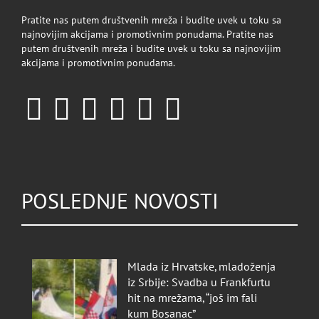
Pratite nas putem društvenih mreža i budite uvek u toku sa
najnovijim akcijama i promotivnim ponudama. Pratite nas
putem društvenih mreža i budite uvek u toku sa najnovijim
akcijama i promotivnim ponudama.
POSLEDNJE NOVOSTI
Mlada iz Hrvatske, mladoženja
iz Srbije: Svadba u Frankfurtu
hit na mrežama, “još im fali
kum Bosanac”