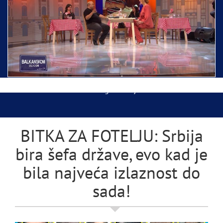
Ispraćaj Pojasa Presvete Bogorodice danas iz
Hrama Svetog Save
Balkanskom ulicom gost Džej Ramadanovski
BITKA ZA FOTELJU: Srbija
bira šefa države, evo kad je
bila najveća izlaznost do
sada!