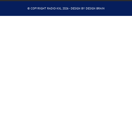
© COPYRIGHT RADIO-XXL 2026 - DESIGN BY
DESIGN BRAIN