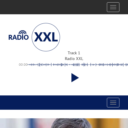
Toggle
navigati
Track 1
Radio XXL
00:00
Toggle
navigati