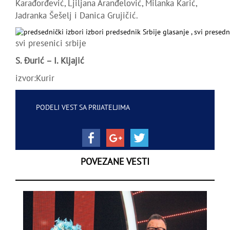
Karađorđević, Ljiljana Aranđelović, Milanka Karić,
Jadranka Šešelj i Danica Grujičić.
svi presenici srbije
S. Đurić – I. Kljajić
izvor:Kurir
PODELI VEST SA PRIJATELJIMA
POVEZANE VESTI