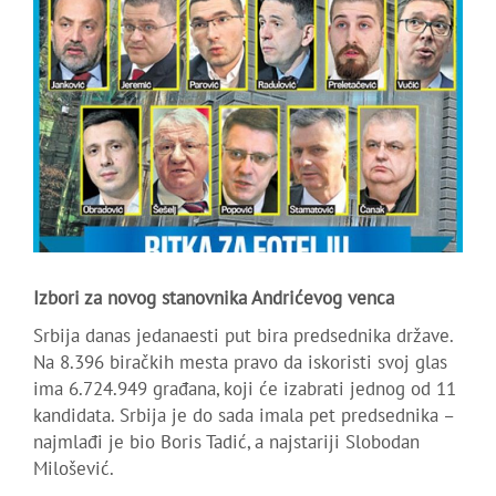
Izbori za novog stanovnika Andrićevog venca
Srbija danas jedanaesti put bira predsednika države.
Na 8.396 biračkih mesta pravo da iskoristi svoj glas
ima 6.724.949 građana, koji će izabrati jednog od 11
kandidata. Srbija je do sada imala pet predsednika –
najmlađi je bio Boris Tadić, a najstariji Slobodan
Milošević.