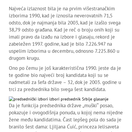
Najveća izlaznost bila je na prvim višestranačkim
izborima 1990, kad je iznosila neverovatnih 71,5
odsto, dok je najmanja bila 2003, kad je izašlo svega
38,79 odsto građana. Kad je reč o broju onih koji su
imali pravo da izađu na izbore i glasaju, rekord je
zabeležen 1997. godine, kad je bilo 7.226.947 na
uspelim izborima u decembru, odnosno 7.225.860 u
drugom krugu.
Ono po čemu je još karakteristična 1990. jeste da je
te godine bio najveći broj kandidata koji su se
nadmetali za šefa države – 32, dok je 2003. godine u
trci za predsednika bilo svega šest kandidata.
Da je funkcija predsednika države „muški“ posao,
pokazuje i ovogodišnja ponuda, u kojoj nema nijedne
žene među kandidatima. Čast lepšeg pola do sada je
branilo šest dama: Ljiljana Ćuić, princeza Jelisaveta