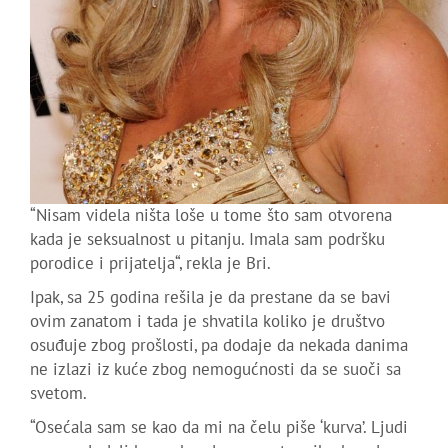
“Nisam videla ništa loše u tome što sam otvorena
kada je seksualnost u pitanju. Imala sam podršku
porodice i prijatelja“, rekla je Bri.
Ipak, sa 25 godina rešila je da prestane da se bavi
ovim zanatom i tada je shvatila koliko je društvo
osuđuje zbog prošlosti, pa dodaje da nekada danima
ne izlazi iz kuće zbog nemogućnosti da se suoči sa
svetom.
“Osećala sam se kao da mi na čelu piše ‘kurva’. Ljudi