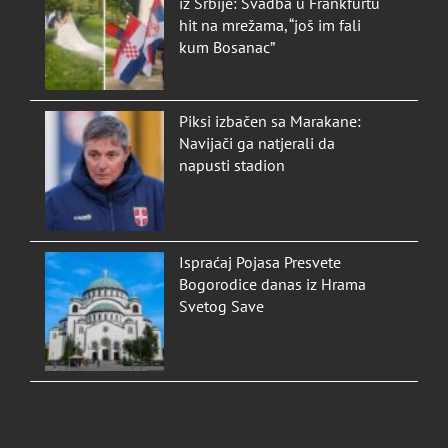
iz Srbije: Svadba u Frankfurtu
hit na mrežama, “još im fali
kum Bosanac”
Piksi izbačen sa Marakane:
Navijači ga natjerali da
napusti stadion
Ispraćaj Pojasa Presvete
Bogorodice danas iz Hrama
Svetog Save