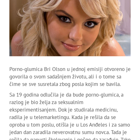
Porno-glumica Bri Olson u jednoj emisiji otvoreno je
govorila o svom sadašnjem životu, ali i o tome sa
čime se sve susretala zbog posla kojim se bavila.
Sa 19 godina odlučila je da bude porno-glumica, a
razlog je bio želja za seksualnim
eksperimentisanjem. Dok je studirala medicinu,
radila je u telemarketingu. Kada je rešila da se
oproba u tom poslu, otišla je u Los Anđeles i za samo
jedan dan zaradila neverovatnu sumu novca. Tada je
rešila da napusti školovanje i počne da zarađuje. Tako