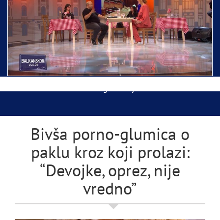
Ispraćaj Pojasa Presvete Bogorodice danas iz
Hrama Svetog Save
Balkanskom ulicom gost Džej Ramadanovski
Bivša porno-glumica o
paklu kroz koji prolazi:
“Devojke, oprez, nije
vredno”