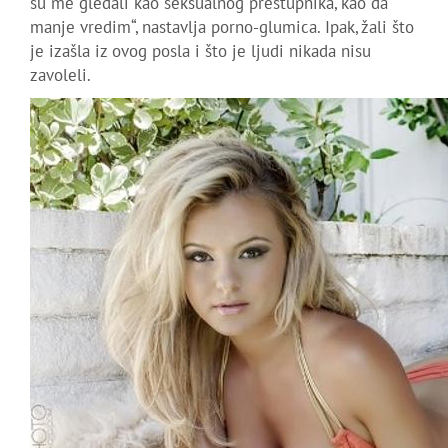
su me gledali kao seksualnog prestupnika, kao da
manje vredim“, nastavlja porno-glumica. Ipak, žali što
je izašla iz ovog posla i što je ljudi nikada nisu
zavoleli.