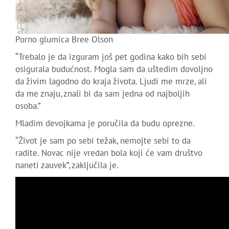
Porno glumica Bree Olson
“Trebalo je da izguram još pet godina kako bih sebi
osigurala budućnost. Mogla sam da uštedim dovoljno
da živim lagodno do kraja života. Ljudi me mrze, ali
da me znaju, znali bi da sam jedna od najboljih
osoba.”
Mladim devojkama je poručila da budu oprezne.
“Život je sam po sebi težak, nemojte sebi to da
radite. Novac nije vredan bola koji će vam društvo
naneti zauvek”, zaključila je.