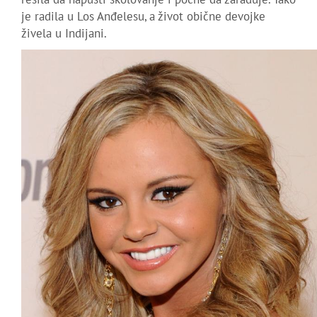
je radila u Los Anđelesu, a život obične devojke
živela u Indijani.