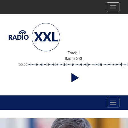
Toggle
navigati
Track 1
Radio XXL
00:00
Toggle
navigati