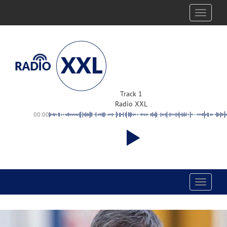
Toggle
navigati
Track 1
Radio XXL
00:00
Toggle
navigati