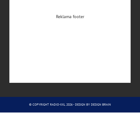
Reklama footer
© COPYRIGHT RADIO-XXL 2026 - DESIGN BY
DESIGN BRAIN