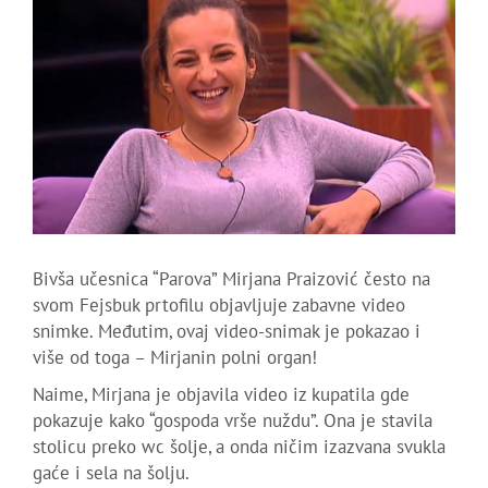
Bivša učesnica “Parova” Mirjana Praizović često na
svom Fejsbuk prtofilu objavljuje zabavne video
snimke. Međutim, ovaj video-snimak je pokazao i
više od toga – Mirjanin polni organ!
Naime, Mirjana je objavila video iz kupatila gde
pokazuje kako “gospoda vrše nuždu”. Ona je stavila
stolicu preko wc šolje, a onda ničim izazvana svukla
gaće i sela na šolju.