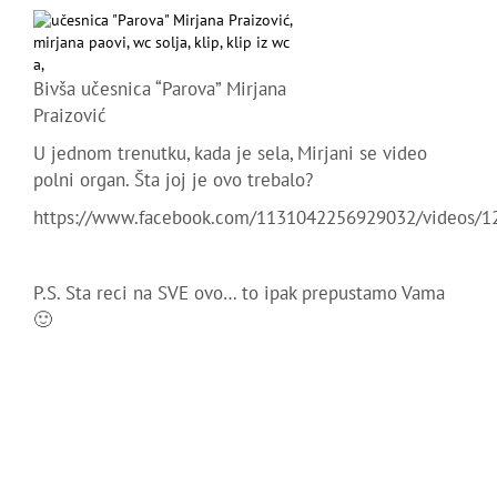
Bivša učesnica “Parova” Mirjana
Praizović
U jednom trenutku, kada je sela, Mirjani se video
polni organ. Šta joj je ovo trebalo?
https://www.facebook.com/1131042256929032/videos/
P.S. Sta reci na SVE ovo… to ipak prepustamo Vama
🙂