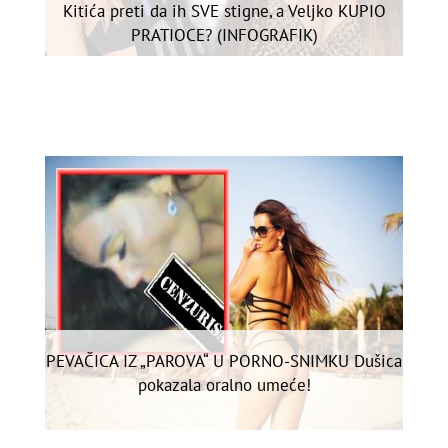
Kitića preti da ih SVE stigne, a Veljko KUPIO
PRATIOCE? (INFOGRAFIK)
PEVAČICA IZ „PAROVA“ U PORNO-SNIMKU Dušica
pokazala oralno umeće!