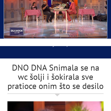
Ispraćaj Pojasa Presvete Bogorodice danas iz
Hrama Svetog Save
Balkanskom ulicom gost Džej Ramadanovski
DNO DNA Snimala se na
wc šolji i šokirala sve
pratioce onim što se desilo