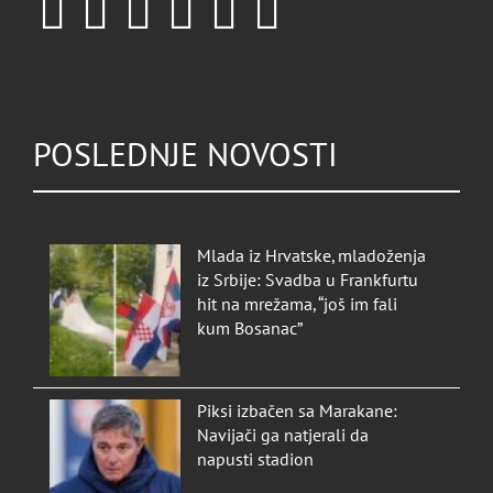
POSLEDNJE NOVOSTI
Mlada iz Hrvatske, mladoženja
iz Srbije: Svadba u Frankfurtu
hit na mrežama, “još im fali
kum Bosanac”
Piksi izbačen sa Marakane:
Navijači ga natjerali da
napusti stadion